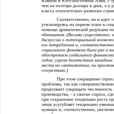
Южной и Юго-Восточной Азии, с 
чем на полтора доллара в день, а у 
класса относительно развитых стран
Соответственно, он и идет «по
утилизируясь на первом этапе в со
помощи драматической редукции по
обнищания.
(Весьма существенно, 
дискуссии о потенциальной возможн
его потребления и, соответственно,
социального феномена были раз и н
обострением глобального финансово
годов; угроза богатствам западных
места ни сантиментам, ни простом
сочувствию.)
При этом сокращение спроса о
проблемы, так как совершенствован
продолжает сокращать численность 
производства, - а сжатие спроса, сд
при сохранении тенденции роста пр
лишь усугубляет тенденцию уменьш
нужных и, соответственно, увелич