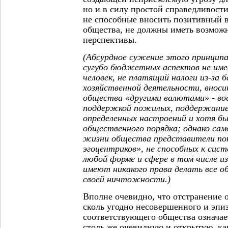
но и в силу простой справедливост
не способные вносить позитивный в
общества, не должны иметь возможн
перспективы.
(Абсурдное сужение этого принцип
сугубо бюджетных аспектов не име
человек, не платящий налоги из-за 
хозяйственной деятельности, вноси
общества «другими валютами» - во
поддержкой пожилых, поддержание
определенных настроений и хотя б
общественного порядка; однако са
жизни общества представители по
эгоцентриков», не способных к сис
любой форме и сфере в том числе из
имеют никакого права делать все 
своей ничтожности.)
Вполне очевидно, что отстранение о
сколь угодно несовершенного и эпи
соответствующего общества означае
столь же очевидную и открытую, ка