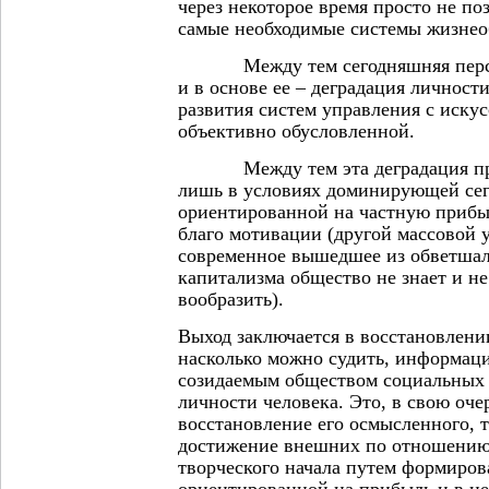
через некоторое время просто не по
самые необходимые системы жизнео
Между тем сегодняшняя перспе
и в основе ее – деградация личност
развития систем управления с иску
объективно обусловленной.
Между тем эта деградация пред
лишь в условиях доминирующей сег
ориентированной на частную прибыл
благо мотивации (другой массовой
современное вышедшее из обветшал
капитализма общество не знает и не
вообразить).
Выход заключается в восстановлени
насколько можно судить, информац
созидаемым обществом социальных
личности человека. Это, в свою оче
восстановление его осмысленного, т
достижение внешних по отношению 
творческого начала путем формиров
ориентированной на прибыль и в це