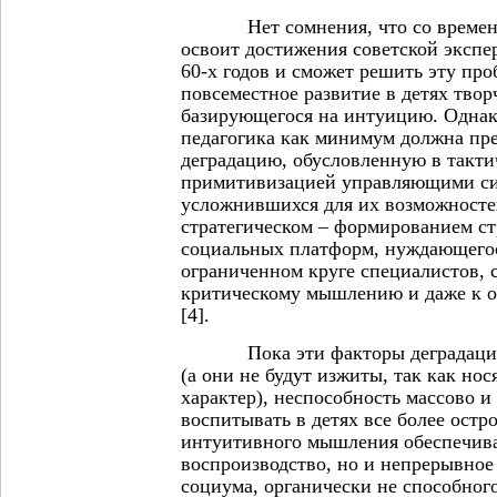
Нет сомнения, что со временем
освоит достижения советской экспе
60-х годов и сможет решить эту про
повсеместное развитие в детях твор
базирующегося на интуицию. Однако
педагогика как минимум должна пр
деградацию, обусловленную в такти
примитивизацией управляющими си
усложнившихся для их возможностей
стратегическом – формированием с
социальных платформ, нуждающегос
ограниченном круге специалистов, 
критическому мышлению и даже к о
[4].
Пока эти факторы деградации 
(а они не будут изжиты, так как но
характер), неспособность массово и
воспитывать в детях все более ост
интуитивного мышления обеспечива
воспроизводство, но и непрерывное
социума, органически не способног