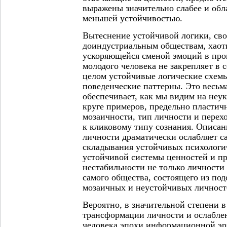
выражены значительно слабее и об
меньшей устойчивостью.
Вытеснение устойчивой логики, св
доиндустриальным обществам, хаоти
ускоряющейся сменой эмоций в про
молодого человека не закрепляет в 
целом устойчивые логические схем
поведенческие паттерны. Это весь
обеспечивает, как мы видим на не
круге примеров, предельно пластич
мозаичности, тип личности и перехо
к кликовому типу сознания. Описа
личности драматически ослабляет с
складывания устойчивых психологич
устойчивой системы ценностей и пр
нестабильности не только личности 
самого общества, состоящего из по
мозаичных и неустойчивых личност
Вероятно, в значительной степени 
трансформации личности и ослаблен
человека эпохи информационной эр