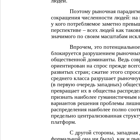
людей.
Поэтому рыночная парадигма т
сокращения численности людей: на 
у кого потребляемое заметно превы
перспективе – всех людей как таков
значимого по своим масштабам иск
Впрочем, это потенциальное л
блокируется разрушением рыночны
общественной доминанты. Ведь со
ориентирован на спрос прежде всего
развитых стран; сжатие этого спрос
среднего класса разрушает рыночн
(в первую очередь западных) общест
превращает их в общества распредел
признать наиболее гуманистичным 
вариантов решения проблемы лишни
распределения наиболее полно соот
предельно централизованная струк
платформ.
С другой стороны, западная де
формальной она ни была), как и ры