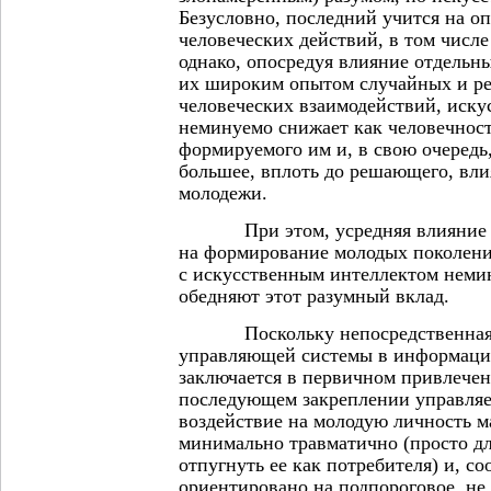
Безусловно, последний учится на о
человеческих действий, в том числ
однако, опосредуя влияние отдельны
их широким опытом случайных и р
человеческих взаимодействий, иску
неминуемо снижает как человечность
формируемого им и, в свою очередь
большее, вплоть до решающего, вл
молодежи.
При этом, усредняя влияние и
на формирование молодых поколен
с искусственным интеллектом неми
обедняют этот разумный вклад.
Поскольку непосредственная з
управляющей системы в информаци
заключается в первичном привлече
последующем закреплении управля
воздействие на молодую личность 
минимально травматично (просто дл
отпугнуть ее как потребителя) и, со
ориентировано на подпороговое, не 