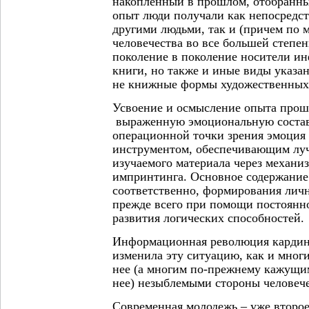
накопленный в прошлом, отобранн
опыт люди получали как непосредс
другими людьми, так и (причем по 
человечества во все большей степен
поколение в поколение носители ин
книги, но также и иные виды указа
не книжные формы художественных
Усвоение и осмысление опыта прошл
выраженную эмоциональную состав
операционной точки зрения эмоция 
инструментом, обеспечивающим лу
изучаемого материала через механи
импринтинга. Основное содержание 
соответственно, формирования личн
прежде всего при помощи постоянн
развития логических способностей.
Информационная революция кардин
изменила эту ситуацию, как и мног
нее (а многим по-прежнему кажущим
нее) незыблемыми стороны человеч
Современная молодежь – уже второе