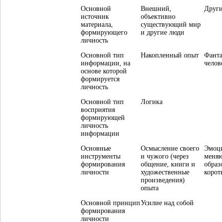
Основной
Внешний,
Други
источник
объективно
материала,
существующий мир
формирующего
и другие люди
личность
Основной тип
Накопленный опыт
Фант
информации, на
челов
основе которой
формируется
личность
Основной тип
Логика
восприятия
формирующей
личность
информации
Основные
Осмысление своего
Эмоци
инструменты
и чужого (через
меняю
формирования
общение, книги и
образ
личности
художественные
корот
произведения)
опыта
Основной принцип
Усилие над собой
формирования
личности