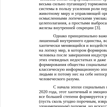
весьма сильно пугающее) торможен
системы в пользу усиления роли пе
животному миру и управляющей ор
осмысленными логическими умозак
целеполагания, а простыми выброса
железы внутренней секреции [3].
Однако принципиально важно, 
лишенный внутреннего единства, вс
хаотически меняющийся и воздейст
на логику мир, в котором формиров
человека после завершения индустр
этих очевидных недостатках и даже
формирования общества социальных
классическую информационную эпо
людьми и потому нес на себе непос
человеческого разума.
С начала эпохи социальных пла
2020 года, этот хаотичный и эмоци
все большей степени формируется у
(пусть сколь угодно порочным, изв
злонамеренным) разумом, но искус