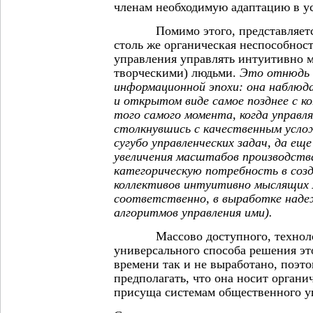
членам необходимую адаптацию в у
Помимо этого, представляется
столь же органическая неспособнос
управления управлять интуитивно 
творческими) людьми.
Это отнюдь 
информационной эпохи: она наблюда
и открытом виде самое позднее с ко
того самого момента, когда управ
столкнувшись с качественным усл
сугубо управленческих задач, да еще
увеличения масштабов производств
категорическую потребность в соз
коллективов интуитивно мыслящих л
соответственно, в выработке наде
алгоритмов управления ими).
Массово доступного, технолог
универсального способа решения эт
времени так и не выработано, поэт
предполагать, что она носит органи
присуща системам общественного у