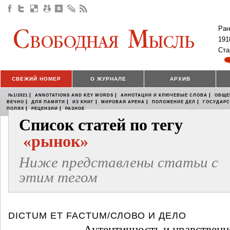
Ран
191
Ста
СВЕЖИЙ НОМЕР
О ЖУРНАЛЕ
АРХИВ
|
|
|
№1/2021
ANNOTATIONS AND KEY WORDS
АННОТАЦИИ И КЛЮЧЕВЫЕ СЛОВА
ОБЩЕ
|
|
|
|
|
ВЕЧНО
ДЛЯ ПАМЯТИ
ИЗ КНИГ
МИРОВАЯ АРЕНА
ПОЛОЖЕНИЕ ДЕЛ
ГОСУДАР
|
|
ПОЛЯХ
РЕЦЕНЗИИ
РАЗНОЕ
Список статей по тегу
«рынок»
Ниже представлены статьи с
этим тегом
DICTUM ET FACTUM/СЛОВО И ДЕЛО
Аутентичность и нравственн