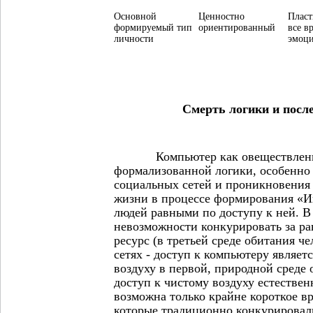
Основной
Ценностно
Пласт
формируемый тип
ориентированный
все в
личности
эмоц
Смерть логики и после
Компьютер как овеществленное
формализованной логики, особенно 
социальных сетей и проникновения 
жизни в процессе формирования «Ин
людей равными по доступу к ней. В
невозможности конкурировать за р
ресурс (в третьей среде обитания ч
сетях - доступ к компьютеру являет
воздуху в первой, природной среде 
доступ к чистому воздуху естествен
возможна только крайне короткое в
которые традиционно конкурировал