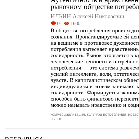
рыночном обществе потребл
ИЛЬИН Алексей Николаевич
0
1600
В обществе потребления происходи
сознания. Пропагандируемые ей це
на вещизме в противовес духовност
потребления вытесняет нравственн
солидарность. Рынок вторгается в к
человеческие ценности и потребнос
потребления — это система развле
усилий интеллекта, воли, эстетичес
чувств. В капиталистическом общес
индивидуализм и эгоизм занимают 
солидарности. Формируется эконом
способен быть финансово перспекти
можно называть нравственно и соц
коммерциализация
,
культура потребления
,
нравс
рынок