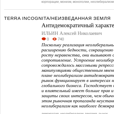
корпорации
,
монизм
,
монополии
,
неолиберализм
TERRA INCOGNITA/НЕИЗВЕДАННАЯ ЗЕМЛЯ
Антидемократичный характе
ИЛЬИН Алексей Николаевич
0
740
Поскольку реализация неолиберальн
расширению бедности, сокращению 
росту неравенства, они вызывают 
сопротивление. Устроение неолибер
сопровождалось массовыми репресси
манипуляциями общественным мнен
плане неолиберализм антидемократ
рынок функционирует в интересах н
глобального бизнеса. Господствует 
и влиятельный имеет больше прав 
защиты своих интересов, чем обыч
этом рыночная пропаганда неустан
неолиберализм как наиболее демокр
демократия
,
неолиберализм
,
реклама
,
рынок