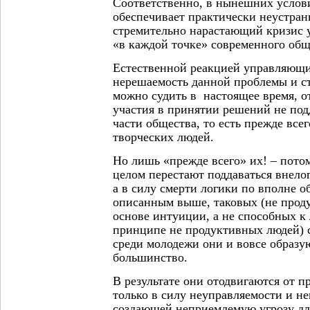
Соответственно, в нынешних услов
обеспечивает практически неустра
стремительно нарастающий кризис 
«в каждой точке» современного обще
Естественной реакцией управляющи
нерешаемость данной проблемы и ст
можно судить в настоящее время, о
участия в принятии решений не по
части общества, то есть прежде вс
творческих людей.
Но лишь «прежде всего» их! – пото
целом перестают поддаваться внел
а в силу смерти логики по вполне 
описанным выше, таковых (не прод
основе интуиции, а не способных к 
принципе не продуктивных людей) с
среди молодежи они и вовсе образ
большинство.
В результате они отодвигаются от 
только в силу неуправляемости и не
создающей неприемлемую угрозу дл