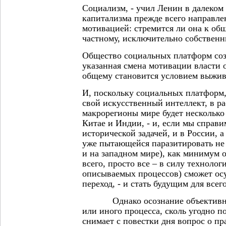
Социализм, - учил Ленин в далеком 1
капитализма прежде всего направле
мотивацией: стремится ли она к об
частному, исключительно собственн
Общество социальных платформ соз
указанная смена мотивации власти о
общему становится условием выжива
И, поскольку социальных платформ
свой искусственный интеллект, в р
макрорегионы мире будет нескольк
Китае и Индии, - и, если мы справи
исторической задачей, и в России, а
уже пытающейся паразитировать не 
и на западном мире), как минимум о
всего, просто все – в силу техноло
описываемых процессов) сможет ос
переход, - и стать будущим для всег
Однако осознание объективной
или иного процесса, сколь угодно п
снимает с повестки дня вопрос о п