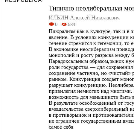
RESPUBLICA
Типично неолиберальная мо
ИЛЬИН Алексей Николаевич
0
584
Плюрализм как в культуре, так и в
явление. В условиях конкуренции к
течение стремится к гегемонии, то 
В экономике неолиберализм привод
монополий и росту разрыва между 
Парадоксальным образом,рынок нуж
роли государства — для сохранения 
сохранение частично, но «чистый» 
рынком. Конкуренция создает моно
разрушает конкуренцию. Неолибера
привилегия немногих над многими.
возможность для меньшинств быть в
В результате освобожденный от гос
вмешательства сверхлиберальный к
в противорынок и противокапитализ
не ограничен государственным вмеш
самое себя