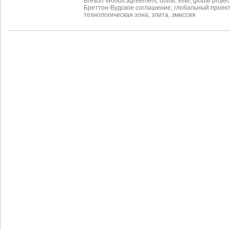
Bretton Woods agreement
,
dollar
,
elite
,
global projec
Бреттон-Вудское соглашение
,
глобальный проект
технологическая зона
,
элита
,
эмиссия