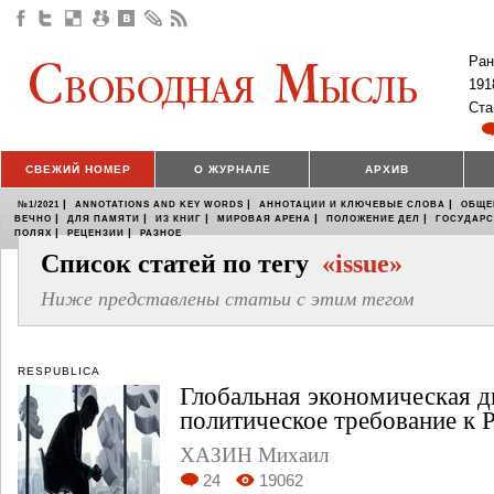
Ран
191
Ста
СВЕЖИЙ НОМЕР
О ЖУРНАЛЕ
АРХИВ
|
|
|
№1/2021
ANNOTATIONS AND KEY WORDS
АННОТАЦИИ И КЛЮЧЕВЫЕ СЛОВА
ОБЩЕ
|
|
|
|
|
ВЕЧНО
ДЛЯ ПАМЯТИ
ИЗ КНИГ
МИРОВАЯ АРЕНА
ПОЛОЖЕНИЕ ДЕЛ
ГОСУДАР
|
|
ПОЛЯХ
РЕЦЕНЗИИ
РАЗНОЕ
Список статей по тегу
«issue»
Ниже представлены статьи с этим тегом
RESPUBLICA
Глобальная экономическая д
политическое требование к 
ХАЗИН Михаил
24
19062