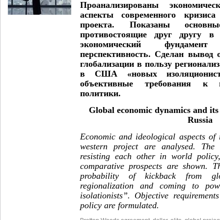
Проанализированы экономичес
аспекты современного кризиса 
проекта. Показаны основн
противостоящие друг другу в 
экономический фундамен
перспективность. Сделан вывод 
глобализации в пользу регионализ
в США «новых изоляционист
объективные требования к и
политики.
Global economic dynamics and its 
Russia
Economic and ideological aspects of 
western project are analysed. The
resisting each other in world polic
comparative prospects are shown. T
probability of kickback from gl
regionalization and coming to p
isolationists”. Objective requiremen
policy are formulated.