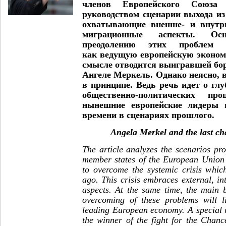
членов Европейского Союза
руководством сценарии выхода из
охватывающие внешне- и внутри
миграционные аспекты. Ос
преодолению этих проблем
как ведущую европейскую эконом
смысле отводится выигравшей бор
Ангеле Меркель. Однако неясно, 
в принципе. Ведь речь идет о г
общественно-политических п
нынешние европейские лидеры 
времени в сценариях прошлого.
Angela Merkel and the last ch
The article analyzes the scenarios pr
member states of the European Union 
to overcome the systemic crisis whi
ago. This crisis embraces external, in
aspects. At the same time, the main 
overcoming of these problems will 
leading European economy. A special ro
the winner of the fight for the Chanc