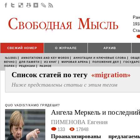
Ран
191
Ста
СВЕЖИЙ НОМЕР
О ЖУРНАЛЕ
АРХИВ
|
|
|
№1/2021
ANNOTATIONS AND KEY WORDS
АННОТАЦИИ И КЛЮЧЕВЫЕ СЛОВА
ОБЩЕ
|
|
|
|
|
ВЕЧНО
ДЛЯ ПАМЯТИ
ИЗ КНИГ
МИРОВАЯ АРЕНА
ПОЛОЖЕНИЕ ДЕЛ
ГОСУДАР
|
|
ПОЛЯХ
РЕЦЕНЗИИ
РАЗНОЕ
Список статей по тегу
«migration»
Ниже представлены статьи с этим тегом
QUO VADIS?/КАМО ГРЯДЕШИ?
Ангела Меркель и последни
ПИМЕНОВА Евгения
133
17848
Проанализированы предлагае