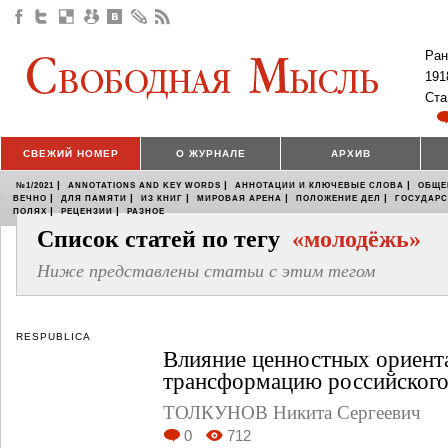
Ран
191
Ста
СВЕЖИЙ НОМЕР
О ЖУРНАЛЕ
АРХИВ
|
|
|
№1/2021
ANNOTATIONS AND KEY WORDS
АННОТАЦИИ И КЛЮЧЕВЫЕ СЛОВА
ОБЩЕ
|
|
|
|
|
ВЕЧНО
ДЛЯ ПАМЯТИ
ИЗ КНИГ
МИРОВАЯ АРЕНА
ПОЛОЖЕНИЕ ДЕЛ
ГОСУДАР
|
|
ПОЛЯХ
РЕЦЕНЗИИ
РАЗНОЕ
Список статей по тегу
«молодёжь»
Ниже представлены статьи с этим тегом
RESPUBLICA
Влияние ценностных ориент
трансформацию российского
ТОЛКУНОВ Никита Сергеевич
0
712