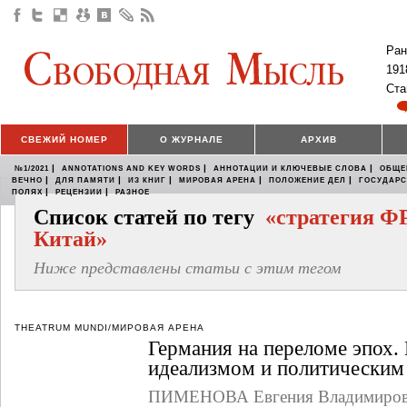
Ран
191
Ста
СВЕЖИЙ НОМЕР
О ЖУРНАЛЕ
АРХИВ
|
|
|
№1/2021
ANNOTATIONS AND KEY WORDS
АННОТАЦИИ И КЛЮЧЕВЫЕ СЛОВА
ОБЩЕ
|
|
|
|
|
ВЕЧНО
ДЛЯ ПАМЯТИ
ИЗ КНИГ
МИРОВАЯ АРЕНА
ПОЛОЖЕНИЕ ДЕЛ
ГОСУДАР
|
|
ПОЛЯХ
РЕЦЕНЗИИ
РАЗНОЕ
Список статей по тегу
«стратегия Ф
Китай»
Ниже представлены статьи с этим тегом
THEATRUM MUNDI/МИРОВАЯ АРЕНА
Германия на переломе эпох
идеализмом и политическим
ПИМЕНОВА Евгения Владимиров