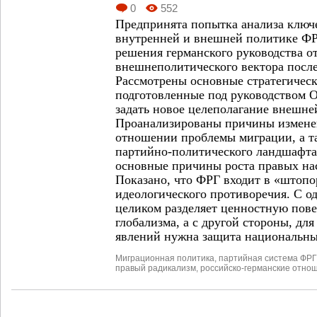
0
552
Предпринята попытка анализа ключ
внутренней и внешней политике ФР
решения германского руководства от
внешнеполитического вектора после
Рассмотрены основные стратегичес
подготовленные под руководством 
задать новое целеполагание внешне
Проанализированы причины измене
отношении проблемы миграции, а т
партийно-политического ландшафт
основные причины роста правых на
Показано, что ФРГ входит в «штопо
идеологического противоречия. С о
целиком разделяет ценностную пове
глобализма, а с другой стороны, дл
явлений нужна защита национальны
Миграционная политика
,
партийная система ФРГ
правый радикализм
,
российско-германские отно