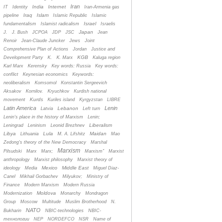
Iran
India
Internet
IT
Identity
Iran-Armenia gas
Iraq
Islam
pipeline
Islamic Republic
Islamic
Israel
fundamentalism
Islamist radicalism
Israelis
Japan
J.
J. Bush
JCPOA
JDP
JSC
Jean
Renoir
Jean-Claude Juncker
Jews
Joint
Comprehensive Plan of Actions
Jordan
Justice and
KGB
Development Party
K.
K. Marx
Kaluga region
Karl Marx
Kerensky
Key words: Russia
Key words:
conflict
Keynesian economics
Keywords:
neoliberalism
Komsomol
Konstantin Sergeevich
Aksakov
Kornilov.
Kryuchkov
Kurdish national
Kurds
movement
Kuriles island
Kyrgyzstan
LIBRE
Latin America
Lenin
Lebanon
Latvia
Left turn
Lenin's place in the history of Marxism
Lenin;
Liberalism
Leningrad
Leninism
Leonid Brezhnev
Libya
Lula
Maidan
Lithuania
M. A. Lifshitz
Mao
Zedong's theory of the New Democracy
Marshal
Marxism
Pilsudski
Marx
Marx;
Marxism”
Marxist
anthropology
Marxist philosophy
Marxist theory of
Mexico
Middle East
ideology
Media
Miguel Diaz-
Canel
Mikhail Gorbachev
Milyukov;
Ministry of
Finance
Modern Marxism
Modern Russia
Moldova
Modernization
Monarchy
Mondragon
Group
Moscow
Multitude
Muslim Brotherhood
N.
NATO
Bukharin
NBIC-technologies
NBIC-
технологии
NEP
NORDEFCO
NSR
Name of