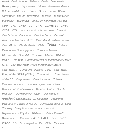
Asad
Basic income
Belarus
Berlin
Bessarabia
Bezpopovtsy
Big Eurasia
Bitcoin
Bolivarian alliance
Bolshevism
Brazil
Bolivia
Brasil
Bretton Woods
Brexit
agreement
Brzezinski
Bulgaria
Bundeswehr
Byzantism
Byzantium
Bнешняя политика Франции
COVID-19
CDU
CFD
CFSP
CIA
CNKI
CPSU
CSDP
CZК — cultural-zivilization complex
Capitalism
Central
Carl Schmitt
Caucasus
Caudine Forks
Asia
Central Bank of RF
Central and Eastern Europe
China
CentralAsia.
Ch. de Gaulle
Chile
China's
Reform and Opening policy
Choice of Russia
Christianity
Churchill
Civil War
Clinton
Club of
Rome
Cold War
Commonwealth of Independent States
(CIS)
Commonwealth of the Independent States
Communism
Communist Party of China
Communist
Party of the USSR (CSPU)
Communists
Constitution
Crimea
of the RF
Corporatism
Creative class
Crisis
Crimean consensus
Crimean syndrome
Cuba
Criticism of N. Machiavelli
Croatia
Czech
Republic
Czechoslovak Legion
Cоциализм с
китайской спецификой
D. Rousseff
Deepfakes
Democratic Choice of Russia
Democratic Russia
Deng
Xiaoping
Deng Xiaoping's theory of socialism
Department of Physics
Dialectics
Dilma Rouseff
EAEU
Discourse
E. Macron
EAEC
ECB
EMU
EU
ESOP
Eastern
EU integration
East-Elbia