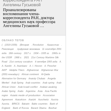
корреспондента РАН
Ангелины Гуськовой
Проанализированы
воспоминания члена­
корреспондента РАН, доктора
медицинских наук профессора
Ангелины Гуськовой …
ОБЛАКО ТЕГОВ
(
(1919-1939);
(Вторая
. Revolution
. Казахстан
.
Революция
. Цифровая экономика
11 сентября 2001
года
18th century
1917 г.
1934 – 1935 гг.
1960s in
the USSR
1968 г.
2021
21st Century Maritime Silk
Road
21st century socialism
4 октября 1993 года
A.
A. Karelin
A. Atambaev
A. I. Herzen
A. Pinochet
AKP
Adolphe Thiers
Afghanistan
Afghanistan War
(2001-nowadays)
African continent
Al-Qaida
Angela
Alternative for Germany
Anatoly Chubais
Merkel
Arab Spring
Arab countries
Arab spring
Arab-
African Union
Arab-Israeli conflict
Arabian awaking
Asia
Arabic Spring
Arabs
Argentina
Asia Pacific
Asiatic mode of production
region
Association
Agreement
Ataturkism
Atatürk
Auschwitz
Austria
BRICS
Austria.
Bakatin
Baltic countries
Bank of
Bashar
England.
Bank of Russia
Barack Obama