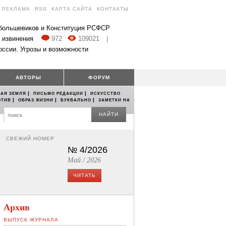
РЕКЛАМА
RSS
КАРТА САЙТА
КОНТАКТЫ
 большевиков и Конституция РСФСР
 извинения
972
109021
|
оссии. Угрозы и возможности
АВТОРЫ
ФОРУМ
|
|
АЯ ЗЕМЛЯ
ПИСЬМО РЕДАКЦИИ
ИСКУССТВО
|
|
|
ОТИВ
ОБРАЗ ЖИЗНИ
БУКВАЛЬНО
ЗАМЕТКИ НА
НАЙТИ
СВЕЖИЙ НОМЕР
№ 4/2026
Май / 2026
ЧИТАТЬ
Архив
ВЫПУСК ЖУРНАЛА