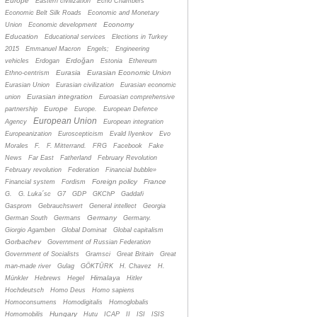
Europe
Eastern civilization
Echo Chambers
Economic Belt Silk Roads
Economic and Monetary
Economy
Union
Economic development
Education
Educational services
Elections in Turkey
2015
Emmanuel Macron
Engels;
Engineering
Erdoğan
vehicles
Erdogan
Estonia
Ethereum
Eurasia
Eurasian Economic Union
Ethno-centrism
Eurasian Union
Eurasian civilization
Eurasian economic
Eurasian integration
union
Euroasian comprehensive
Europe
partnership
Europe.
European Defence
European Union
Agency
European integration
Europeanization
Euroscepticism
Evald Ilyenkov
Evo
Morales
F.
F. Mitterrand.
FRG
Facebook
Fake
News
Far East
Fatherland
February Revolution
February revolution
Federation
Financial bubble»
Foreign policy
France
Financial system
Fordism
G.
G. Luka´sc
G7
GDP
GKChP
Gaddafi
Gasprom
Gebrauchswert
General intellect
Georgia
Germany
German South
Germans
Germany.
Giorgio Agamben
Global Dominat
Global capitalism
Gorbachev
Government of Russian Federation
Government of Socialists
Gramsci
Great Britain
Great
man-made river
Gulag
GÖKTÜRK
H. Chavez
H.
Himalaya
Münkler
Hebrews
Hegel
Hitler
Hochdeutsch
Homo Deus
Homo sapiens
Homoconsumens
Homodigitalis
Homoglobalis
Hungary
Homomobilis
Hutu
ICAP
II
ISI
ISIS