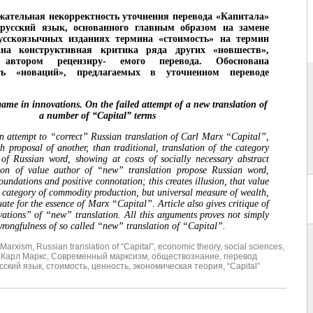
жательная некорректность уточнения перевода «Капитала»
русский язык, основанного главным образом на замене
усскоязычных изданиях термина «стоимость» на термин
ана конструктивная критика ряда других «новшеств»,
 автором рецензиру- емого перевода. Обоснована
сть «новаций», предлагаемых в уточненном переводе
ame in innovations. Оn the failed attempt of a new translation of
a number of “Capital” terms
n attempt to “correct” Russian translation of Carl Marx “Capital”,
h proposal of another, than traditional, translation of the category
of Russian word, showing at costs of socially necessary abstract
ion of value author of “new” translation propose Russian word,
undations and positive connotation; this creates illusion, that value
e category of commodity production, but universal measure of wealth,
ate for the essence of Marx “Capital”. Article also gives critique of
ations” of “new” translation. All this arguments proves not simply
wrongfulness of so called “new” translation of “Capital”.
 Marxism
,
Russian translation of “Capital”
,
economic theory
,
social sciences
,
,
Карл Маркс
,
Современный марксизм
,
обществознание
,
перевод
сский язык
,
стоимость
,
ценность
,
экономическая теория
,
“Capital”