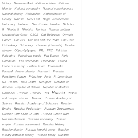
Victory
Narendra Modi
Nation-centrism
National
Identity
National community
National consciousness
National identity
Nationalism
Nationalization of
Nazism
History
Near East
Negri
Neoliberalism
Netocracy
Network
New Russia
Newton
Nicholas
II
Nicolas II
Nikolai II
Noriega
Norman problem
Old Believers
Novgorod the Great
OSCE
Olympic
Games
One Belt
One Belt and One Road
One Road
Orthodoxy
Orthodoxy.
Osowiec (Ossowitz)
Overton
window
Oбраз будущего
PR;
PRC
Pakistan
Palestine
Palestinian people
Pan-Europe
Paris
Commune.
Pax Americana
Plekhanov;
Poland
Politic of memory
Political Islam
Poroshenko
Portugal
Post-modernity
Post-truth
Precariat
President Yeltsin
Primakov
Putin
R. Luxemburg
Raskol
R3
Raul Castro
Refugees
Republic of
Armenia
Republic of Belarus
Republic of Moldova
Russia
Romania
Rosstat
Rouhani
Rus
Russia
and Europe
Russia.
Russia;
Russian Academy of
Russian Academy of Sciences
Science
Russian
Russian Federation
Russian Government
Empire
Russian Orthodox Church
Russian Turkish wars
Russian economy
Russian chronicle
Russian
Russian history
empire
Russian government
Russian identity
Russian imperial power
Russian
military-historical society
Russian policy
Russian