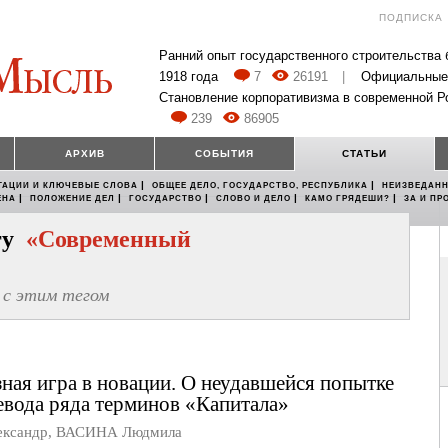
ПОДПИСКА
Ранний опыт государственного строительства
1918 года
7
26191
|
Официальные
Становление корпоративизма в современной Р
239
86905
АРХИВ
СОБЫТИЯ
СТАТЬИ
|
|
ТАЦИИ И КЛЮЧЕВЫЕ СЛОВА
ОБЩЕЕ ДЕЛО, ГОСУДАРСТВО, РЕСПУБЛИКА
НЕИЗВЕДАНН
|
|
|
|
|
ЕНА
ПОЛОЖЕНИЕ ДЕЛ
ГОСУДАРСТВО
СЛОВО И ДЕЛО
КАМО ГРЯДЕШИ?
ЗА И ПР
егу
«Современный
с этим тегом
ная игра в новации. О неудавшейся попытке
евода ряда терминов «Капитала»
ксандр
,
ВАСИНА Людмила