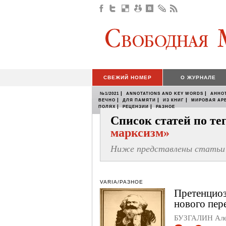
СВЕЖИЙ НОМЕР
О ЖУРНАЛЕ
|
|
№1/2021
ANNOTATIONS AND KEY WORDS
АННО
|
|
|
ВЕЧНО
ДЛЯ ПАМЯТИ
ИЗ КНИГ
МИРОВАЯ АР
|
|
ПОЛЯХ
РЕЦЕНЗИИ
РАЗНОЕ
Список статей по т
марксизм»
Ниже представлены статьи 
VARIA/РАЗНОЕ
Претенциоз
нового пер
БУЗГАЛИН Але