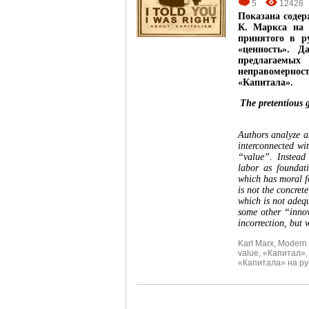
5
12428
Показана содер
К. Маркса на 
принятого в р
«ценность». Д
предлагаемых
неправомерно
«Капитала».
The pretentious g
Authors analyze a
interconnected wit
“value”. Instead 
labor as foundat
which has moral fo
is not the concret
which is not adequ
some other “innov
incorrection, but 
Karl Marx
,
Modern
value
,
«Капитал»
«Капитала» на ру