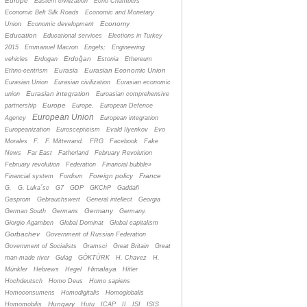
Europe
Eastern civilization
Echo Chambers
Economic Belt Silk Roads
Economic and Monetary
Economy
Union
Economic development
Education
Educational services
Elections in Turkey
2015
Emmanuel Macron
Engels;
Engineering
Erdoğan
vehicles
Erdogan
Estonia
Ethereum
Eurasia
Eurasian Economic Union
Ethno-centrism
Eurasian Union
Eurasian civilization
Eurasian economic
Eurasian integration
union
Euroasian comprehensive
Europe
partnership
Europe.
European Defence
European Union
Agency
European integration
Europeanization
Euroscepticism
Evald Ilyenkov
Evo
Morales
F.
F. Mitterrand.
FRG
Facebook
Fake
News
Far East
Fatherland
February Revolution
February revolution
Federation
Financial bubble»
Foreign policy
France
Financial system
Fordism
G.
G. Luka´sc
G7
GDP
GKChP
Gaddafi
Gasprom
Gebrauchswert
General intellect
Georgia
Germany
German South
Germans
Germany.
Giorgio Agamben
Global Dominat
Global capitalism
Gorbachev
Government of Russian Federation
Government of Socialists
Gramsci
Great Britain
Great
man-made river
Gulag
GÖKTÜRK
H. Chavez
H.
Himalaya
Münkler
Hebrews
Hegel
Hitler
Hochdeutsch
Homo Deus
Homo sapiens
Homoconsumens
Homodigitalis
Homoglobalis
Hungary
Homomobilis
Hutu
ICAP
II
ISI
ISIS