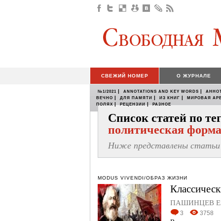
СВЕЖИЙ НОМЕР
О ЖУРНАЛЕ
|
|
№1/2021
ANNOTATIONS AND KEY WORDS
АННО
|
|
|
ВЕЧНО
ДЛЯ ПАМЯТИ
ИЗ КНИГ
МИРОВАЯ АР
|
|
ПОЛЯХ
РЕЦЕНЗИИ
РАЗНОЕ
Список статей по т
политическая форм
Ниже представлены статьи 
MODUS VIVENDI/ОБРАЗ ЖИЗНИ
Классическ
ПАШИНЦЕВ Евг
3
3758