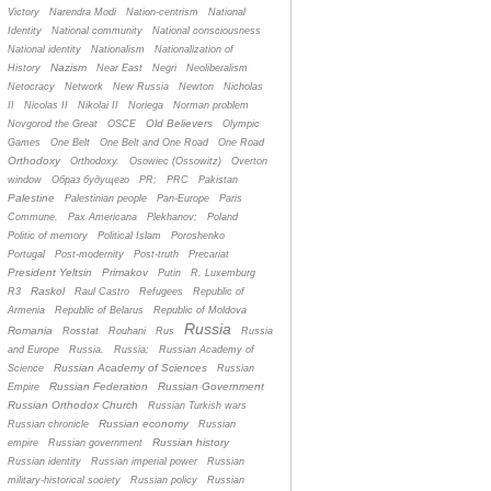
Victory
Narendra Modi
Nation-centrism
National
Identity
National community
National consciousness
National identity
Nationalism
Nationalization of
Nazism
History
Near East
Negri
Neoliberalism
Netocracy
Network
New Russia
Newton
Nicholas
II
Nicolas II
Nikolai II
Noriega
Norman problem
Old Believers
Novgorod the Great
OSCE
Olympic
Games
One Belt
One Belt and One Road
One Road
Orthodoxy
Orthodoxy.
Osowiec (Ossowitz)
Overton
window
Oбраз будущего
PR;
PRC
Pakistan
Palestine
Palestinian people
Pan-Europe
Paris
Commune.
Pax Americana
Plekhanov;
Poland
Politic of memory
Political Islam
Poroshenko
Portugal
Post-modernity
Post-truth
Precariat
President Yeltsin
Primakov
Putin
R. Luxemburg
Raskol
R3
Raul Castro
Refugees
Republic of
Armenia
Republic of Belarus
Republic of Moldova
Russia
Romania
Rosstat
Rouhani
Rus
Russia
and Europe
Russia.
Russia;
Russian Academy of
Russian Academy of Sciences
Science
Russian
Russian Federation
Russian Government
Empire
Russian Orthodox Church
Russian Turkish wars
Russian economy
Russian chronicle
Russian
Russian history
empire
Russian government
Russian identity
Russian imperial power
Russian
military-historical society
Russian policy
Russian