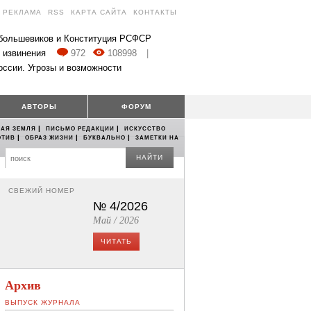
РЕКЛАМА
RSS
КАРТА САЙТА
КОНТАКТЫ
 большевиков и Конституция РСФСР
 извинения
972
108998
|
оссии. Угрозы и возможности
АВТОРЫ
ФОРУМ
|
|
АЯ ЗЕМЛЯ
ПИСЬМО РЕДАКЦИИ
ИСКУССТВО
|
|
|
ОТИВ
ОБРАЗ ЖИЗНИ
БУКВАЛЬНО
ЗАМЕТКИ НА
НАЙТИ
СВЕЖИЙ НОМЕР
№ 4/2026
Май / 2026
ЧИТАТЬ
Архив
ВЫПУСК ЖУРНАЛА