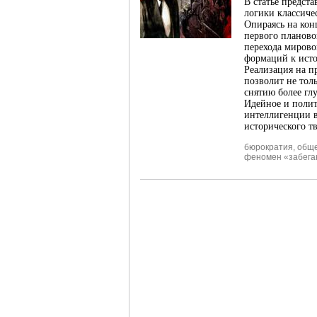
В статье предст
логики классиче
Опираясь на кон
первого планово
перехода миров
формаций к ист
Реализация на п
позволит не толь
снятию более гл
Идейное и полит
интеллигенции в
исторического тв
бюрократия
,
обще
феномен «забега