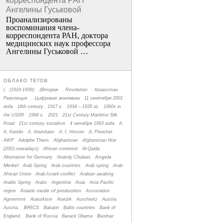
корреспондента РАН
Ангелины Гуськовой
Проанализированы
воспоминания члена­
корреспондента РАН, доктора
медицинских наук профессора
Ангелины Гуськовой …
ОБЛАКО ТЕГОВ
(
(1919-1939);
(Вторая
. Revolution
. Казахстан
.
Революция
. Цифровая экономика
11 сентября 2001
года
18th century
1917 г.
1934 – 1935 гг.
1960s in
the USSR
1968 г.
2021
21st Century Maritime Silk
Road
21st century socialism
4 октября 1993 года
A.
A. Karelin
A. Atambaev
A. I. Herzen
A. Pinochet
AKP
Adolphe Thiers
Afghanistan
Afghanistan War
(2001-nowadays)
African continent
Al-Qaida
Angela
Alternative for Germany
Anatoly Chubais
Merkel
Arab Spring
Arab countries
Arab spring
Arab-
African Union
Arab-Israeli conflict
Arabian awaking
Asia
Arabic Spring
Arabs
Argentina
Asia Pacific
Asiatic mode of production
region
Association
Agreement
Ataturkism
Atatürk
Auschwitz
Austria
BRICS
Austria.
Bakatin
Baltic countries
Bank of
Bashar
England.
Bank of Russia
Barack Obama