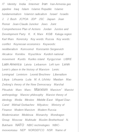
Iran
India
Internet
IT
Identity
Iran-Armenia gas
Iraq
Islam
pipeline
Islamic Republic
Islamic
Israel
fundamentalism
Islamist radicalism
Israelis
Japan
J.
J. Bush
JCPOA
JDP
JSC
Jean
Renoir
Jean-Claude Juncker
Jews
Joint
Comprehensive Plan of Actions
Jordan
Justice and
KGB
Development Party
K.
K. Marx
Kaluga region
Karl Marx
Kerensky
Key words: Russia
Key words:
conflict
Keynesian economics
Keywords:
neoliberalism
Komsomol
Konstantin Sergeevich
Aksakov
Kornilov.
Kryuchkov
Kurdish national
Kurds
movement
Kuriles island
Kyrgyzstan
LIBRE
Latin America
Lenin
Lebanon
Latvia
Left turn
Lenin's place in the history of Marxism
Lenin;
Liberalism
Leningrad
Leninism
Leonid Brezhnev
Libya
Lula
Maidan
Lithuania
M. A. Lifshitz
Mao
Zedong's theory of the New Democracy
Marshal
Marxism
Pilsudski
Marx
Marx;
Marxism”
Marxist
anthropology
Marxist philosophy
Marxist theory of
Mexico
Middle East
ideology
Media
Miguel Diaz-
Canel
Mikhail Gorbachev
Milyukov;
Ministry of
Finance
Modern Marxism
Modern Russia
Moldova
Modernization
Monarchy
Mondragon
Group
Moscow
Multitude
Muslim Brotherhood
N.
NATO
Bukharin
NBIC-technologies
NBIC-
технологии
NEP
NORDEFCO
NSR
Name of