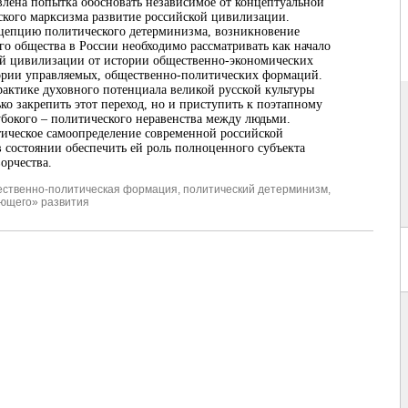
авлена попытка обосновать независимое от концептуальной
ского марксизма развитие российской цивилизации.
цепцию политического детерминизма, возникновение
го общества в России необходимо рассматривать как начало
ой цивилизации от истории общественно-экономических
ории управляемых, общественно-политических формаций.
рактике духовного потенциала великой русской культуры
ко закрепить этот переход, но и приступить к поэтапному
убокого – политического неравенства между людьми.
ическое самоопределение современной российской
 состоянии обеспечить ей роль полноценного субъекта
орчества.
ственно-политическая формация
,
политический детерминизм
,
ющего» развития