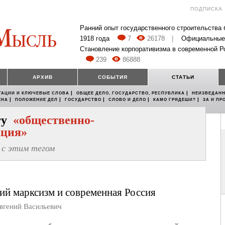
ПОДПИСКА
Ранний опыт государственного строительства
1918 года
7
26178
|
Официальные
Становление корпоративизма в современной Р
239
86888
АРХИВ
СОБЫТИЯ
СТАТЬИ
|
|
ТАЦИИ И КЛЮЧЕВЫЕ СЛОВА
ОБЩЕЕ ДЕЛО, ГОСУДАРСТВО, РЕСПУБЛИКА
НЕИЗВЕДАНН
|
|
|
|
|
ЕНА
ПОЛОЖЕНИЕ ДЕЛ
ГОСУДАРСТВО
СЛОВО И ДЕЛО
КАМО ГРЯДЕШИ?
ЗА И ПР
егу
«общественно-
ация»
с этим тегом
ий марксизм и современная Россия
ений Васильевич