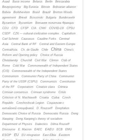
Asad
Basic income
Belarus
Berlin
Bessarabia
Bezpopovtsy
Big Eurasia
Bitcoin
Bolivarian alliance
Bolshevism
Brazil
Bolivia
Brasil
Bretton Woods
Brexit
agreement
Brzezinski
Bulgaria
Bundeswehr
Byzantism
Byzantium
Bнешняя политика Франции
COVID-19
CDU
CFD
CFSP
CIA
CNKI
CPSU
CSDP
CZК — cultural-zivilization complex
Capitalism
Central
Carl Schmitt
Caucasus
Caudine Forks
Asia
Central Bank of RF
Central and Eastern Europe
China
CentralAsia.
Ch. de Gaulle
Chile
China's
Reform and Opening policy
Choice of Russia
Christianity
Churchill
Civil War
Clinton
Club of
Rome
Cold War
Commonwealth of Independent States
(CIS)
Commonwealth of the Independent States
Communism
Communist Party of China
Communist
Party of the USSR (CSPU)
Communists
Constitution
Crimea
of the RF
Corporatism
Creative class
Crisis
Crimean consensus
Crimean syndrome
Cuba
Criticism of N. Machiavelli
Croatia
Czech
Republic
Czechoslovak Legion
Cоциализм с
китайской спецификой
D. Rousseff
Deepfakes
Democratic Choice of Russia
Democratic Russia
Deng
Xiaoping
Deng Xiaoping's theory of socialism
Department of Physics
Dialectics
Dilma Rouseff
EAEU
Discourse
E. Macron
EAEC
ECB
EMU
EU
ESOP
Eastern
EU integration
East-Elbia