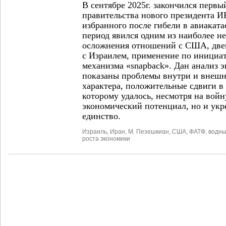
В сентябре 2025г. закончился первы
правительства нового президента 
избранного после гибели в авиаката
период явился одним из наиболее не
осложнения отношений с США, две
с Израилем, применение по инициа
механизма «snapback». Дан анализ 
показаны проблемы внутри­ и внеш
характера, положительные сдвиги в 
которому удалось, несмотря на войн
экономический потенциал, но и укр
единство.
Израиль
,
Иран
,
М. Пезешкиан
,
США
,
ФАТФ
,
водны
роста экономики