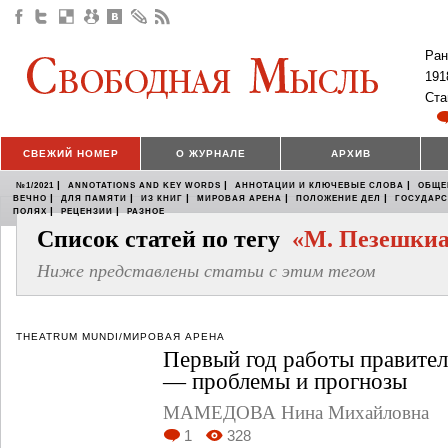
Ран
191
Ста
СВЕЖИЙ НОМЕР
О ЖУРНАЛЕ
АРХИВ
|
|
|
№1/2021
ANNOTATIONS AND KEY WORDS
АННОТАЦИИ И КЛЮЧЕВЫЕ СЛОВА
ОБЩЕ
|
|
|
|
|
ВЕЧНО
ДЛЯ ПАМЯТИ
ИЗ КНИГ
МИРОВАЯ АРЕНА
ПОЛОЖЕНИЕ ДЕЛ
ГОСУДАР
|
|
ПОЛЯХ
РЕЦЕНЗИИ
РАЗНОЕ
Список статей по тегу
«М. Пезешки
Ниже представлены статьи с этим тегом
THEATRUM MUNDI/МИРОВАЯ АРЕНА
Первый год работы правител
— проблемы и прогнозы
МАМЕДОВА Нина Михайловна
1
328