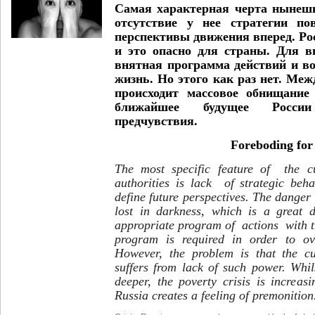
Самая характерная черта нынешн
отсутствие у нее стратегии по
перспективы движения вперед. Рос
и это опасно для страны. Для в
внятная программа действий и в
жизнь. Но этого как раз нет. Меж
происходит массовое обнищание
ближайшее будущее Росси
предчувствия.
Foreboding for
The most specific feature of the c
authorities is lack of strategic beha
define future perspectives. The danger 
lost in darkness, which is a great 
appropriate program of actions with 
program is required in order to ove
However, the problem is that the c
suffers from lack of such power. Whil
deeper, the poverty crisis is increas
Russia creates a feeling of premonition