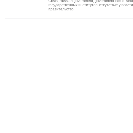
Crisis
,
Russian government
,
government lack of stra
государственных институтов
,
отсутствие у власт
правительство