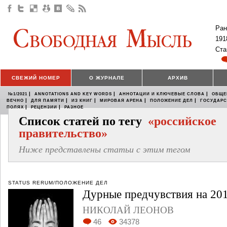
Ран
191
Ста
СВЕЖИЙ НОМЕР
О ЖУРНАЛЕ
АРХИВ
|
|
|
№1/2021
ANNOTATIONS AND KEY WORDS
АННОТАЦИИ И КЛЮЧЕВЫЕ СЛОВА
ОБЩЕ
|
|
|
|
|
ВЕЧНО
ДЛЯ ПАМЯТИ
ИЗ КНИГ
МИРОВАЯ АРЕНА
ПОЛОЖЕНИЕ ДЕЛ
ГОСУДАР
|
|
ПОЛЯХ
РЕЦЕНЗИИ
РАЗНОЕ
Список статей по тегу
«российское
правительство»
Ниже представлены статьи с этим тегом
STATUS RERUM/ПОЛОЖЕНИЕ ДЕЛ
Дурные предчувствия на 201
НИКОЛАЙ ЛЕОНОВ
46
34378