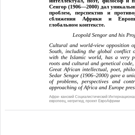
интеллектуал, поэт, философ и 
Сенгор (1906—2000) дал уникаль
проблем, перспектив и противо
сближения Африки и Европы
глобальном контексте.
Leopold Sengor and his Proj
Cultural and world-view opposition o
South, including the global conflict o
with the Islamic world, has a very p
roots and cultural and genetical code,
Great African intellectual, poet, phi
Sedar Sengor (1906–2000) gave a uniq
of problems, perspectives and contr
approaching of
Africa and Europe prese
Афри- канский Социалистический Интернациона
европеец
,
негритюд
,
проект ЕвроАфрики