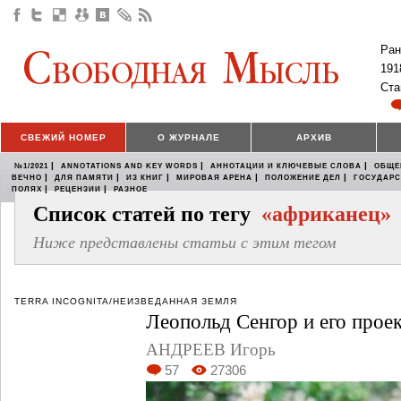
Ран
191
Ста
СВЕЖИЙ НОМЕР
О ЖУРНАЛЕ
АРХИВ
|
|
|
№1/2021
ANNOTATIONS AND KEY WORDS
АННОТАЦИИ И КЛЮЧЕВЫЕ СЛОВА
ОБЩЕ
|
|
|
|
|
ВЕЧНО
ДЛЯ ПАМЯТИ
ИЗ КНИГ
МИРОВАЯ АРЕНА
ПОЛОЖЕНИЕ ДЕЛ
ГОСУДАР
|
|
ПОЛЯХ
РЕЦЕНЗИИ
РАЗНОЕ
Список статей по тегу
«африканец»
Ниже представлены статьи с этим тегом
TERRA INCOGNITA/НЕИЗВЕДАННАЯ ЗЕМЛЯ
Леопольд Сенгор и его про
АНДРЕЕВ Игорь
57
27306