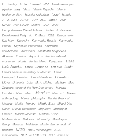
Iran
India
Internet
IT
Identity
Iran-Armenia gas
Iraq
Islam
pipeline
Islamic Republic
Islamic
Israel
fundamentalism
Islamist radicalism
Israelis
Japan
J.
J. Bush
JCPOA
JDP
JSC
Jean
Renoir
Jean-Claude Juncker
Jews
Joint
Comprehensive Plan of Actions
Jordan
Justice and
KGB
Development Party
K.
K. Marx
Kaluga region
Karl Marx
Kerensky
Key words: Russia
Key words:
conflict
Keynesian economics
Keywords:
neoliberalism
Komsomol
Konstantin Sergeevich
Aksakov
Kornilov.
Kryuchkov
Kurdish national
Kurds
movement
Kuriles island
Kyrgyzstan
LIBRE
Latin America
Lenin
Lebanon
Latvia
Left turn
Lenin's place in the history of Marxism
Lenin;
Liberalism
Leningrad
Leninism
Leonid Brezhnev
Libya
Lula
Maidan
Lithuania
M. A. Lifshitz
Mao
Zedong's theory of the New Democracy
Marshal
Marxism
Pilsudski
Marx
Marx;
Marxism”
Marxist
anthropology
Marxist philosophy
Marxist theory of
Mexico
Middle East
ideology
Media
Miguel Diaz-
Canel
Mikhail Gorbachev
Milyukov;
Ministry of
Finance
Modern Marxism
Modern Russia
Moldova
Modernization
Monarchy
Mondragon
Group
Moscow
Multitude
Muslim Brotherhood
N.
NATO
Bukharin
NBIC-technologies
NBIC-
технологии
NEP
NORDEFCO
NSR
Name of