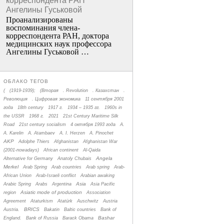
корреспондента РАН
Ангелины Гуськовой
Проанализированы
воспоминания члена­
корреспондента РАН, доктора
медицинских наук профессора
Ангелины Гуськовой …
ОБЛАКО ТЕГОВ
(
(1919-1939);
(Вторая
. Revolution
. Казахстан
.
Революция
. Цифровая экономика
11 сентября 2001
года
18th century
1917 г.
1934 – 1935 гг.
1960s in
the USSR
1968 г.
2021
21st Century Maritime Silk
Road
21st century socialism
4 октября 1993 года
A.
A. Karelin
A. Atambaev
A. I. Herzen
A. Pinochet
AKP
Adolphe Thiers
Afghanistan
Afghanistan War
(2001-nowadays)
African continent
Al-Qaida
Angela
Alternative for Germany
Anatoly Chubais
Merkel
Arab Spring
Arab countries
Arab spring
Arab-
African Union
Arab-Israeli conflict
Arabian awaking
Asia
Arabic Spring
Arabs
Argentina
Asia Pacific
Asiatic mode of production
region
Association
Agreement
Ataturkism
Atatürk
Auschwitz
Austria
BRICS
Austria.
Bakatin
Baltic countries
Bank of
Bashar
England.
Bank of Russia
Barack Obama