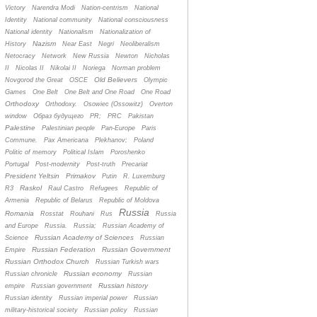
Victory
Narendra Modi
Nation-centrism
National
Identity
National community
National consciousness
National identity
Nationalism
Nationalization of
Nazism
History
Near East
Negri
Neoliberalism
Netocracy
Network
New Russia
Newton
Nicholas
II
Nicolas II
Nikolai II
Noriega
Norman problem
Old Believers
Novgorod the Great
OSCE
Olympic
Games
One Belt
One Belt and One Road
One Road
Orthodoxy
Orthodoxy.
Osowiec (Ossowitz)
Overton
window
Oбраз будущего
PR;
PRC
Pakistan
Palestine
Palestinian people
Pan-Europe
Paris
Commune.
Pax Americana
Plekhanov;
Poland
Politic of memory
Political Islam
Poroshenko
Portugal
Post-modernity
Post-truth
Precariat
President Yeltsin
Primakov
Putin
R. Luxemburg
Raskol
R3
Raul Castro
Refugees
Republic of
Armenia
Republic of Belarus
Republic of Moldova
Russia
Romania
Rosstat
Rouhani
Rus
Russia
and Europe
Russia.
Russia;
Russian Academy of
Russian Academy of Sciences
Science
Russian
Russian Federation
Russian Government
Empire
Russian Orthodox Church
Russian Turkish wars
Russian economy
Russian chronicle
Russian
Russian history
empire
Russian government
Russian identity
Russian imperial power
Russian
military-historical society
Russian policy
Russian