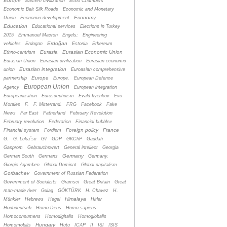
Europe
Eastern civilization
Echo Chambers
Economic Belt Silk Roads
Economic and Monetary
Economy
Union
Economic development
Education
Educational services
Elections in Turkey
2015
Emmanuel Macron
Engels;
Engineering
Erdoğan
vehicles
Erdogan
Estonia
Ethereum
Eurasia
Eurasian Economic Union
Ethno-centrism
Eurasian Union
Eurasian civilization
Eurasian economic
Eurasian integration
union
Euroasian comprehensive
Europe
partnership
Europe.
European Defence
European Union
Agency
European integration
Europeanization
Euroscepticism
Evald Ilyenkov
Evo
Morales
F.
F. Mitterrand.
FRG
Facebook
Fake
News
Far East
Fatherland
February Revolution
February revolution
Federation
Financial bubble»
Foreign policy
France
Financial system
Fordism
G.
G. Luka´sc
G7
GDP
GKChP
Gaddafi
Gasprom
Gebrauchswert
General intellect
Georgia
Germany
German South
Germans
Germany.
Giorgio Agamben
Global Dominat
Global capitalism
Gorbachev
Government of Russian Federation
Government of Socialists
Gramsci
Great Britain
Great
man-made river
Gulag
GÖKTÜRK
H. Chavez
H.
Himalaya
Münkler
Hebrews
Hegel
Hitler
Hochdeutsch
Homo Deus
Homo sapiens
Homoconsumens
Homodigitalis
Homoglobalis
Hungary
Homomobilis
Hutu
ICAP
II
ISI
ISIS