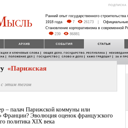
ПОДПИСКА
Ранний опыт государственного строительства
1918 года
7
26173
|
Официальные
Становление корпоративизма в современной Р
239
86881
АРХИВ
СОБЫТИЯ
СТАТЬИ
|
|
ТАЦИИ И КЛЮЧЕВЫЕ СЛОВА
ОБЩЕЕ ДЕЛО, ГОСУДАРСТВО, РЕСПУБЛИКА
НЕИЗВЕДАНН
|
|
|
|
|
ЕНА
ПОЛОЖЕНИЕ ДЕЛ
ГОСУДАРСТВО
СЛОВО И ДЕЛО
КАМО ГРЯДЕШИ?
ЗА И ПР
егу
«Парижская
с этим тегом
р – палач Парижской коммуны или
» Франции? Эволюция оценок французского
го политика XIX века