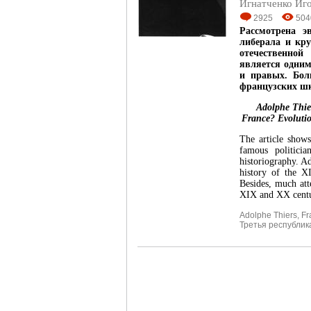
Игнатченко Иг
2925
504
Рассмотрена э
либерала и кр
отечественной
является одним
и правых. Бол
французских ш
Adolphe Thie
France? Evolution
The article shows
famous politici
historiography. Ad
history of the XI
Besides, much att
XIX and XX centu
Adolphe Thiers
,
Fr
Третья республик