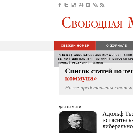
СВЕЖИЙ НОМЕР
О ЖУРНАЛЕ
|
|
№1/2021
ANNOTATIONS AND KEY WORDS
АННО
|
|
|
ВЕЧНО
ДЛЯ ПАМЯТИ
ИЗ КНИГ
МИРОВАЯ АР
|
|
ПОЛЯХ
РЕЦЕНЗИИ
РАЗНОЕ
Список статей по т
коммуна»
Ниже представлены статьи 
ДЛЯ ПАМЯТИ
Адольф Тье
«спаситель
либерально