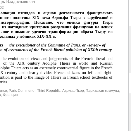
орь Владиславович
02
волюция взглядов и оценок деятельности французского
упного политика XIX века Адольфа Тьера в зарубежной и
 историографии. Показано, что оценка фигуры Тьера
 из наглядных критериев разделения французов на левых
ьшое внимание уделено трансформации образа Тьеру во
кольных учебниках XIX-XX в.
rs — the executioner of the Commune of Paris, or «savior» of
 of assessments of the French liberal politician of XIXth century
 the evolution of views and judgements of the French liberal and
an of the XIX century Adolphe Thiers in world and Russian
olphe Thiers acts as an extremely controversial figure in the French
X century and clearly divides French citizens on left and right.
ention is paid to the image of Thiers in French school textbooks of
ries.
ance
,
Paris Commune.
,
Third Republic
,
Адольф Тьер
,
Парижская коммуна
,
а
,
Франция