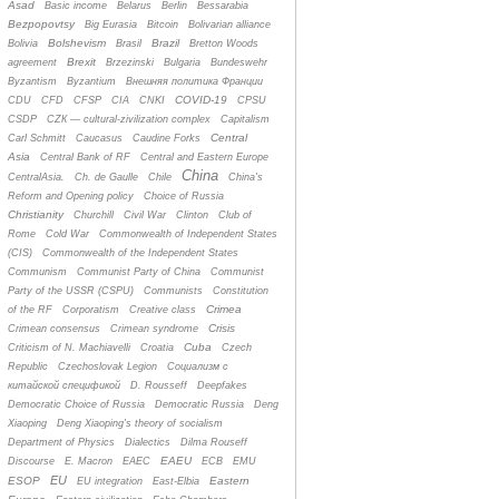
Asad
Basic income
Belarus
Berlin
Bessarabia
Bezpopovtsy
Big Eurasia
Bitcoin
Bolivarian alliance
Bolshevism
Brazil
Bolivia
Brasil
Bretton Woods
Brexit
agreement
Brzezinski
Bulgaria
Bundeswehr
Byzantism
Byzantium
Bнешняя политика Франции
COVID-19
CDU
CFD
CFSP
CIA
CNKI
CPSU
CSDP
CZК — cultural-zivilization complex
Capitalism
Central
Carl Schmitt
Caucasus
Caudine Forks
Asia
Central Bank of RF
Central and Eastern Europe
China
CentralAsia.
Ch. de Gaulle
Chile
China's
Reform and Opening policy
Choice of Russia
Christianity
Churchill
Civil War
Clinton
Club of
Rome
Cold War
Commonwealth of Independent States
(CIS)
Commonwealth of the Independent States
Communism
Communist Party of China
Communist
Party of the USSR (CSPU)
Communists
Constitution
Crimea
of the RF
Corporatism
Creative class
Crisis
Crimean consensus
Crimean syndrome
Cuba
Criticism of N. Machiavelli
Croatia
Czech
Republic
Czechoslovak Legion
Cоциализм с
китайской спецификой
D. Rousseff
Deepfakes
Democratic Choice of Russia
Democratic Russia
Deng
Xiaoping
Deng Xiaoping's theory of socialism
Department of Physics
Dialectics
Dilma Rouseff
EAEU
Discourse
E. Macron
EAEC
ECB
EMU
EU
ESOP
Eastern
EU integration
East-Elbia