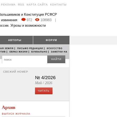
РЕКЛАМА
RSS
КАРТА САЙТА
КОНТАКТЫ
 большевиков и Конституция РСФСР
 извинения
972
108983
|
оссии. Угрозы и возможности
АВТОРЫ
ФОРУМ
|
|
АЯ ЗЕМЛЯ
ПИСЬМО РЕДАКЦИИ
ИСКУССТВО
|
|
|
ОТИВ
ОБРАЗ ЖИЗНИ
БУКВАЛЬНО
ЗАМЕТКИ НА
НАЙТИ
СВЕЖИЙ НОМЕР
№ 4/2026
Май / 2026
ЧИТАТЬ
Архив
ВЫПУСК ЖУРНАЛА