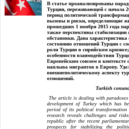
В статье проанализированы парад
Турции, переживающей с начала 2
период политической трансформа
вызовы и риски, определяющие жи
прошедших 1 ноября 2015 года па
также перспективы стабилизации
обстановки. Дана характеристика
состоянию отношений Турции с со
роли Турции в сирийском кризисе
особенности взаимодействия Тур
Европейским союзом в контексте 
наплыва мигрантов в Европу. Уде
внешнеполитическому аспекту тур
отношений.
Turkish
conun
The article is dealing with paradoxes 
development of Turkey which has bee
period of its political transformatio
research reveals challenges and risks
republic after the recent parliamenta
prospects for stabilizing the polit