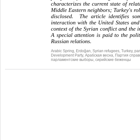
characterizes the current state of rela
Middle Eastern neighbors; Turkey's role
disclosed. The article identifies so
interaction with the United States an
context of the Syrian conflict and the 
A special attention is paid to the poli
Russian relations.
Arabic Spring
,
Erdoğan
,
Syrian refugees
,
Turkey
,
par
Development Party
,
Арабская весна
,
Партия справ
парламентские выборы
,
сирийские беженцы