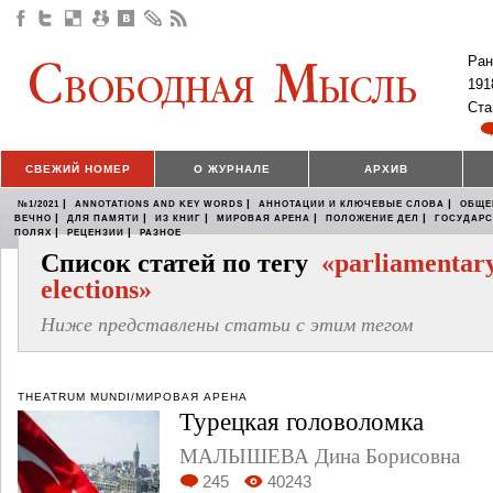
Ран
191
Ста
СВЕЖИЙ НОМЕР
О ЖУРНАЛЕ
АРХИВ
|
|
|
№1/2021
ANNOTATIONS AND KEY WORDS
АННОТАЦИИ И КЛЮЧЕВЫЕ СЛОВА
ОБЩЕ
|
|
|
|
|
ВЕЧНО
ДЛЯ ПАМЯТИ
ИЗ КНИГ
МИРОВАЯ АРЕНА
ПОЛОЖЕНИЕ ДЕЛ
ГОСУДАР
|
|
ПОЛЯХ
РЕЦЕНЗИИ
РАЗНОЕ
Список статей по тегу
«parliamentar
elections»
Ниже представлены статьи с этим тегом
THEATRUM MUNDI/МИРОВАЯ АРЕНА
Турецкая головоломка
МАЛЫШЕВА Дина Борисовна
245
40243