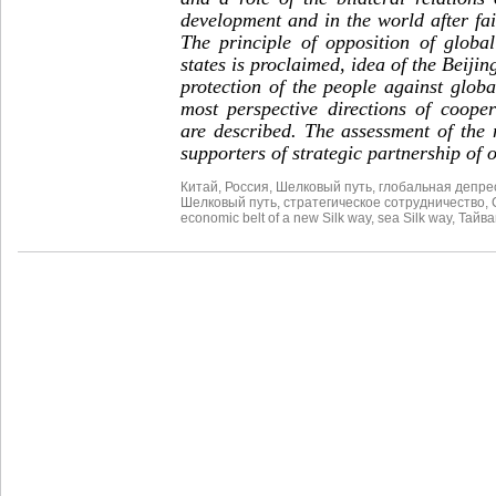
development and in the world after fai
The principle of opposition of globa
states is proclaimed, idea of the Beiji
protection of the people against glob
most perspective directions of coope
are described. The assessment of the
supporters of strategic partnership of 
Китай
,
Россия
,
Шелковый путь
,
глобальная депре
Шелковый путь
,
стратегическое сотрудничество
,
economic belt of a new Silk way
,
sea Silk way
,
Тайва