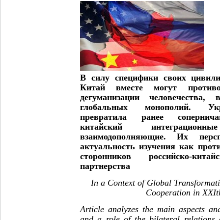
В силу специфики своих цивили
Китай вместе могут противо
дегуманизации человечества, 
глобальных монополий. Укр
превратила ранее сопернич
китайский интеграцио
взаимодополняющие. Их перс
актуальность изучения как прот
сторонников российско-китайс
партнерства
In a Context of Global Transformat
Cooperation in XXIt
Article analyzes the main aspects and
and a role of the bilateral relations