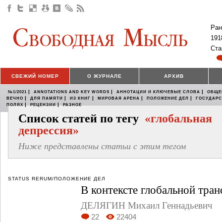
Ран
191
Ста
СВЕЖИЙ НОМЕР
О ЖУРНАЛЕ
АРХИВ
|
|
|
№1/2021
ANNOTATIONS AND KEY WORDS
АННОТАЦИИ И КЛЮЧЕВЫЕ СЛОВА
ОБЩЕ
|
|
|
|
|
ВЕЧНО
ДЛЯ ПАМЯТИ
ИЗ КНИГ
МИРОВАЯ АРЕНА
ПОЛОЖЕНИЕ ДЕЛ
ГОСУДАР
|
|
ПОЛЯХ
РЕЦЕНЗИИ
РАЗНОЕ
Список статей по тегу
«глобальная
депрессия»
Ниже представлены статьи с этим тегом
STATUS RERUM/ПОЛОЖЕНИЕ ДЕЛ
В контексте глобальной тра
ДЕЛЯГИН Михаил Геннадьевич
22
22404