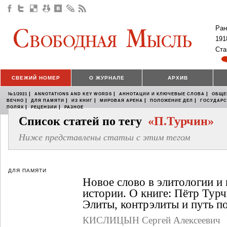
Ран
191
Ста
СВЕЖИЙ НОМЕР
О ЖУРНАЛЕ
АРХИВ
|
|
|
№1/2021
ANNOTATIONS AND KEY WORDS
АННОТАЦИИ И КЛЮЧЕВЫЕ СЛОВА
ОБЩЕ
|
|
|
|
|
ВЕЧНО
ДЛЯ ПАМЯТИ
ИЗ КНИГ
МИРОВАЯ АРЕНА
ПОЛОЖЕНИЕ ДЕЛ
ГОСУДАР
|
|
ПОЛЯХ
РЕЦЕНЗИИ
РАЗНОЕ
Список статей по тегу
«П.Турчин»
Ниже представлены статьи с этим тегом
ДЛЯ ПАМЯТИ
Новое слово в элитологии и
истории. О книге: Пётр Турч
Элиты, контрэлиты и путь по
КИСЛИЦЫН Сергей Алексеевич