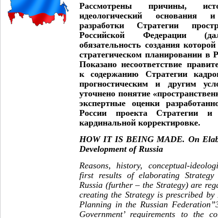
Рассмотрены причины, исто
идеологический основания 
разработки Стратегии простр
Российской Федерации (д
обязательность создания которо
стратегическом планировании в 
Показано несоответствие правит
к содержанию Стратегии кадро
прогностическим и другим усл
уточнено понятие «пространствен
экспертные оценки разработанн
России проекта Стратегии и
кардинальной корректировке.
HOW IT IS BEING MADE.
On Elabo
Development of Russia
Reasons, history, conceptual-ideolo
first results of elaborating Strateg
Russia (further – the Strategy) are reg
creating the Strategy is prescribed b
Planning in the Russian Federation”
Government’ requirements to the co