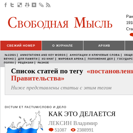
Ран
191
Ста
СВЕЖИЙ НОМЕР
О ЖУРНАЛЕ
АРХИВ
|
|
|
№1/2021
ANNOTATIONS AND KEY WORDS
АННОТАЦИИ И КЛЮЧЕВЫЕ СЛОВА
ОБЩЕ
|
|
|
|
|
ВЕЧНО
ДЛЯ ПАМЯТИ
ИЗ КНИГ
МИРОВАЯ АРЕНА
ПОЛОЖЕНИЕ ДЕЛ
ГОСУДАР
|
|
ПОЛЯХ
РЕЦЕНЗИИ
РАЗНОЕ
Список статей по тегу
«постановлен
Правительства»
Ниже представлены статьи с этим тегом
DICTUM ET FACTUM/СЛОВО И ДЕЛО
КАК ЭТО ДЕЛАЕТСЯ
ЛЕКСИН Владимир
51087
2388991