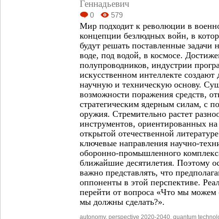
Геннадьевич
0
579
Мир подходит к революции в военно
концепции безлюдных войн, в кото
будут решать поставленные задачи на
воде, под водой, в космосе. Достиж
полупроводников, индустрии прогр
искусственном интеллекте создают 
научную и техническую основу. Су
возможности поражения средств, от
стратегическим ядерным силам, с 
оружия. Стремительно растет разно
инструментов, ориентированных на
открытой отечественной литературе
ключевые направления научно-техни
оборонно-промышленного комплекса
ближайшие десятилетия. Поэтому о
важно представлять, что предполаг
оппоненты в этой перспективе. Реал
перейти от вопроса «Что мы можем 
мы должны сделать?».
autonomy
,
perspective 2020-2040
,
quantum technol