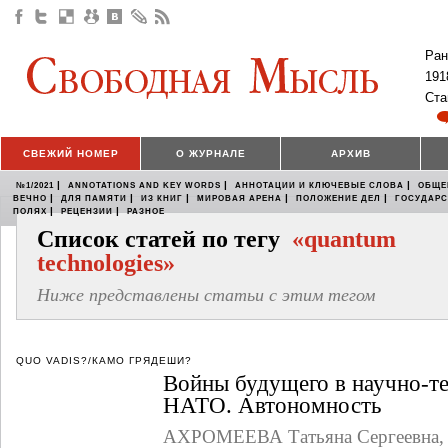
Ран
191
Ста
СВЕЖИЙ НОМЕР
О ЖУРНАЛЕ
АРХИВ
|
|
|
№1/2021
ANNOTATIONS AND KEY WORDS
АННОТАЦИИ И КЛЮЧЕВЫЕ СЛОВА
ОБЩЕ
|
|
|
|
|
ВЕЧНО
ДЛЯ ПАМЯТИ
ИЗ КНИГ
МИРОВАЯ АРЕНА
ПОЛОЖЕНИЕ ДЕЛ
ГОСУДАР
|
|
ПОЛЯХ
РЕЦЕНЗИИ
РАЗНОЕ
Список статей по тегу
«quantum
technologies»
Ниже представлены статьи с этим тегом
QUO VADIS?/КАМО ГРЯДЕШИ?
Войны будущего в научно-т
НАТО. Автономность
АХРОМЕЕВА Татьяна Сергеевна