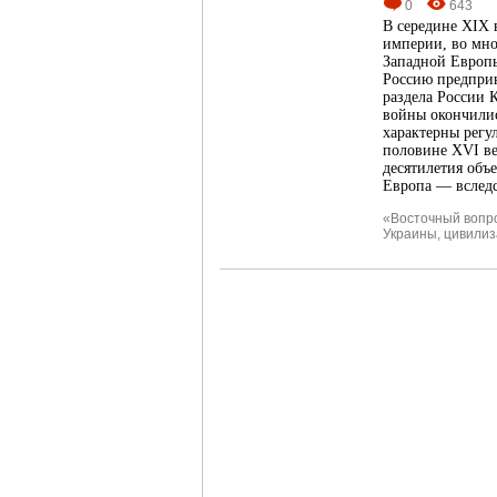
0
643
В середине XIX 
империи, во мно
Западной Европы
Россию предприн
раздела России 
войны окончилис
характерны регул
половине XVI ве
десятилетия объ
Европа — вследс
«Восточный вопр
Украины
,
цивилиз