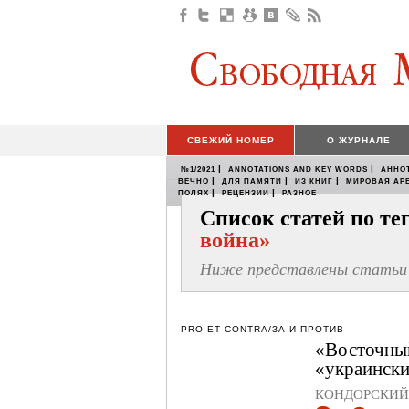
СВЕЖИЙ НОМЕР
О ЖУРНАЛЕ
|
|
№1/2021
ANNOTATIONS AND KEY WORDS
АННО
|
|
|
ВЕЧНО
ДЛЯ ПАМЯТИ
ИЗ КНИГ
МИРОВАЯ АР
|
|
ПОЛЯХ
РЕЦЕНЗИИ
РАЗНОЕ
Список статей по т
война»
Ниже представлены статьи 
PRO ET CONTRA/ЗА И ПРОТИВ
«Восточный
«украински
КОНДОРСКИЙ 