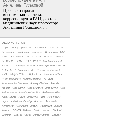
корреспондента РАН
Ангелины Гуськовой
Проанализированы
воспоминания члена­
корреспондента РАН, доктора
медицинских наук профессора
Ангелины Гуськовой …
ОБЛАКО ТЕГОВ
(
(1919-1939);
(Вторая
. Revolution
. Казахстан
.
Революция
. Цифровая экономика
11 сентября 2001
года
18th century
1917 г.
1934 – 1935 гг.
1960s in
the USSR
1968 г.
2021
21st Century Maritime Silk
Road
21st century socialism
4 октября 1993 года
A.
A. Karelin
A. Atambaev
A. I. Herzen
A. Pinochet
AKP
Adolphe Thiers
Afghanistan
Afghanistan War
(2001-nowadays)
African continent
Al-Qaida
Angela
Alternative for Germany
Anatoly Chubais
Merkel
Arab Spring
Arab countries
Arab spring
Arab-
African Union
Arab-Israeli conflict
Arabian awaking
Asia
Arabic Spring
Arabs
Argentina
Asia Pacific
Asiatic mode of production
region
Association
Agreement
Ataturkism
Atatürk
Auschwitz
Austria
BRICS
Austria.
Bakatin
Baltic countries
Bank of
Bashar
England.
Bank of Russia
Barack Obama