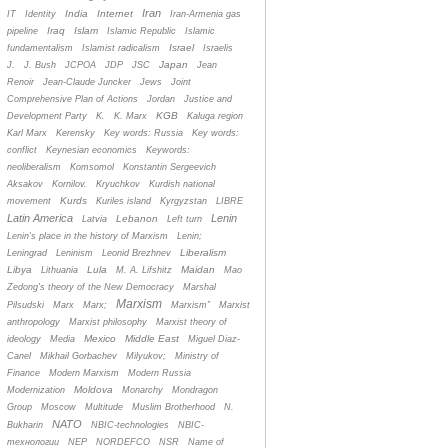
Iran
India
Internet
IT
Identity
Iran-Armenia gas
Iraq
Islam
pipeline
Islamic Republic
Islamic
Israel
fundamentalism
Islamist radicalism
Israelis
Japan
J.
J. Bush
JCPOA
JDP
JSC
Jean
Renoir
Jean-Claude Juncker
Jews
Joint
Comprehensive Plan of Actions
Jordan
Justice and
KGB
Development Party
K.
K. Marx
Kaluga region
Karl Marx
Kerensky
Key words: Russia
Key words:
conflict
Keynesian economics
Keywords:
neoliberalism
Komsomol
Konstantin Sergeevich
Aksakov
Kornilov.
Kryuchkov
Kurdish national
Kurds
movement
Kuriles island
Kyrgyzstan
LIBRE
Latin America
Lenin
Lebanon
Latvia
Left turn
Lenin's place in the history of Marxism
Lenin;
Liberalism
Leningrad
Leninism
Leonid Brezhnev
Libya
Lula
Maidan
Lithuania
M. A. Lifshitz
Mao
Zedong's theory of the New Democracy
Marshal
Marxism
Pilsudski
Marx
Marx;
Marxism”
Marxist
anthropology
Marxist philosophy
Marxist theory of
Mexico
Middle East
ideology
Media
Miguel Diaz-
Canel
Mikhail Gorbachev
Milyukov;
Ministry of
Finance
Modern Marxism
Modern Russia
Moldova
Modernization
Monarchy
Mondragon
Group
Moscow
Multitude
Muslim Brotherhood
N.
NATO
Bukharin
NBIC-technologies
NBIC-
технологии
NEP
NORDEFCO
NSR
Name of