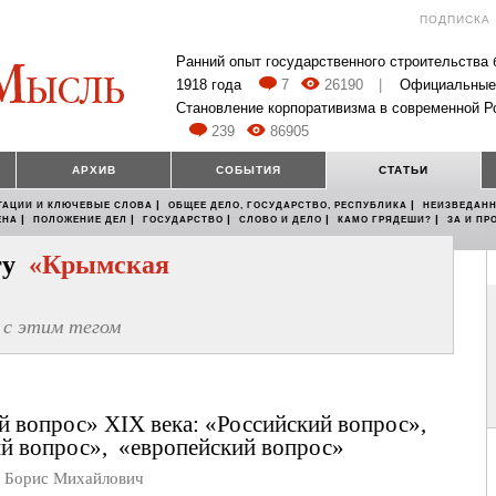
ПОДПИСКА
Ранний опыт государственного строительства
1918 года
7
26190
|
Официальные
Становление корпоративизма в современной Р
239
86905
АРХИВ
СОБЫТИЯ
СТАТЬИ
|
|
ТАЦИИ И КЛЮЧЕВЫЕ СЛОВА
ОБЩЕЕ ДЕЛО, ГОСУДАРСТВО, РЕСПУБЛИКА
НЕИЗВЕДАНН
|
|
|
|
|
ЕНА
ПОЛОЖЕНИЕ ДЕЛ
ГОСУДАРСТВО
СЛОВО И ДЕЛО
КАМО ГРЯДЕШИ?
ЗА И ПР
егу
«Крымская
с этим тегом
 вопрос» XIX века: «Российский вопрос»,
й вопрос», «европейский вопрос»
Борис Михайлович