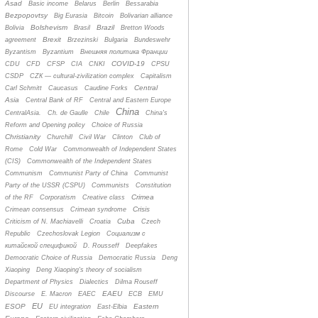
Asad
Basic income
Belarus
Berlin
Bessarabia
Bezpopovtsy
Big Eurasia
Bitcoin
Bolivarian alliance
Bolshevism
Brazil
Bolivia
Brasil
Bretton Woods
Brexit
agreement
Brzezinski
Bulgaria
Bundeswehr
Byzantism
Byzantium
Bнешняя политика Франции
COVID-19
CDU
CFD
CFSP
CIA
CNKI
CPSU
CSDP
CZК — cultural-zivilization complex
Capitalism
Central
Carl Schmitt
Caucasus
Caudine Forks
Asia
Central Bank of RF
Central and Eastern Europe
China
CentralAsia.
Ch. de Gaulle
Chile
China's
Reform and Opening policy
Choice of Russia
Christianity
Churchill
Civil War
Clinton
Club of
Rome
Cold War
Commonwealth of Independent States
(CIS)
Commonwealth of the Independent States
Communism
Communist Party of China
Communist
Party of the USSR (CSPU)
Communists
Constitution
Crimea
of the RF
Corporatism
Creative class
Crisis
Crimean consensus
Crimean syndrome
Cuba
Criticism of N. Machiavelli
Croatia
Czech
Republic
Czechoslovak Legion
Cоциализм с
китайской спецификой
D. Rousseff
Deepfakes
Democratic Choice of Russia
Democratic Russia
Deng
Xiaoping
Deng Xiaoping's theory of socialism
Department of Physics
Dialectics
Dilma Rouseff
EAEU
Discourse
E. Macron
EAEC
ECB
EMU
EU
ESOP
Eastern
EU integration
East-Elbia