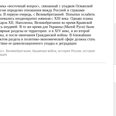
века «восточный вопрос», связанный с упадком Османской
гом определял отношения между Россией и странами
. В первую очередь, с Великобританией. Попытки ослабить
имались неоднократно начиная с XIII века. Однако планы
Карла XII, Наполеона, Великобритании во время Крымской
ь неудачей. В то же время для Украины (Малой Руси) были
ярные разделы ее территории: и в XIV веке, и во второй
ка, и после окончания Гражданской войны. В ближайшие
ектом раздела в политико-экономической сфере должна стать
твие ее цивилизационного упадка и деградации
ос»
,
Великобритания
,
Крымская война
,
история России
,
история
ация