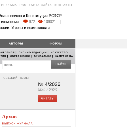
РЕКЛАМА
RSS
КАРТА САЙТА
КОНТАКТЫ
 большевиков и Конституция РСФСР
 извинения
972
109021
|
оссии. Угрозы и возможности
АВТОРЫ
ФОРУМ
|
|
АЯ ЗЕМЛЯ
ПИСЬМО РЕДАКЦИИ
ИСКУССТВО
|
|
|
ОТИВ
ОБРАЗ ЖИЗНИ
БУКВАЛЬНО
ЗАМЕТКИ НА
НАЙТИ
СВЕЖИЙ НОМЕР
№ 4/2026
Май / 2026
ЧИТАТЬ
Архив
ВЫПУСК ЖУРНАЛА