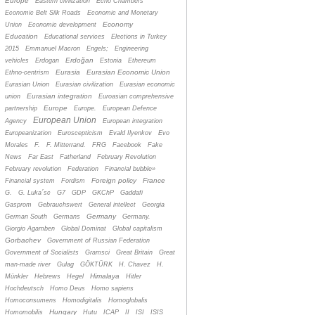
Europe
Eastern civilization
Echo Chambers
Economic Belt Silk Roads
Economic and Monetary
Economy
Union
Economic development
Education
Educational services
Elections in Turkey
2015
Emmanuel Macron
Engels;
Engineering
Erdoğan
vehicles
Erdogan
Estonia
Ethereum
Eurasia
Eurasian Economic Union
Ethno-centrism
Eurasian Union
Eurasian civilization
Eurasian economic
Eurasian integration
union
Euroasian comprehensive
Europe
partnership
Europe.
European Defence
European Union
Agency
European integration
Europeanization
Euroscepticism
Evald Ilyenkov
Evo
Morales
F.
F. Mitterrand.
FRG
Facebook
Fake
News
Far East
Fatherland
February Revolution
February revolution
Federation
Financial bubble»
Foreign policy
France
Financial system
Fordism
G.
G. Luka´sc
G7
GDP
GKChP
Gaddafi
Gasprom
Gebrauchswert
General intellect
Georgia
Germany
German South
Germans
Germany.
Giorgio Agamben
Global Dominat
Global capitalism
Gorbachev
Government of Russian Federation
Government of Socialists
Gramsci
Great Britain
Great
man-made river
Gulag
GÖKTÜRK
H. Chavez
H.
Himalaya
Münkler
Hebrews
Hegel
Hitler
Hochdeutsch
Homo Deus
Homo sapiens
Homoconsumens
Homodigitalis
Homoglobalis
Hungary
Homomobilis
Hutu
ICAP
II
ISI
ISIS