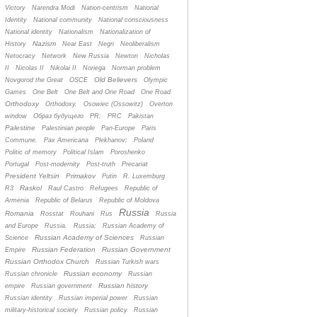
Victory
Narendra Modi
Nation-centrism
National
Identity
National community
National consciousness
National identity
Nationalism
Nationalization of
Nazism
History
Near East
Negri
Neoliberalism
Netocracy
Network
New Russia
Newton
Nicholas
II
Nicolas II
Nikolai II
Noriega
Norman problem
Old Believers
Novgorod the Great
OSCE
Olympic
Games
One Belt
One Belt and One Road
One Road
Orthodoxy
Orthodoxy.
Osowiec (Ossowitz)
Overton
window
Oбраз будущего
PR;
PRC
Pakistan
Palestine
Palestinian people
Pan-Europe
Paris
Commune.
Pax Americana
Plekhanov;
Poland
Politic of memory
Political Islam
Poroshenko
Portugal
Post-modernity
Post-truth
Precariat
President Yeltsin
Primakov
Putin
R. Luxemburg
Raskol
R3
Raul Castro
Refugees
Republic of
Armenia
Republic of Belarus
Republic of Moldova
Russia
Romania
Rosstat
Rouhani
Rus
Russia
and Europe
Russia.
Russia;
Russian Academy of
Russian Academy of Sciences
Science
Russian
Russian Federation
Russian Government
Empire
Russian Orthodox Church
Russian Turkish wars
Russian economy
Russian chronicle
Russian
Russian history
empire
Russian government
Russian identity
Russian imperial power
Russian
military-historical society
Russian policy
Russian