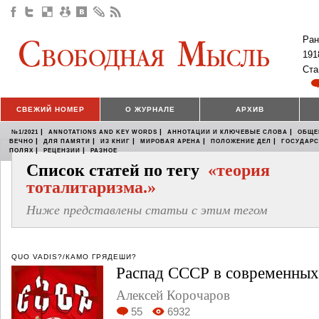
Ран
191
Ста
СВЕЖИЙ НОМЕР
О ЖУРНАЛЕ
АРХИВ
|
|
|
№1/2021
ANNOTATIONS AND KEY WORDS
АННОТАЦИИ И КЛЮЧЕВЫЕ СЛОВА
ОБЩЕ
|
|
|
|
|
ВЕЧНО
ДЛЯ ПАМЯТИ
ИЗ КНИГ
МИРОВАЯ АРЕНА
ПОЛОЖЕНИЕ ДЕЛ
ГОСУДАР
|
|
ПОЛЯХ
РЕЦЕНЗИИ
РАЗНОЕ
Список статей по тегу
«теория
тоталитаризма.»
Ниже представлены статьи с этим тегом
QUO VADIS?/КАМО ГРЯДЕШИ?
Распад СССР в современных
Алексей Корочаров
55
6932