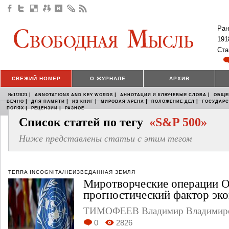
Ран
191
Ста
СВЕЖИЙ НОМЕР
О ЖУРНАЛЕ
АРХИВ
|
|
|
№1/2021
ANNOTATIONS AND KEY WORDS
АННОТАЦИИ И КЛЮЧЕВЫЕ СЛОВА
ОБЩЕ
|
|
|
|
|
ВЕЧНО
ДЛЯ ПАМЯТИ
ИЗ КНИГ
МИРОВАЯ АРЕНА
ПОЛОЖЕНИЕ ДЕЛ
ГОСУДАР
|
|
ПОЛЯХ
РЕЦЕНЗИИ
РАЗНОЕ
Список статей по тегу
«S&P 500»
Ниже представлены статьи с этим тегом
TERRA INCOGNITA/НЕИЗВЕДАННАЯ ЗЕМЛЯ
Миротворческие операции 
прогностический фактор эк
ТИМОФЕЕВ Владимир Владимир
0
2826