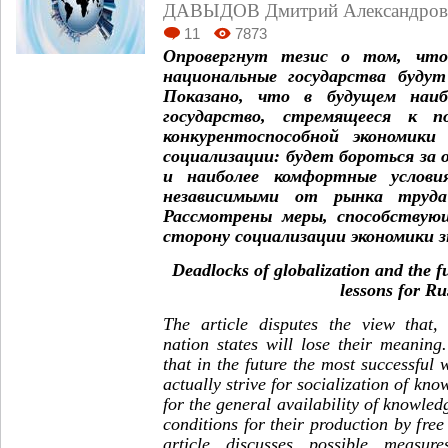
ДАВЫДОВ Дмитрий Александров
11
7873
Опровергнут тезис о том, что
национальные государства будут
Показано, что в будущем наиб
государство, стремящееся к п
конкурентоспособной экономики
социализации: будет бороться за
и наиболее комфортные услови
независимыми от рынка труда
Рассмотрены меры, способствую
сторону социализации экономики 
Deadlocks of globalization and the fu
lessons for Ru
The article disputes the view that, 
nation states will lose their meanin
that in the future the most successful w
actually strive for socialization of kno
for the general availability of knowle
conditions for their production by free 
article discusses possible measur