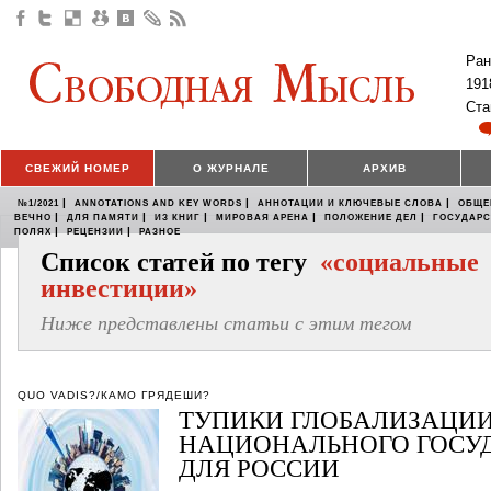
Ран
191
Ста
СВЕЖИЙ НОМЕР
О ЖУРНАЛЕ
АРХИВ
|
|
|
№1/2021
ANNOTATIONS AND KEY WORDS
АННОТАЦИИ И КЛЮЧЕВЫЕ СЛОВА
ОБЩЕ
|
|
|
|
|
ВЕЧНО
ДЛЯ ПАМЯТИ
ИЗ КНИГ
МИРОВАЯ АРЕНА
ПОЛОЖЕНИЕ ДЕЛ
ГОСУДАР
|
|
ПОЛЯХ
РЕЦЕНЗИИ
РАЗНОЕ
Список статей по тегу
«социальные
инвестиции»
Ниже представлены статьи с этим тегом
QUO VADIS?/КАМО ГРЯДЕШИ?
ТУПИКИ ГЛОБАЛИЗАЦИИ
НАЦИОНАЛЬНОГО ГОСУД
ДЛЯ РОССИИ