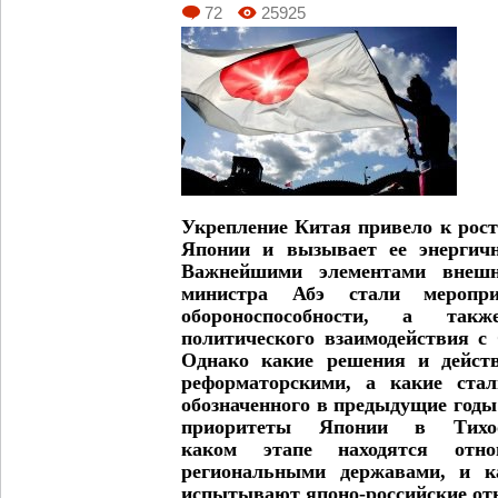
72
25925
Укрепление Китая привело к рос
Японии и вызывает ее энергич
Важнейшими элементами внешн
министра Абэ стали меропр
обороноспособности, а так
политического взаимодействия 
Однако какие решения и дейст
реформаторскими, а какие стал
обозначенного в предыдущие год
приоритеты Японии в Тихо
каком этапе находятся отн
региональными державами, и к
испытывают японо-российские от