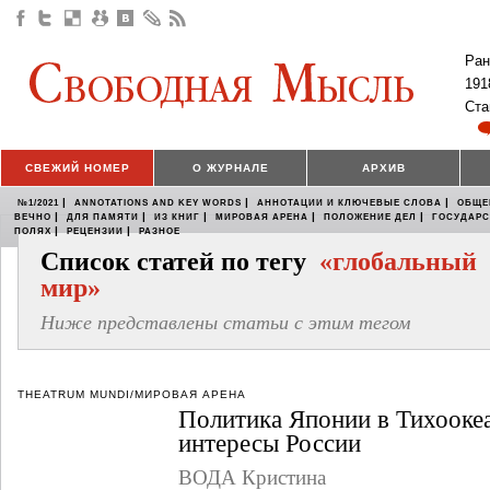
Ран
191
Ста
СВЕЖИЙ НОМЕР
О ЖУРНАЛЕ
АРХИВ
|
|
|
№1/2021
ANNOTATIONS AND KEY WORDS
АННОТАЦИИ И КЛЮЧЕВЫЕ СЛОВА
ОБЩЕ
|
|
|
|
|
ВЕЧНО
ДЛЯ ПАМЯТИ
ИЗ КНИГ
МИРОВАЯ АРЕНА
ПОЛОЖЕНИЕ ДЕЛ
ГОСУДАР
|
|
ПОЛЯХ
РЕЦЕНЗИИ
РАЗНОЕ
Список статей по тегу
«глобальный
мир»
Ниже представлены статьи с этим тегом
THEATRUM MUNDI/МИРОВАЯ АРЕНА
Политика Японии в Тихооке
интересы России
ВОДА Кристина