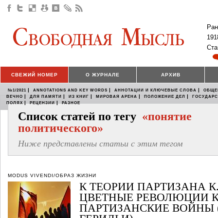
Ран
191
Ста
СВЕЖИЙ НОМЕР
О ЖУРНАЛЕ
АРХИВ
|
|
|
№1/2021
ANNOTATIONS AND KEY WORDS
АННОТАЦИИ И КЛЮЧЕВЫЕ СЛОВА
ОБЩЕ
|
|
|
|
|
ВЕЧНО
ДЛЯ ПАМЯТИ
ИЗ КНИГ
МИРОВАЯ АРЕНА
ПОЛОЖЕНИЕ ДЕЛ
ГОСУДАР
|
|
ПОЛЯХ
РЕЦЕНЗИИ
РАЗНОЕ
Список статей по тегу
«понятие
политического»
Ниже представлены статьи с этим тегом
MODUS VIVENDI/ОБРАЗ ЖИЗНИ
К ТЕОРИИ ПАРТИЗАНА К
ЦВЕТНЫЕ РЕВОЛЮЦИИ К
ПАРТИЗАНСКИЕ ВОЙНЫ 