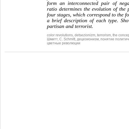
form an interconnected pair of nega
ratio determines the evolution of the p
four stages, which correspond to the fo
a brief description of each type. Sh
partisan and terrorist.
color revolutions
,
detsezionizm
,
terrorism
,
the concept
Шмитт
,
С. Schmitt
,
децезионизм
,
понятие политич
цветные революции