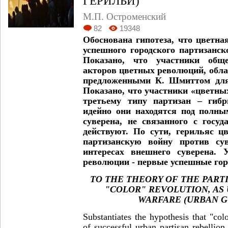
ГЕРИЛЬИ)
М.П. Остроменский
82
19348
Обоснована гипотеза, что цветн
успешного городского партизанско
Показано, что участники общ
акторов цветных революций, обл
предложенными К. Шмиттом для 
Показано, что участники «цветны
третьему типу партизан – гибр
идейно они находятся под полны
суверена, не связанного с госу
действуют. По сути, герильяс ц
партизанскую войну против су
интересах внешнего суверена. 
революции - первые успешные гор
TO THE THEORY OF THE PART
"COLOR" REVOLUTION, AS
WARFARE (URBAN G
Substantiates the hypothesis that "col
of successful urban partisan rebellion 