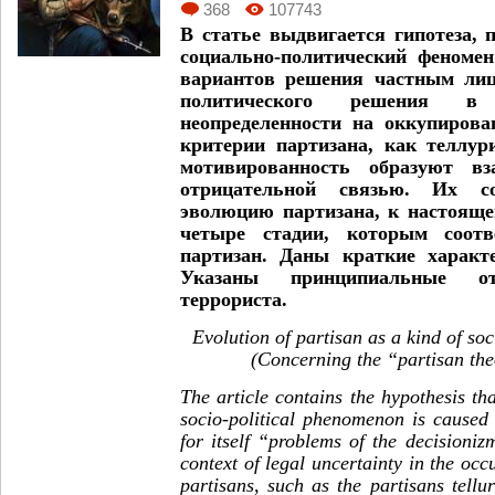
368
107743
В статье выдвигается гипотеза, 
социально-политический феномен
вариантов решения частным ли
политического решения в
неопределенности на оккупирова
критерии партизана, как теллур
мотивированность образуют вз
отрицательной связью. Их со
эволюцию партизана, к настоящ
четыре стадии, которым соотв
партизан. Даны краткие характ
Указаны принципиальные о
террориста.
Evolution of partisan as a kind of so
(Concerning the “partisan the
The article contains the hypothesis tha
socio-political phenomenon is caused 
for itself “problems of the decisioniz
context of legal uncertainty in the occu
partisans, such as the partisans tellur