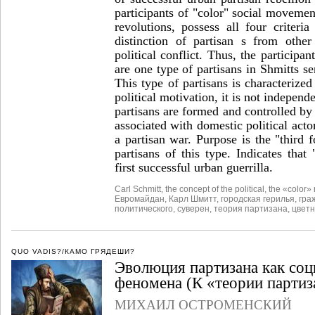
participants of "color" social movement
revolutions, possess all four criteri
distinction of partisan s from other
political conflict. Thus, the participa
are one type of partisans in Shmitts se
This type of partisans is characterized
political motivation, it is not independ
partisans are formed and controlled by 
associated with domestic political acto
a partisan war. Purpose is the "third 
partisans of this type. Indicates that 
first successful urban guerrilla.
Carl Schmitt
,
the concept of the political
,
the «color» 
Евромайдан
,
Карл Шмитт
,
городская герилья
,
гра
политического
,
суверен
,
теория партизана
,
цвет
QUO VADIS?/КАМО ГРЯДЕШИ?
Эволюция партизана как соц
феномена (К «теории партиз
МИХАИЛ ОСТРОМЕНСКИЙ