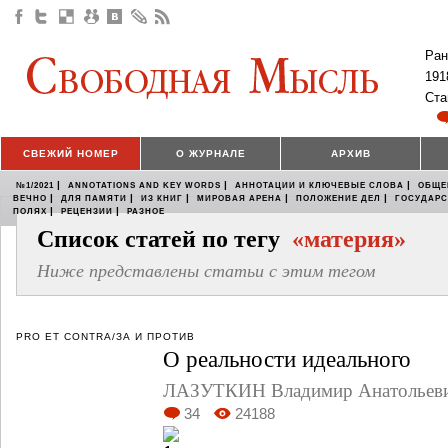
Ран
191
Ста
СВЕЖИЙ НОМЕР
О ЖУРНАЛЕ
АРХИВ
|
|
|
№1/2021
ANNOTATIONS AND KEY WORDS
АННОТАЦИИ И КЛЮЧЕВЫЕ СЛОВА
ОБЩЕ
|
|
|
|
|
ВЕЧНО
ДЛЯ ПАМЯТИ
ИЗ КНИГ
МИРОВАЯ АРЕНА
ПОЛОЖЕНИЕ ДЕЛ
ГОСУДАР
|
|
ПОЛЯХ
РЕЦЕНЗИИ
РАЗНОЕ
Список статей по тегу
«материя»
Ниже представлены статьи с этим тегом
PRO ET CONTRA/ЗА И ПРОТИВ
О реальности идеального
ЛАЗУТКИН Владимир Анатольев
34
24188