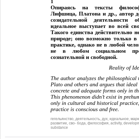
Опираясь на тексты филосо
Лифшица, Платона и др., автор д
созидательной деятельности о
идеальное выступает во всей св
Такого единства действительно н
природе; оно возможно только в
практике, однако не в любой чело
не в любом социальном про
сознательной и свободной.
Reality of Id
The author analyzes the philosophical te
Plato and others and argues that ideal c
concrete and adequate forms only in th
This phenomenon didn’t exist in prehu
only in cultural and historical practice,
practice is conscious and free.
гегельянство
,
деятельность
,
дух
,
идеальное
,
марк
развитие
,
сво- бода
,
философия
,
activity
,
develop
substance