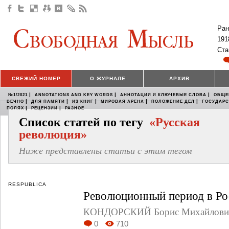
Ран
191
Ста
СВЕЖИЙ НОМЕР
О ЖУРНАЛЕ
АРХИВ
|
|
|
№1/2021
ANNOTATIONS AND KEY WORDS
АННОТАЦИИ И КЛЮЧЕВЫЕ СЛОВА
ОБЩЕ
|
|
|
|
|
ВЕЧНО
ДЛЯ ПАМЯТИ
ИЗ КНИГ
МИРОВАЯ АРЕНА
ПОЛОЖЕНИЕ ДЕЛ
ГОСУДАР
|
|
ПОЛЯХ
РЕЦЕНЗИИ
РАЗНОЕ
Список статей по тегу
«Русская
революция»
Ниже представлены статьи с этим тегом
RESPUBLICA
Революционный период в Ро
КОНДОРСКИЙ Борис Михайлови
0
710