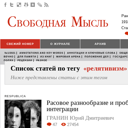
Ран
191
Ста
СВЕЖИЙ НОМЕР
О ЖУРНАЛЕ
АРХИВ
|
|
|
№1/2021
ANNOTATIONS AND KEY WORDS
АННОТАЦИИ И КЛЮЧЕВЫЕ СЛОВА
ОБЩЕ
|
|
|
|
|
ВЕЧНО
ДЛЯ ПАМЯТИ
ИЗ КНИГ
МИРОВАЯ АРЕНА
ПОЛОЖЕНИЕ ДЕЛ
ГОСУДАР
|
|
ПОЛЯХ
РЕЦЕНЗИИ
РАЗНОЕ
Список статей по тегу
«релятивизм»
Ниже представлены статьи с этим тегом
RESPUBLICA
Расовое разнообразие и про
интеграции
ГРАНИН Юрий Дмитриевич
47
27454