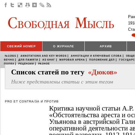
Ран
191
Ста
СВЕЖИЙ НОМЕР
О ЖУРНАЛЕ
АРХИВ
|
|
|
№1/2021
ANNOTATIONS AND KEY WORDS
АННОТАЦИИ И КЛЮЧЕВЫЕ СЛОВА
ОБЩЕ
|
|
|
|
|
ВЕЧНО
ДЛЯ ПАМЯТИ
ИЗ КНИГ
МИРОВАЯ АРЕНА
ПОЛОЖЕНИЕ ДЕЛ
ГОСУДАР
|
|
ПОЛЯХ
РЕЦЕНЗИИ
РАЗНОЕ
Список статей по тегу
«Дюков»
Ниже представлены статьи с этим тегом
PRO ET CONTRA/ЗА И ПРОТИВ
Критика научной статьи А.Р
«Обстоятельства ареста и о
Ульянова в австрийской Гали
оперативной деятельности а
военной разведки, 1912-1914