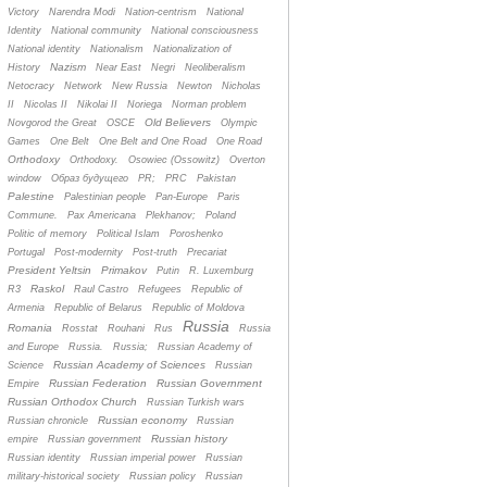
Victory
Narendra Modi
Nation-centrism
National
Identity
National community
National consciousness
National identity
Nationalism
Nationalization of
Nazism
History
Near East
Negri
Neoliberalism
Netocracy
Network
New Russia
Newton
Nicholas
II
Nicolas II
Nikolai II
Noriega
Norman problem
Old Believers
Novgorod the Great
OSCE
Olympic
Games
One Belt
One Belt and One Road
One Road
Orthodoxy
Orthodoxy.
Osowiec (Ossowitz)
Overton
window
Oбраз будущего
PR;
PRC
Pakistan
Palestine
Palestinian people
Pan-Europe
Paris
Commune.
Pax Americana
Plekhanov;
Poland
Politic of memory
Political Islam
Poroshenko
Portugal
Post-modernity
Post-truth
Precariat
President Yeltsin
Primakov
Putin
R. Luxemburg
Raskol
R3
Raul Castro
Refugees
Republic of
Armenia
Republic of Belarus
Republic of Moldova
Russia
Romania
Rosstat
Rouhani
Rus
Russia
and Europe
Russia.
Russia;
Russian Academy of
Russian Academy of Sciences
Science
Russian
Russian Federation
Russian Government
Empire
Russian Orthodox Church
Russian Turkish wars
Russian economy
Russian chronicle
Russian
Russian history
empire
Russian government
Russian identity
Russian imperial power
Russian
military-historical society
Russian policy
Russian