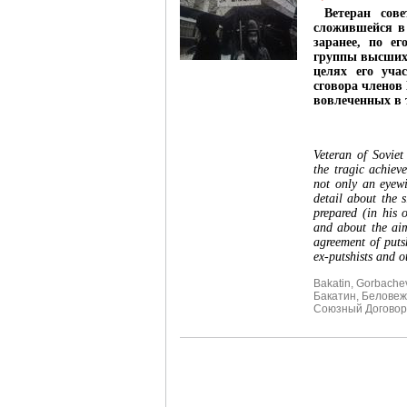
Ветеран сове
сложившейся в 
заранее, по е
группы высших 
целях его уча
сговора членов
вовлеченных в 
Veteran of Soviet
the tragic achie
not only an eyewi
detail about the 
prepared (in his 
and about the aims
agreement of putsh
ex-putshists and o
Bakatin
,
Gorbache
Бакатин
,
Беловеж
Союзный Договор