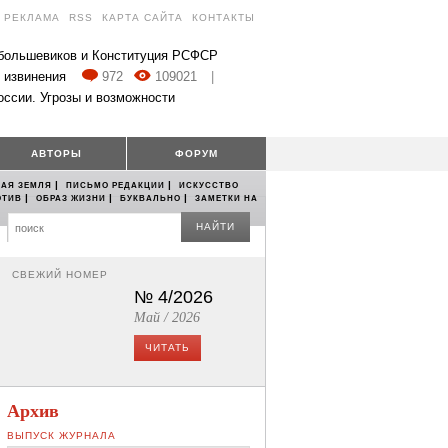
РЕКЛАМА
RSS
КАРТА САЙТА
КОНТАКТЫ
 большевиков и Конституция РСФСР
 извинения
972
109021
|
оссии. Угрозы и возможности
АВТОРЫ
ФОРУМ
|
|
АЯ ЗЕМЛЯ
ПИСЬМО РЕДАКЦИИ
ИСКУССТВО
|
|
|
ОТИВ
ОБРАЗ ЖИЗНИ
БУКВАЛЬНО
ЗАМЕТКИ НА
НАЙТИ
СВЕЖИЙ НОМЕР
№ 4/2026
Май / 2026
ЧИТАТЬ
Архив
ВЫПУСК ЖУРНАЛА