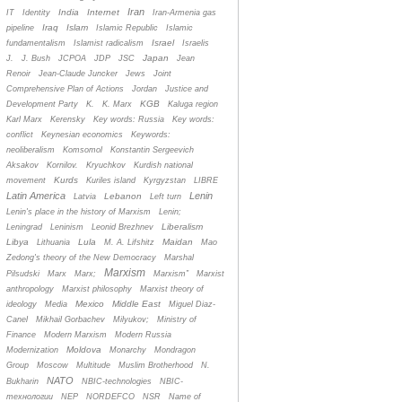
Iran
India
Internet
IT
Identity
Iran-Armenia gas
Iraq
Islam
pipeline
Islamic Republic
Islamic
Israel
fundamentalism
Islamist radicalism
Israelis
Japan
J.
J. Bush
JCPOA
JDP
JSC
Jean
Renoir
Jean-Claude Juncker
Jews
Joint
Comprehensive Plan of Actions
Jordan
Justice and
KGB
Development Party
K.
K. Marx
Kaluga region
Karl Marx
Kerensky
Key words: Russia
Key words:
conflict
Keynesian economics
Keywords:
neoliberalism
Komsomol
Konstantin Sergeevich
Aksakov
Kornilov.
Kryuchkov
Kurdish national
Kurds
movement
Kuriles island
Kyrgyzstan
LIBRE
Latin America
Lenin
Lebanon
Latvia
Left turn
Lenin's place in the history of Marxism
Lenin;
Liberalism
Leningrad
Leninism
Leonid Brezhnev
Libya
Lula
Maidan
Lithuania
M. A. Lifshitz
Mao
Zedong's theory of the New Democracy
Marshal
Marxism
Pilsudski
Marx
Marx;
Marxism”
Marxist
anthropology
Marxist philosophy
Marxist theory of
Mexico
Middle East
ideology
Media
Miguel Diaz-
Canel
Mikhail Gorbachev
Milyukov;
Ministry of
Finance
Modern Marxism
Modern Russia
Moldova
Modernization
Monarchy
Mondragon
Group
Moscow
Multitude
Muslim Brotherhood
N.
NATO
Bukharin
NBIC-technologies
NBIC-
технологии
NEP
NORDEFCO
NSR
Name of