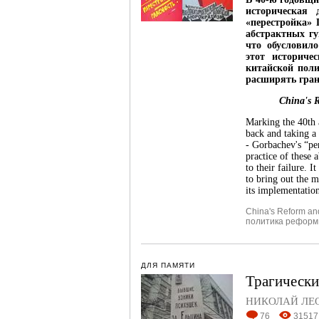
историческая 
«перестройка» 
абстрактных гу
что обусловило
этот историче
китайской пол
расширять гран
China's 
Marking the 40th 
back and taking a 
- Gorbachev's “per
practice of these 
to their failure. I
to bring out the 
its implementation
China's Reform an
политика реформ
ДЛЯ ПАМЯТИ
Трагически
НИКОЛАЙ ЛЕ
76
31517