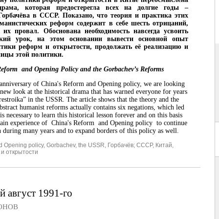
драма, которая предостерегла всех на долгие годы –
Горбачёва в СССР. Показано, что теория и практика этих
манистических реформ содержит в себе шесть отрицаний,
 их провал. Обоснована необходимость навсегда усвоить
ский урок, на этом основании вывести основной опыт
итики реформ и открытости, продолжать её реализацию и
ицы этой политики.
Reform and Opening Policy and the Gorbachev’s Reforms
anniversary of China's Reform and Opening policy, we are looking
new look at the historical drama that has warned everyone for years
estroika” in the USSR. The article shows that the theory and the
abstract humanist reforms actually contains six negations, which led
t is necessary to learn this historical lesson forever and on this basis
main experience of China's Reform and Opening policy to continue
 during many years and to expand borders of this policy as well.
d Opening policy
,
Gorbachev
,
the USSR
,
Горбачёв; СССР
,
Китай
,
 и открытости
й август 1991-го
ОНОВ