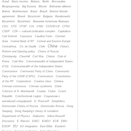
Asad
Basic income
Belarus
Berlin
Bessarabia
Bezpopovtsy
Big Eurasia
Bitcoin
Bolivarian alliance
Bolshevism
Brazil
Bolivia
Brasil
Bretton Woods
Brexit
agreement
Brzezinski
Bulgaria
Bundeswehr
Byzantism
Byzantium
Bнешняя политика Франции
COVID-19
CDU
CFD
CFSP
CIA
CNKI
CPSU
CSDP
CZК — cultural-zivilization complex
Capitalism
Central
Carl Schmitt
Caucasus
Caudine Forks
Asia
Central Bank of RF
Central and Eastern Europe
China
CentralAsia.
Ch. de Gaulle
Chile
China's
Reform and Opening policy
Choice of Russia
Christianity
Churchill
Civil War
Clinton
Club of
Rome
Cold War
Commonwealth of Independent States
(CIS)
Commonwealth of the Independent States
Communism
Communist Party of China
Communist
Party of the USSR (CSPU)
Communists
Constitution
Crimea
of the RF
Corporatism
Creative class
Crisis
Crimean consensus
Crimean syndrome
Cuba
Criticism of N. Machiavelli
Croatia
Czech
Republic
Czechoslovak Legion
Cоциализм с
китайской спецификой
D. Rousseff
Deepfakes
Democratic Choice of Russia
Democratic Russia
Deng
Xiaoping
Deng Xiaoping's theory of socialism
Department of Physics
Dialectics
Dilma Rouseff
EAEU
Discourse
E. Macron
EAEC
ECB
EMU
EU
ESOP
Eastern
EU integration
East-Elbia