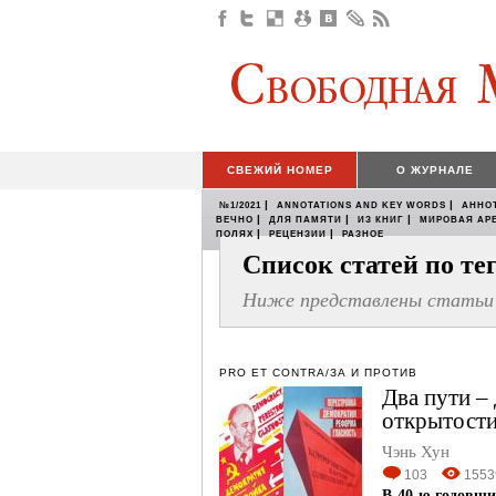
СВЕЖИЙ НОМЕР
О ЖУРНАЛЕ
|
|
№1/2021
ANNOTATIONS AND KEY WORDS
АННО
|
|
|
ВЕЧНО
ДЛЯ ПАМЯТИ
ИЗ КНИГ
МИРОВАЯ АР
|
|
ПОЛЯХ
РЕЦЕНЗИИ
РАЗНОЕ
Список статей по т
Ниже представлены статьи 
PRO ET CONTRA/ЗА И ПРОТИВ
Два пути –
открытости
Чэнь Хун
103
1553
В 40-ю годовщи