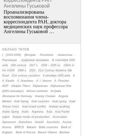
корреспондента РАН
Ангелины Гуськовой
Проанализированы
воспоминания члена­
корреспондента РАН, доктора
медицинских наук профессора
Ангелины Гуськовой …
ОБЛАКО ТЕГОВ
(
(1919-1939);
(Вторая
. Revolution
. Казахстан
.
Революция
. Цифровая экономика
11 сентября 2001
года
18th century
1917 г.
1934 – 1935 гг.
1960s in
the USSR
1968 г.
2021
21st Century Maritime Silk
Road
21st century socialism
4 октября 1993 года
A.
A. Karelin
A. Atambaev
A. I. Herzen
A. Pinochet
AKP
Adolphe Thiers
Afghanistan
Afghanistan War
(2001-nowadays)
African continent
Al-Qaida
Angela
Alternative for Germany
Anatoly Chubais
Merkel
Arab Spring
Arab countries
Arab spring
Arab-
African Union
Arab-Israeli conflict
Arabian awaking
Asia
Arabic Spring
Arabs
Argentina
Asia Pacific
Asiatic mode of production
region
Association
Agreement
Ataturkism
Atatürk
Auschwitz
Austria
BRICS
Austria.
Bakatin
Baltic countries
Bank of
Bashar
England.
Bank of Russia
Barack Obama