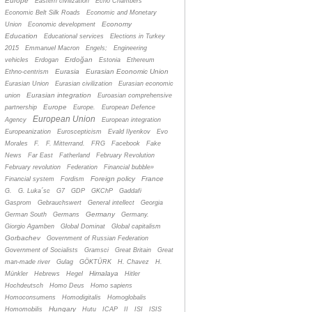
Europe
Eastern civilization
Echo Chambers
Economic Belt Silk Roads
Economic and Monetary
Economy
Union
Economic development
Education
Educational services
Elections in Turkey
2015
Emmanuel Macron
Engels;
Engineering
Erdoğan
vehicles
Erdogan
Estonia
Ethereum
Eurasia
Eurasian Economic Union
Ethno-centrism
Eurasian Union
Eurasian civilization
Eurasian economic
Eurasian integration
union
Euroasian comprehensive
Europe
partnership
Europe.
European Defence
European Union
Agency
European integration
Europeanization
Euroscepticism
Evald Ilyenkov
Evo
Morales
F.
F. Mitterrand.
FRG
Facebook
Fake
News
Far East
Fatherland
February Revolution
February revolution
Federation
Financial bubble»
Foreign policy
France
Financial system
Fordism
G.
G. Luka´sc
G7
GDP
GKChP
Gaddafi
Gasprom
Gebrauchswert
General intellect
Georgia
Germany
German South
Germans
Germany.
Giorgio Agamben
Global Dominat
Global capitalism
Gorbachev
Government of Russian Federation
Government of Socialists
Gramsci
Great Britain
Great
man-made river
Gulag
GÖKTÜRK
H. Chavez
H.
Himalaya
Münkler
Hebrews
Hegel
Hitler
Hochdeutsch
Homo Deus
Homo sapiens
Homoconsumens
Homodigitalis
Homoglobalis
Hungary
Homomobilis
Hutu
ICAP
II
ISI
ISIS