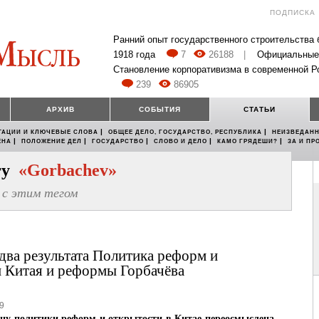
ПОДПИСКА
Ранний опыт государственного строительства
1918 года
7
26188
|
Официальные
Становление корпоративизма в современной Р
239
86905
АРХИВ
СОБЫТИЯ
СТАТЬИ
|
|
ТАЦИИ И КЛЮЧЕВЫЕ СЛОВА
ОБЩЕЕ ДЕЛО, ГОСУДАРСТВО, РЕСПУБЛИКА
НЕИЗВЕДАНН
|
|
|
|
|
ЕНА
ПОЛОЖЕНИЕ ДЕЛ
ГОСУДАРСТВО
СЛОВО И ДЕЛО
КАМО ГРЯДЕШИ?
ЗА И ПР
егу
«Gorbachev»
с этим тегом
 два результата Политика реформ и
 Китая и реформы Горбачёва
9
ну политики реформ и открытости в Китае переосмыслена