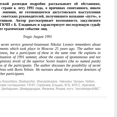
тской разведки подробно рассказывает об обстановке,
стране к лету 1991 года, о причинах спонтанного, никем
го мнению, не готовившегося августовского выступления
советских руководителей, получившего название «путч», о
стников. Автор рассматривает возможность закулисного
 ГКЧП с Б. Ельциным и характеризует последующую судьбу
те трагические события лиц.
Tragic August 1991
 secret service general-lieutenant Nikolai Leonov remembers about
vements which took place in Moscow 25 years ago. The author was
tness, but a participant of these in the same time. He explains in
situation of 1991 summer, about the causes of spontaneous and not
opinion) revolt of the superior Soviet leaders (the so named putsh)
 of the participants. The author discusses the possibility of secret
ists with Boris Yeltsin. He narrates about the posterior destinies of
ther participants.
v
,
Kryuchkov
,
Shebarchin
,
Shevardnadze
,
Yakovlev
,
Yanaev
,
Yeltsin
,
ские соглашения
,
ГКЧП
,
Горбачев
,
Ельцин
,
КГБ
,
КПСС
,
Крючков
,
,
Шебаршин
,
Шеварднадзе
,
Яковлев
,
Янаев
,
путч
,
“secretobjectABC”