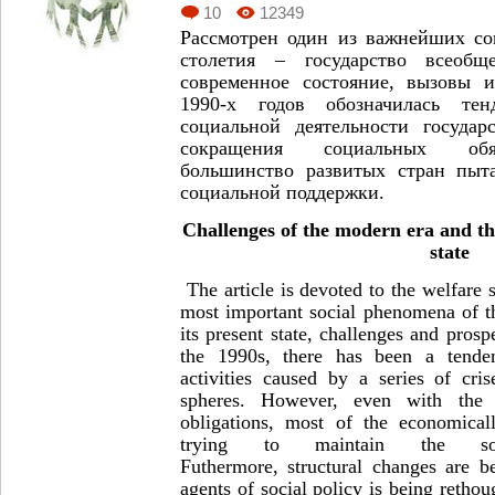
10
12349
Рассмотрен один из важнейших с
столетия – государство всеобще
современное состояние, вызовы и
1990-х годов обозначилась те
социальной деятельности госуда
сокращения социальных обяз
большинство развитых стран пыт
социальной поддержки.
Challenges of the modern era and th
state
The article is devoted to the welfare 
most important social phenomena of t
its present state, challenges and prosp
the 1990s, there has been a tendenc
activities caused by a series of cri
spheres. However, even with the r
obligations, most of the economical
trying to maintain the soc
Futhermore, structural changes are b
agents of social policy is being rethou