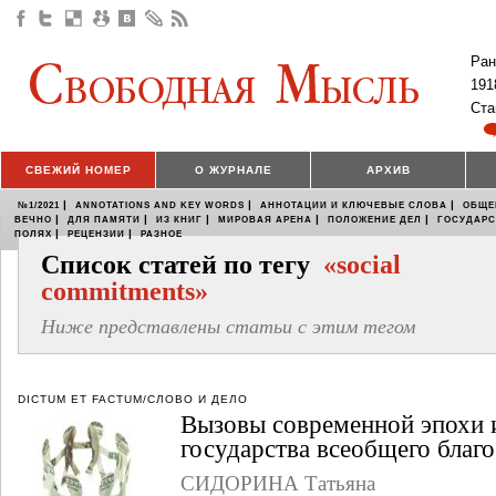
Ран
191
Ста
СВЕЖИЙ НОМЕР
О ЖУРНАЛЕ
АРХИВ
|
|
|
№1/2021
ANNOTATIONS AND KEY WORDS
АННОТАЦИИ И КЛЮЧЕВЫЕ СЛОВА
ОБЩЕ
|
|
|
|
|
ВЕЧНО
ДЛЯ ПАМЯТИ
ИЗ КНИГ
МИРОВАЯ АРЕНА
ПОЛОЖЕНИЕ ДЕЛ
ГОСУДАР
|
|
ПОЛЯХ
РЕЦЕНЗИИ
РАЗНОЕ
Список статей по тегу
«social
commitments»
Ниже представлены статьи с этим тегом
DICTUM ET FACTUM/СЛОВО И ДЕЛО
Вызовы современной эпохи 
государства всеобщего благ
СИДОРИНА Татьяна