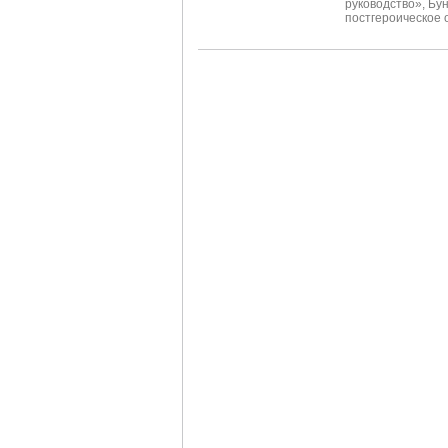
руководство»
,
Бу
постгероическое