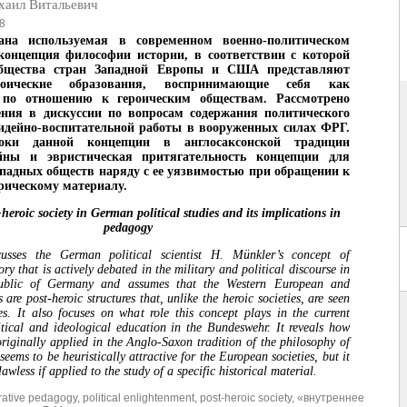
ил Витальевич
8
ана используемая в современном военно-политическом
концепция философии истории, в соответствии с которой
общества стран Западной Европы и США представляют
роические образования, воспринимающие себя как
 по отношению к героическим обществам. Рассмотрено
ения в дискуссии по вопросам содержания политического
идейно-воспитательной работы в вооруженных силах ФРГ.
оки данной концепции в англосаксонской традиции
ны и эвристическая притягательность концепции для
падных обществ наряду с ее уязвимостью при обращении к
рическому материалу.
heroic society in German political studies and its implications in
pedagogy
sses the German political scientist H. Münkler’s concept of
ory that is actively debated in the military and political discourse in
ublic of Germany and assumes that the Western European and
 are post-heroic structures that, unlike the heroic societies, are seen
es. It also focuses on what role this concept plays in the current
itical and ideological education in the Bundeswehr. It reveals how
originally applied in the Anglo-Saxon tradition of the philosophy of
seems to be heuristically attractive for the European societies, but it
lawless if applied to the study of a specific historical material.
ative pedagogy
,
political enlightenment
,
post-heroic society
,
«внутреннее