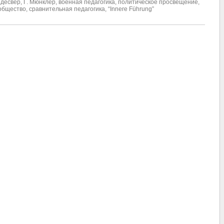
ндесвер
,
Г. Мюнклер
,
военная педагогика
,
политическое просвещение
,
 общество
,
сравнительная педагогика
,
“Innere Führung”