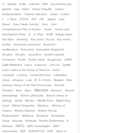
Iran
India
Internet
IT
Identity
Iran-Armenia gas
Iraq
Islam
pipeline
Islamic Republic
Islamic
Israel
fundamentalism
Islamist radicalism
Israelis
Japan
J.
J. Bush
JCPOA
JDP
JSC
Jean
Renoir
Jean-Claude Juncker
Jews
Joint
Comprehensive Plan of Actions
Jordan
Justice and
KGB
Development Party
K.
K. Marx
Kaluga region
Karl Marx
Kerensky
Key words: Russia
Key words:
conflict
Keynesian economics
Keywords:
neoliberalism
Komsomol
Konstantin Sergeevich
Aksakov
Kornilov.
Kryuchkov
Kurdish national
Kurds
movement
Kuriles island
Kyrgyzstan
LIBRE
Latin America
Lenin
Lebanon
Latvia
Left turn
Lenin's place in the history of Marxism
Lenin;
Liberalism
Leningrad
Leninism
Leonid Brezhnev
Libya
Lula
Maidan
Lithuania
M. A. Lifshitz
Mao
Zedong's theory of the New Democracy
Marshal
Marxism
Pilsudski
Marx
Marx;
Marxism”
Marxist
anthropology
Marxist philosophy
Marxist theory of
Mexico
Middle East
ideology
Media
Miguel Diaz-
Canel
Mikhail Gorbachev
Milyukov;
Ministry of
Finance
Modern Marxism
Modern Russia
Moldova
Modernization
Monarchy
Mondragon
Group
Moscow
Multitude
Muslim Brotherhood
N.
NATO
Bukharin
NBIC-technologies
NBIC-
технологии
NEP
NORDEFCO
NSR
Name of