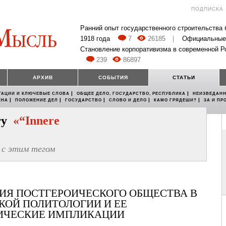
ПОДПИСКА
Ранний опыт государственного строительства
1918 года
7
26185
|
Официальные
Становление корпоративизма в современной Р
239
86897
АРХИВ
СОБЫТИЯ
СТАТЬИ
|
|
ТАЦИИ И КЛЮЧЕВЫЕ СЛОВА
ОБЩЕЕ ДЕЛО, ГОСУДАРСТВО, РЕСПУБЛИКА
НЕИЗВЕДАНН
|
|
|
|
|
ЕНА
ПОЛОЖЕНИЕ ДЕЛ
ГОСУДАРСТВО
СЛОВО И ДЕЛО
КАМО ГРЯДЕШИ?
ЗА И ПР
егу
«“Innere
с этим тегом
ИЯ ПОСТГЕРОИЧЕСКОГО ОБЩЕСТВА В
КОЙ ПОЛИТОЛОГИИ И ЕЕ
ИЧЕСКИЕ ИМПЛИКАЦИИ