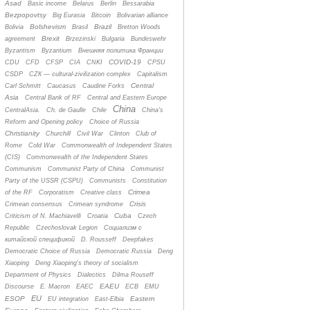
Asad
Basic income
Belarus
Berlin
Bessarabia
Bezpopovtsy
Big Eurasia
Bitcoin
Bolivarian alliance
Bolshevism
Brazil
Bolivia
Brasil
Bretton Woods
Brexit
agreement
Brzezinski
Bulgaria
Bundeswehr
Byzantism
Byzantium
Bнешняя политика Франции
COVID-19
CDU
CFD
CFSP
CIA
CNKI
CPSU
CSDP
CZК — cultural-zivilization complex
Capitalism
Central
Carl Schmitt
Caucasus
Caudine Forks
Asia
Central Bank of RF
Central and Eastern Europe
China
CentralAsia.
Ch. de Gaulle
Chile
China's
Reform and Opening policy
Choice of Russia
Christianity
Churchill
Civil War
Clinton
Club of
Rome
Cold War
Commonwealth of Independent States
(CIS)
Commonwealth of the Independent States
Communism
Communist Party of China
Communist
Party of the USSR (CSPU)
Communists
Constitution
Crimea
of the RF
Corporatism
Creative class
Crisis
Crimean consensus
Crimean syndrome
Cuba
Criticism of N. Machiavelli
Croatia
Czech
Republic
Czechoslovak Legion
Cоциализм с
китайской спецификой
D. Rousseff
Deepfakes
Democratic Choice of Russia
Democratic Russia
Deng
Xiaoping
Deng Xiaoping's theory of socialism
Department of Physics
Dialectics
Dilma Rouseff
EAEU
Discourse
E. Macron
EAEC
ECB
EMU
EU
ESOP
Eastern
EU integration
East-Elbia