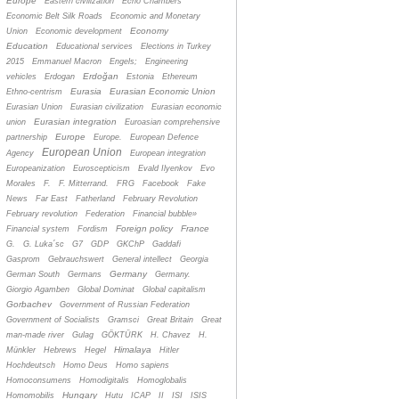
Europe
Eastern civilization
Echo Chambers
Economic Belt Silk Roads
Economic and Monetary
Economy
Union
Economic development
Education
Educational services
Elections in Turkey
2015
Emmanuel Macron
Engels;
Engineering
Erdoğan
vehicles
Erdogan
Estonia
Ethereum
Eurasia
Eurasian Economic Union
Ethno-centrism
Eurasian Union
Eurasian civilization
Eurasian economic
Eurasian integration
union
Euroasian comprehensive
Europe
partnership
Europe.
European Defence
European Union
Agency
European integration
Europeanization
Euroscepticism
Evald Ilyenkov
Evo
Morales
F.
F. Mitterrand.
FRG
Facebook
Fake
News
Far East
Fatherland
February Revolution
February revolution
Federation
Financial bubble»
Foreign policy
France
Financial system
Fordism
G.
G. Luka´sc
G7
GDP
GKChP
Gaddafi
Gasprom
Gebrauchswert
General intellect
Georgia
Germany
German South
Germans
Germany.
Giorgio Agamben
Global Dominat
Global capitalism
Gorbachev
Government of Russian Federation
Government of Socialists
Gramsci
Great Britain
Great
man-made river
Gulag
GÖKTÜRK
H. Chavez
H.
Himalaya
Münkler
Hebrews
Hegel
Hitler
Hochdeutsch
Homo Deus
Homo sapiens
Homoconsumens
Homodigitalis
Homoglobalis
Hungary
Homomobilis
Hutu
ICAP
II
ISI
ISIS