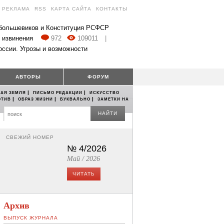
РЕКЛАМА
RSS
КАРТА САЙТА
КОНТАКТЫ
 большевиков и Конституция РСФСР
 извинения
972
109011
|
оссии. Угрозы и возможности
АВТОРЫ
ФОРУМ
|
|
АЯ ЗЕМЛЯ
ПИСЬМО РЕДАКЦИИ
ИСКУССТВО
|
|
|
ОТИВ
ОБРАЗ ЖИЗНИ
БУКВАЛЬНО
ЗАМЕТКИ НА
НАЙТИ
СВЕЖИЙ НОМЕР
№ 4/2026
Май / 2026
ЧИТАТЬ
Архив
ВЫПУСК ЖУРНАЛА