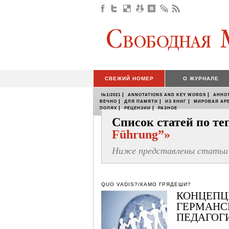
СВЕЖИЙ НОМЕР
О ЖУРНАЛЕ
|
|
№1/2021
ANNOTATIONS AND KEY WORDS
АННО
|
|
|
ВЕЧНО
ДЛЯ ПАМЯТИ
ИЗ КНИГ
МИРОВАЯ АР
|
|
ПОЛЯХ
РЕЦЕНЗИИ
РАЗНОЕ
Список статей по т
Führung”»
Ниже представлены статьи 
QUO VADIS?/КАМО ГРЯДЕШИ?
КОНЦЕПЦ
ГЕРМАНС
ПЕДАГОГ