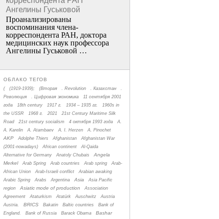
корреспондента РАН
Ангелины Гуськовой
Проанализированы
воспоминания члена­
корреспондента РАН, доктора
медицинских наук профессора
Ангелины Гуськовой …
ОБЛАКО ТЕГОВ
(
(1919-1939);
(Вторая
. Revolution
. Казахстан
.
Революция
. Цифровая экономика
11 сентября 2001
года
18th century
1917 г.
1934 – 1935 гг.
1960s in
the USSR
1968 г.
2021
21st Century Maritime Silk
Road
21st century socialism
4 октября 1993 года
A.
A. Karelin
A. Atambaev
A. I. Herzen
A. Pinochet
AKP
Adolphe Thiers
Afghanistan
Afghanistan War
(2001-nowadays)
African continent
Al-Qaida
Angela
Alternative for Germany
Anatoly Chubais
Merkel
Arab Spring
Arab countries
Arab spring
Arab-
African Union
Arab-Israeli conflict
Arabian awaking
Asia
Arabic Spring
Arabs
Argentina
Asia Pacific
Asiatic mode of production
region
Association
Agreement
Ataturkism
Atatürk
Auschwitz
Austria
BRICS
Austria.
Bakatin
Baltic countries
Bank of
Bashar
England.
Bank of Russia
Barack Obama