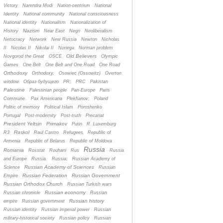
Victory
Narendra Modi
Nation-centrism
National
Identity
National community
National consciousness
National identity
Nationalism
Nationalization of
Nazism
History
Near East
Negri
Neoliberalism
Netocracy
Network
New Russia
Newton
Nicholas
II
Nicolas II
Nikolai II
Noriega
Norman problem
Old Believers
Novgorod the Great
OSCE
Olympic
Games
One Belt
One Belt and One Road
One Road
Orthodoxy
Orthodoxy.
Osowiec (Ossowitz)
Overton
window
Oбраз будущего
PR;
PRC
Pakistan
Palestine
Palestinian people
Pan-Europe
Paris
Commune.
Pax Americana
Plekhanov;
Poland
Politic of memory
Political Islam
Poroshenko
Portugal
Post-modernity
Post-truth
Precariat
President Yeltsin
Primakov
Putin
R. Luxemburg
Raskol
R3
Raul Castro
Refugees
Republic of
Armenia
Republic of Belarus
Republic of Moldova
Russia
Romania
Rosstat
Rouhani
Rus
Russia
and Europe
Russia.
Russia;
Russian Academy of
Russian Academy of Sciences
Science
Russian
Russian Federation
Russian Government
Empire
Russian Orthodox Church
Russian Turkish wars
Russian economy
Russian chronicle
Russian
Russian history
empire
Russian government
Russian identity
Russian imperial power
Russian
military-historical society
Russian policy
Russian