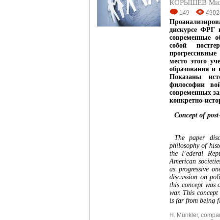
КОРЫШЕВ Миха
149
4902
Проанализиров
дискурсе ФРГ 
современные 
собой постге
прогрессивные
место этого уч
образования и 
Показаны ист
философии вой
современных за
конкретно-исто
Concept of post-
The paper discu
philosophy of hist
the Federal Rep
American societies
as progressive on
discussion on pol
this concept was 
war. This concept 
is far from being f
H. Münkler
,
compar