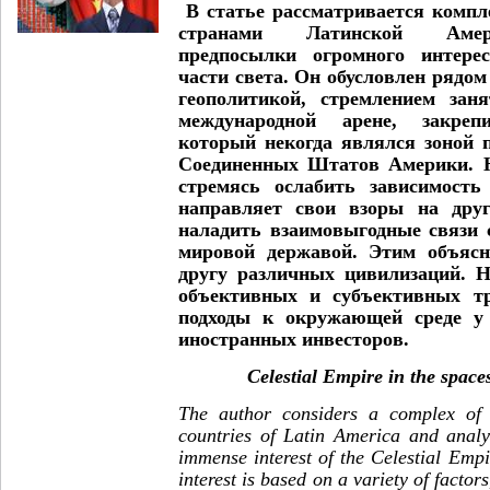
В статье рассматривается компл
странами Латинской Амер
предпосылки огромного интере
части света. Он обусловлен рядом
геополитикой, стремлением зан
международной арене, закреп
который некогда являлся зоной 
Соединенных Штатов Америки. 
стремясь ослабить зависимость 
направляет свои взоры на друг
наладить взаимовыгодные связи
мировой державой. Этим объясн
другу различных цивилизаций. 
объективных и субъективных тр
подходы к окружающей среде у 
иностранных инвесторов.
Celestial Empire in the space
The author considers a complex of C
countries of Latin America and analys
immense interest of the Celestial Empi
interest is based on a variety of factors,