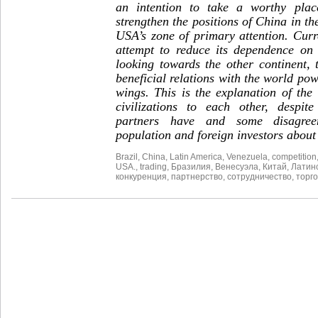
an intention to take a worthy pla
strengthen the positions of China in t
USA’s zone of primary attention. Curren
attempt to reduce its dependence on 
looking towards the other continent, 
beneficial relations with the world pow
wings. This is the explanation of the i
civilizations to each other, despite
partners have and some disagree
population and foreign investors about
Brazil
,
China
,
Latin America
,
Venezuela
,
competition
USA.
,
trading
,
Бразилия
,
Венесуэла
,
Китай
,
Латин
конкуренция
,
партнерство
,
сотрудничество
,
торг