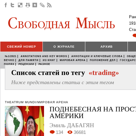
Ран
191
Ста
СВЕЖИЙ НОМЕР
О ЖУРНАЛЕ
АРХИВ
|
|
|
№1/2021
ANNOTATIONS AND KEY WORDS
АННОТАЦИИ И КЛЮЧЕВЫЕ СЛОВА
ОБЩЕ
|
|
|
|
|
ВЕЧНО
ДЛЯ ПАМЯТИ
ИЗ КНИГ
МИРОВАЯ АРЕНА
ПОЛОЖЕНИЕ ДЕЛ
ГОСУДАР
|
|
ПОЛЯХ
РЕЦЕНЗИИ
РАЗНОЕ
Список статей по тегу
«trading»
Ниже представлены статьи с этим тегом
THEATRUM MUNDI/МИРОВАЯ АРЕНА
ПОДНЕБЕСНАЯ НА ПРОС
АМЕРИКИ
Эмиль ДАБАГЯН
134
36681