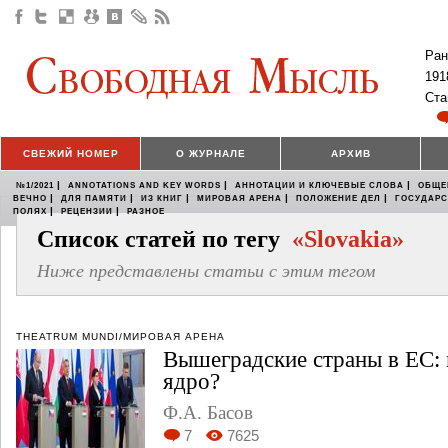
Ран
191
Ста
СВЕЖИЙ НОМЕР
О ЖУРНАЛЕ
АРХИВ
|
|
|
№1/2021
ANNOTATIONS AND KEY WORDS
АННОТАЦИИ И КЛЮЧЕВЫЕ СЛОВА
ОБЩЕ
|
|
|
|
|
ВЕЧНО
ДЛЯ ПАМЯТИ
ИЗ КНИГ
МИРОВАЯ АРЕНА
ПОЛОЖЕНИЕ ДЕЛ
ГОСУДАР
|
|
ПОЛЯХ
РЕЦЕНЗИИ
РАЗНОЕ
Список статей по тегу
«Slovakia»
Ниже представлены статьи с этим тегом
THEATRUM MUNDI/МИРОВАЯ АРЕНА
Вышеградские страны в ЕС: 
ядро?
Ф.А. Басов
7
7625