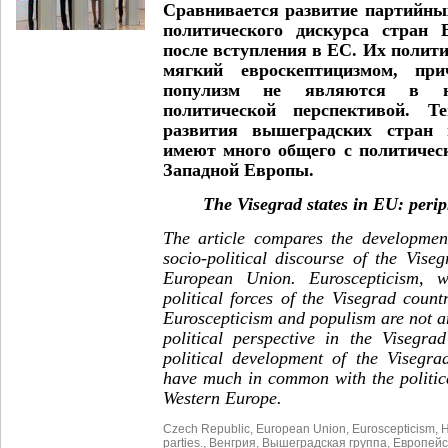
Сравнивается развитие партийны
политического дискурса стран 
после вступления в ЕС. Их полит
мягкий евроскептицизмом, при
популизм не являются в ни
политической перспективой. Те
развития вышеградских стран п
имеют много общего с политичес
Западной Европы.
The Visegrad states in EU: peri
The article compares the developmen
socio-political discourse of the Viseg
European Union. Euroscepticism, w
political forces of the Visegrad countr
Euroscepticism and populism are not an
political perspective in the Visegra
political development of the Visegra
have much in common with the politica
Western Europe.
Czech Republic
,
European Union
,
Euroscepticism
,
H
parties.
,
Венгрия
,
Вышеградская группа
,
Европейс