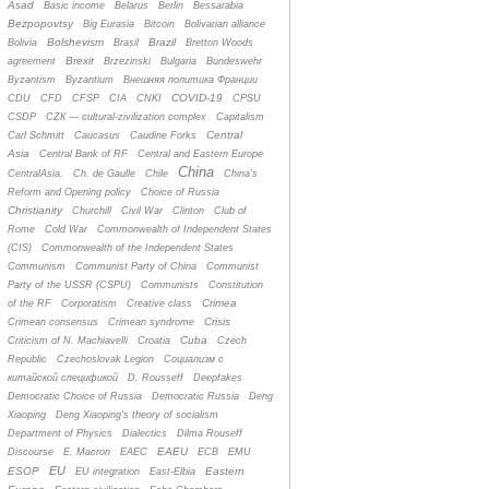
Asad
Basic income
Belarus
Berlin
Bessarabia
Bezpopovtsy
Big Eurasia
Bitcoin
Bolivarian alliance
Bolshevism
Brazil
Bolivia
Brasil
Bretton Woods
Brexit
agreement
Brzezinski
Bulgaria
Bundeswehr
Byzantism
Byzantium
Bнешняя политика Франции
COVID-19
CDU
CFD
CFSP
CIA
CNKI
CPSU
CSDP
CZК — cultural-zivilization complex
Capitalism
Central
Carl Schmitt
Caucasus
Caudine Forks
Asia
Central Bank of RF
Central and Eastern Europe
China
CentralAsia.
Ch. de Gaulle
Chile
China's
Reform and Opening policy
Choice of Russia
Christianity
Churchill
Civil War
Clinton
Club of
Rome
Cold War
Commonwealth of Independent States
(CIS)
Commonwealth of the Independent States
Communism
Communist Party of China
Communist
Party of the USSR (CSPU)
Communists
Constitution
Crimea
of the RF
Corporatism
Creative class
Crisis
Crimean consensus
Crimean syndrome
Cuba
Criticism of N. Machiavelli
Croatia
Czech
Republic
Czechoslovak Legion
Cоциализм с
китайской спецификой
D. Rousseff
Deepfakes
Democratic Choice of Russia
Democratic Russia
Deng
Xiaoping
Deng Xiaoping's theory of socialism
Department of Physics
Dialectics
Dilma Rouseff
EAEU
Discourse
E. Macron
EAEC
ECB
EMU
EU
ESOP
Eastern
EU integration
East-Elbia