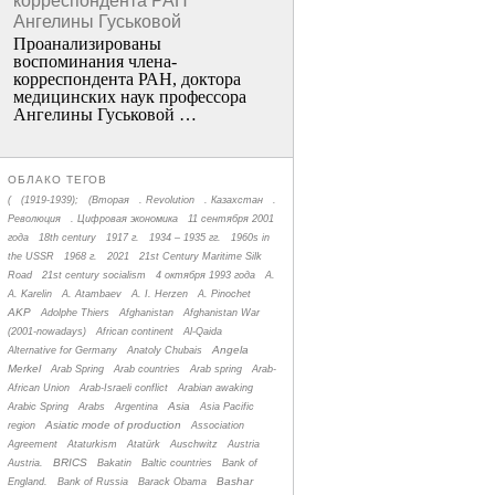
корреспондента РАН
Ангелины Гуськовой
Проанализированы
воспоминания члена­
корреспондента РАН, доктора
медицинских наук профессора
Ангелины Гуськовой …
ОБЛАКО ТЕГОВ
(
(1919-1939);
(Вторая
. Revolution
. Казахстан
.
Революция
. Цифровая экономика
11 сентября 2001
года
18th century
1917 г.
1934 – 1935 гг.
1960s in
the USSR
1968 г.
2021
21st Century Maritime Silk
Road
21st century socialism
4 октября 1993 года
A.
A. Karelin
A. Atambaev
A. I. Herzen
A. Pinochet
AKP
Adolphe Thiers
Afghanistan
Afghanistan War
(2001-nowadays)
African continent
Al-Qaida
Angela
Alternative for Germany
Anatoly Chubais
Merkel
Arab Spring
Arab countries
Arab spring
Arab-
African Union
Arab-Israeli conflict
Arabian awaking
Asia
Arabic Spring
Arabs
Argentina
Asia Pacific
Asiatic mode of production
region
Association
Agreement
Ataturkism
Atatürk
Auschwitz
Austria
BRICS
Austria.
Bakatin
Baltic countries
Bank of
Bashar
England.
Bank of Russia
Barack Obama