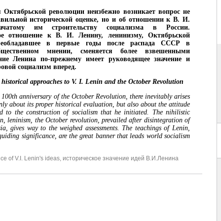
я Октябрьской революции неизбежно возникает вопрос не
авильной исторической оценке, но и об отношении к В. И.
чатому им строительству социализма в России.
ое отношение к В. И. Ленину, ленинизму, Октябрьской
реобладавшее в первые годы после распада СССР в
бщественном мнении, сменяется более взвешенными
ние Ленина по-прежнему имеет руководящее значение и
овой социализм вперед.
 historical approaches to V. I. Lenin and the October Revolution
 100th anniversary of the October Revolution, there inevitably arises
nly about its proper historical evaluation, but also about the attitude
d to the construction of socialism that he initiated. The nihilistic
in, leninism, the October revolution, prevailed after disintegration of
a, gives way to the weighed assessments. The teachings of Lenin,
 guiding significance, are the great banner that leads world socialism
nce of V.I. Lenin's ideas
,
историческое значение идей В.И.Ленина