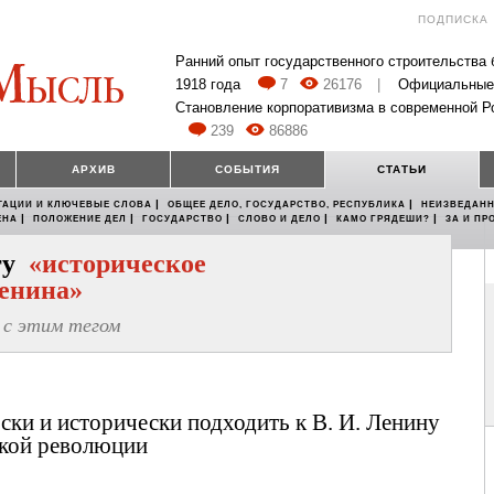
ПОДПИСКА
Ранний опыт государственного строительства
1918 года
7
26176
|
Официальные
Становление корпоративизма в современной Р
239
86886
АРХИВ
СОБЫТИЯ
СТАТЬИ
|
|
ТАЦИИ И КЛЮЧЕВЫЕ СЛОВА
ОБЩЕЕ ДЕЛО, ГОСУДАРСТВО, РЕСПУБЛИКА
НЕИЗВЕДАНН
|
|
|
|
|
ЕНА
ПОЛОЖЕНИЕ ДЕЛ
ГОСУДАРСТВО
СЛОВО И ДЕЛО
КАМО ГРЯДЕШИ?
ЗА И ПР
егу
«историческое
Ленина»
с этим тегом
ски и исторически подходить к В. И. Ленину
ской революции