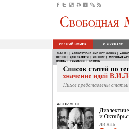
СВЕЖИЙ НОМЕР
О ЖУРНАЛЕ
|
|
№1/2021
ANNOTATIONS AND KEY WORDS
АННО
|
|
|
ВЕЧНО
ДЛЯ ПАМЯТИ
ИЗ КНИГ
МИРОВАЯ АР
|
|
ПОЛЯХ
РЕЦЕНЗИИ
РАЗНОЕ
Список статей по т
значение идей В.И.
Ниже представлены статьи 
ДЛЯ ПАМЯТИ
Диалектиче
и Октябрь
ЛИ ЯНЬ