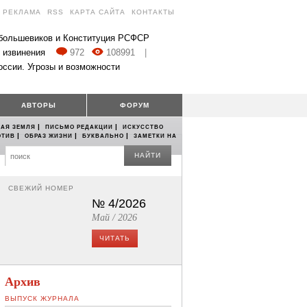
РЕКЛАМА
RSS
КАРТА САЙТА
КОНТАКТЫ
 большевиков и Конституция РСФСР
 извинения
972
108991
|
оссии. Угрозы и возможности
АВТОРЫ
ФОРУМ
|
|
АЯ ЗЕМЛЯ
ПИСЬМО РЕДАКЦИИ
ИСКУССТВО
|
|
|
ОТИВ
ОБРАЗ ЖИЗНИ
БУКВАЛЬНО
ЗАМЕТКИ НА
НАЙТИ
СВЕЖИЙ НОМЕР
№ 4/2026
Май / 2026
ЧИТАТЬ
Архив
ВЫПУСК ЖУРНАЛА