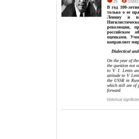
25
10882
В год 100-лети
только о ее пр
Ленину и на
Нигилистическ
революции, п
российском о
оценками. Уче
направляет мир
Dialectical and
On the year of the
the question not o
to V. I. Lenin an
attitude to V. Len
the USSR in Russi
which still are of
forward.
historical significa