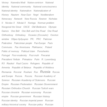
Victory
Narendra Modi
Nation-centrism
National
Identity
National community
National consciousness
National identity
Nationalism
Nationalization of
Nazism
History
Near East
Negri
Neoliberalism
Netocracy
Network
New Russia
Newton
Nicholas
II
Nicolas II
Nikolai II
Noriega
Norman problem
Old Believers
Novgorod the Great
OSCE
Olympic
Games
One Belt
One Belt and One Road
One Road
Orthodoxy
Orthodoxy.
Osowiec (Ossowitz)
Overton
window
Oбраз будущего
PR;
PRC
Pakistan
Palestine
Palestinian people
Pan-Europe
Paris
Commune.
Pax Americana
Plekhanov;
Poland
Politic of memory
Political Islam
Poroshenko
Portugal
Post-modernity
Post-truth
Precariat
President Yeltsin
Primakov
Putin
R. Luxemburg
Raskol
R3
Raul Castro
Refugees
Republic of
Armenia
Republic of Belarus
Republic of Moldova
Russia
Romania
Rosstat
Rouhani
Rus
Russia
and Europe
Russia.
Russia;
Russian Academy of
Russian Academy of Sciences
Science
Russian
Russian Federation
Russian Government
Empire
Russian Orthodox Church
Russian Turkish wars
Russian economy
Russian chronicle
Russian
Russian history
empire
Russian government
Russian identity
Russian imperial power
Russian
military-historical society
Russian policy
Russian