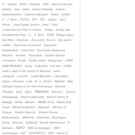
Iran
India
Internet
IT
Identity
Iran-Armenia gas
Iraq
Islam
pipeline
Islamic Republic
Islamic
Israel
fundamentalism
Islamist radicalism
Israelis
Japan
J.
J. Bush
JCPOA
JDP
JSC
Jean
Renoir
Jean-Claude Juncker
Jews
Joint
Comprehensive Plan of Actions
Jordan
Justice and
KGB
Development Party
K.
K. Marx
Kaluga region
Karl Marx
Kerensky
Key words: Russia
Key words:
conflict
Keynesian economics
Keywords:
neoliberalism
Komsomol
Konstantin Sergeevich
Aksakov
Kornilov.
Kryuchkov
Kurdish national
Kurds
movement
Kuriles island
Kyrgyzstan
LIBRE
Latin America
Lenin
Lebanon
Latvia
Left turn
Lenin's place in the history of Marxism
Lenin;
Liberalism
Leningrad
Leninism
Leonid Brezhnev
Libya
Lula
Maidan
Lithuania
M. A. Lifshitz
Mao
Zedong's theory of the New Democracy
Marshal
Marxism
Pilsudski
Marx
Marx;
Marxism”
Marxist
anthropology
Marxist philosophy
Marxist theory of
Mexico
Middle East
ideology
Media
Miguel Diaz-
Canel
Mikhail Gorbachev
Milyukov;
Ministry of
Finance
Modern Marxism
Modern Russia
Moldova
Modernization
Monarchy
Mondragon
Group
Moscow
Multitude
Muslim Brotherhood
N.
NATO
Bukharin
NBIC-technologies
NBIC-
технологии
NEP
NORDEFCO
NSR
Name of