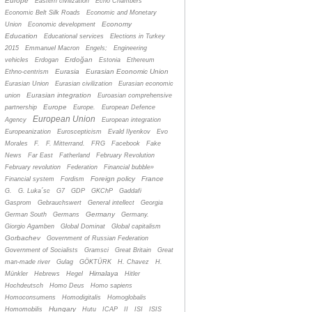
Europe
Eastern civilization
Echo Chambers
Economic Belt Silk Roads
Economic and Monetary
Economy
Union
Economic development
Education
Educational services
Elections in Turkey
2015
Emmanuel Macron
Engels;
Engineering
Erdoğan
vehicles
Erdogan
Estonia
Ethereum
Eurasia
Eurasian Economic Union
Ethno-centrism
Eurasian Union
Eurasian civilization
Eurasian economic
Eurasian integration
union
Euroasian comprehensive
Europe
partnership
Europe.
European Defence
European Union
Agency
European integration
Europeanization
Euroscepticism
Evald Ilyenkov
Evo
Morales
F.
F. Mitterrand.
FRG
Facebook
Fake
News
Far East
Fatherland
February Revolution
February revolution
Federation
Financial bubble»
Foreign policy
France
Financial system
Fordism
G.
G. Luka´sc
G7
GDP
GKChP
Gaddafi
Gasprom
Gebrauchswert
General intellect
Georgia
Germany
German South
Germans
Germany.
Giorgio Agamben
Global Dominat
Global capitalism
Gorbachev
Government of Russian Federation
Government of Socialists
Gramsci
Great Britain
Great
man-made river
Gulag
GÖKTÜRK
H. Chavez
H.
Himalaya
Münkler
Hebrews
Hegel
Hitler
Hochdeutsch
Homo Deus
Homo sapiens
Homoconsumens
Homodigitalis
Homoglobalis
Hungary
Homomobilis
Hutu
ICAP
II
ISI
ISIS