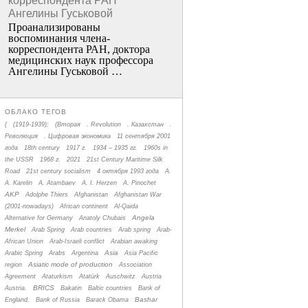
корреспондента РАН
Ангелины Гуськовой
Проанализированы
воспоминания члена­
корреспондента РАН, доктора
медицинских наук профессора
Ангелины Гуськовой …
ОБЛАКО ТЕГОВ
(
(1919-1939);
(Вторая
. Revolution
. Казахстан
.
Революция
. Цифровая экономика
11 сентября 2001
года
18th century
1917 г.
1934 – 1935 гг.
1960s in
the USSR
1968 г.
2021
21st Century Maritime Silk
Road
21st century socialism
4 октября 1993 года
A.
A. Karelin
A. Atambaev
A. I. Herzen
A. Pinochet
AKP
Adolphe Thiers
Afghanistan
Afghanistan War
(2001-nowadays)
African continent
Al-Qaida
Angela
Alternative for Germany
Anatoly Chubais
Merkel
Arab Spring
Arab countries
Arab spring
Arab-
African Union
Arab-Israeli conflict
Arabian awaking
Asia
Arabic Spring
Arabs
Argentina
Asia Pacific
Asiatic mode of production
region
Association
Agreement
Ataturkism
Atatürk
Auschwitz
Austria
BRICS
Austria.
Bakatin
Baltic countries
Bank of
Bashar
England.
Bank of Russia
Barack Obama