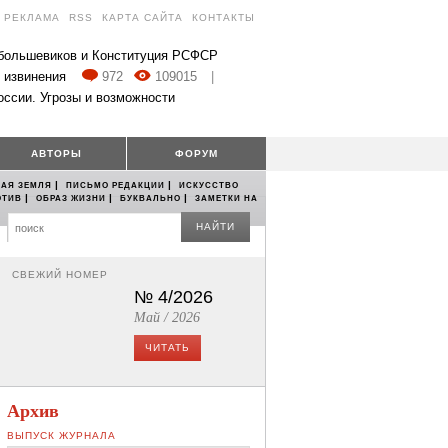
РЕКЛАМА
RSS
КАРТА САЙТА
КОНТАКТЫ
 большевиков и Конституция РСФСР
 извинения
972
109015
|
оссии. Угрозы и возможности
АВТОРЫ
ФОРУМ
|
|
АЯ ЗЕМЛЯ
ПИСЬМО РЕДАКЦИИ
ИСКУССТВО
|
|
|
ОТИВ
ОБРАЗ ЖИЗНИ
БУКВАЛЬНО
ЗАМЕТКИ НА
НАЙТИ
СВЕЖИЙ НОМЕР
№ 4/2026
Май / 2026
ЧИТАТЬ
Архив
ВЫПУСК ЖУРНАЛА