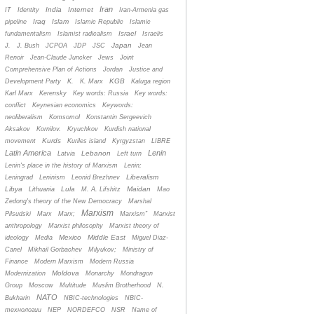
Iran
India
Internet
IT
Identity
Iran-Armenia gas
Iraq
Islam
pipeline
Islamic Republic
Islamic
Israel
fundamentalism
Islamist radicalism
Israelis
Japan
J.
J. Bush
JCPOA
JDP
JSC
Jean
Renoir
Jean-Claude Juncker
Jews
Joint
Comprehensive Plan of Actions
Jordan
Justice and
KGB
Development Party
K.
K. Marx
Kaluga region
Karl Marx
Kerensky
Key words: Russia
Key words:
conflict
Keynesian economics
Keywords:
neoliberalism
Komsomol
Konstantin Sergeevich
Aksakov
Kornilov.
Kryuchkov
Kurdish national
Kurds
movement
Kuriles island
Kyrgyzstan
LIBRE
Latin America
Lenin
Lebanon
Latvia
Left turn
Lenin's place in the history of Marxism
Lenin;
Liberalism
Leningrad
Leninism
Leonid Brezhnev
Libya
Lula
Maidan
Lithuania
M. A. Lifshitz
Mao
Zedong's theory of the New Democracy
Marshal
Marxism
Pilsudski
Marx
Marx;
Marxism”
Marxist
anthropology
Marxist philosophy
Marxist theory of
Mexico
Middle East
ideology
Media
Miguel Diaz-
Canel
Mikhail Gorbachev
Milyukov;
Ministry of
Finance
Modern Marxism
Modern Russia
Moldova
Modernization
Monarchy
Mondragon
Group
Moscow
Multitude
Muslim Brotherhood
N.
NATO
Bukharin
NBIC-technologies
NBIC-
технологии
NEP
NORDEFCO
NSR
Name of