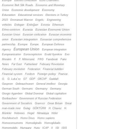
Europe
Eastern civilization
Echo Chambers
Economic Belt Silk Roads
Economic and Monetary
Economy
Union
Economic development
Education
Educational services
Elections in Turkey
2015
Emmanuel Macron
Engels;
Engineering
Erdoğan
vehicles
Erdogan
Estonia
Ethereum
Eurasia
Eurasian Economic Union
Ethno-centrism
Eurasian Union
Eurasian civilization
Eurasian economic
Eurasian integration
union
Euroasian comprehensive
Europe
partnership
Europe.
European Defence
European Union
Agency
European integration
Europeanization
Euroscepticism
Evald Ilyenkov
Evo
Morales
F.
F. Mitterrand.
FRG
Facebook
Fake
News
Far East
Fatherland
February Revolution
February revolution
Federation
Financial bubble»
Foreign policy
France
Financial system
Fordism
G.
G. Luka´sc
G7
GDP
GKChP
Gaddafi
Gasprom
Gebrauchswert
General intellect
Georgia
Germany
German South
Germans
Germany.
Giorgio Agamben
Global Dominat
Global capitalism
Gorbachev
Government of Russian Federation
Government of Socialists
Gramsci
Great Britain
Great
man-made river
Gulag
GÖKTÜRK
H. Chavez
H.
Himalaya
Münkler
Hebrews
Hegel
Hitler
Hochdeutsch
Homo Deus
Homo sapiens
Homoconsumens
Homodigitalis
Homoglobalis
Hungary
Homomobilis
Hutu
ICAP
II
ISI
ISIS