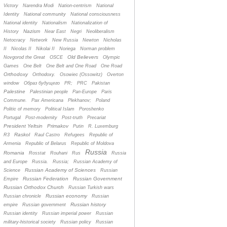
Victory
Narendra Modi
Nation-centrism
National
Identity
National community
National consciousness
National identity
Nationalism
Nationalization of
Nazism
History
Near East
Negri
Neoliberalism
Netocracy
Network
New Russia
Newton
Nicholas
II
Nicolas II
Nikolai II
Noriega
Norman problem
Old Believers
Novgorod the Great
OSCE
Olympic
Games
One Belt
One Belt and One Road
One Road
Orthodoxy
Orthodoxy.
Osowiec (Ossowitz)
Overton
window
Oбраз будущего
PR;
PRC
Pakistan
Palestine
Palestinian people
Pan-Europe
Paris
Commune.
Pax Americana
Plekhanov;
Poland
Politic of memory
Political Islam
Poroshenko
Portugal
Post-modernity
Post-truth
Precariat
President Yeltsin
Primakov
Putin
R. Luxemburg
Raskol
R3
Raul Castro
Refugees
Republic of
Armenia
Republic of Belarus
Republic of Moldova
Russia
Romania
Rosstat
Rouhani
Rus
Russia
and Europe
Russia.
Russia;
Russian Academy of
Russian Academy of Sciences
Science
Russian
Russian Federation
Russian Government
Empire
Russian Orthodox Church
Russian Turkish wars
Russian economy
Russian chronicle
Russian
Russian history
empire
Russian government
Russian identity
Russian imperial power
Russian
military-historical society
Russian policy
Russian