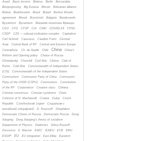
Asad
Basic income
Belarus
Berlin
Bessarabia
Bezpopovtsy
Big Eurasia
Bitcoin
Bolivarian alliance
Bolshevism
Brazil
Bolivia
Brasil
Bretton Woods
Brexit
agreement
Brzezinski
Bulgaria
Bundeswehr
Byzantism
Byzantium
Bнешняя политика Франции
COVID-19
CDU
CFD
CFSP
CIA
CNKI
CPSU
CSDP
CZК — cultural-zivilization complex
Capitalism
Central
Carl Schmitt
Caucasus
Caudine Forks
Asia
Central Bank of RF
Central and Eastern Europe
China
CentralAsia.
Ch. de Gaulle
Chile
China's
Reform and Opening policy
Choice of Russia
Christianity
Churchill
Civil War
Clinton
Club of
Rome
Cold War
Commonwealth of Independent States
(CIS)
Commonwealth of the Independent States
Communism
Communist Party of China
Communist
Party of the USSR (CSPU)
Communists
Constitution
Crimea
of the RF
Corporatism
Creative class
Crisis
Crimean consensus
Crimean syndrome
Cuba
Criticism of N. Machiavelli
Croatia
Czech
Republic
Czechoslovak Legion
Cоциализм с
китайской спецификой
D. Rousseff
Deepfakes
Democratic Choice of Russia
Democratic Russia
Deng
Xiaoping
Deng Xiaoping's theory of socialism
Department of Physics
Dialectics
Dilma Rouseff
EAEU
Discourse
E. Macron
EAEC
ECB
EMU
EU
ESOP
Eastern
EU integration
East-Elbia