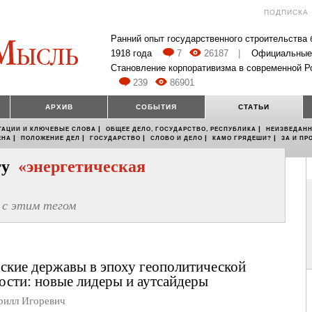
ПОДПИСКА
Ранний опыт государственного строительства
1918 года
7
26187
|
Официальные
Становление корпоративизма в современной Р
239
86901
АРХИВ
СОБЫТИЯ
СТАТЬИ
|
|
ТАЦИИ И КЛЮЧЕВЫЕ СЛОВА
ОБЩЕЕ ДЕЛО, ГОСУДАРСТВО, РЕСПУБЛИКА
НЕИЗВЕДАНН
|
|
|
|
|
ЕНА
ПОЛОЖЕНИЕ ДЕЛ
ГОСУДАРСТВО
СЛОВО И ДЕЛО
КАМО ГРЯДЕШИ?
ЗА И ПР
егу
«энергетическая
с этим тегом
ские державы в эпоху геополитической
ости: новые лидеры и аутсайдеры
лл Игоревич