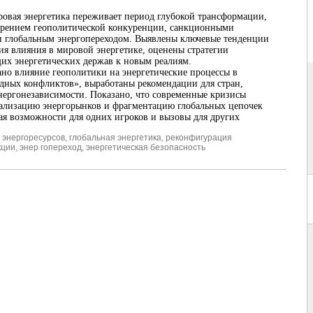
овая энергетика переживает период глубокой трансформации,
трением геополитической конкуренции, санкционными
и глобальным энергопереходом. Выявлены ключевые тенденции
ия влияния в мировой энергетике, оценены стратегии
их энергетических держав к новым реалиям.
но влияние геополитики на энергетические процессы в
дных конфликтов», выработаны рекомендации для стран,
нергонезависимости. Показано, что современные кризисы
ализацию энергорынков и фрагментацию глобальных цепочек
вая возможности для одних игроков и вызовы для других
 энергоресурсов
,
глобальная энергетика
,
реконфигурация
кции
,
энер гопереход
,
энергетическая безопасность