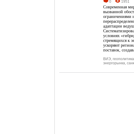
0
1951
Современная мир
вызванной обос
ограничениями 
перераспределен
адаптации ведущ
Систематизирова
условиях «гибри
стремящихся к э
ускоряют регион
поставок, созда
ВИЭ
,
геополитика
энергорынка
,
сан