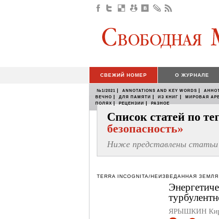
СВЕЖИЙ НОМЕР
О ЖУРНАЛЕ
|
|
№1/2021
ANNOTATIONS AND KEY WORDS
АННО
|
|
|
ВЕЧНО
ДЛЯ ПАМЯТИ
ИЗ КНИГ
МИРОВАЯ АР
|
|
ПОЛЯХ
РЕЦЕНЗИИ
РАЗНОЕ
Список статей по т
безопасность»
Ниже представлены статьи 
TERRA INCOGNITA/НЕИЗВЕДАННАЯ ЗЕМЛЯ
Энергетиче
турбулентн
ЯРЫШКИН Кири