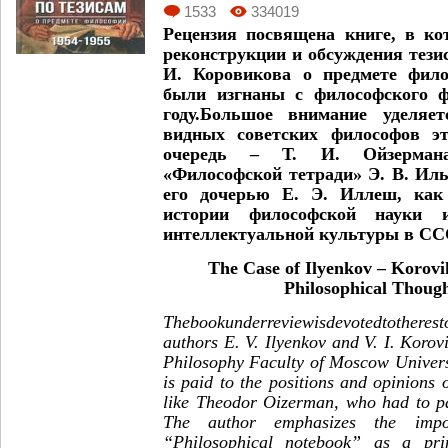
1533
334019
Рецензия посвящена книге, в ко
реконструкции и обсуждения тезис
И. Коровикова о предмете фило
были изгнаны с философского 
году.Большое внимание уделяе
видных советских философов эт
очередь – Т. И. Ойзермана
«Философской тетради» Э. В. Ил
его дочерью Е. Э. Иллеш, как
истории философской науки и
интеллектуальной культуры в ССС
The Case of Ilyenkov – Korovi
Philosophical Thoug
The
book
under
review
is
devoted
to
the
rest
authors E. V. Ilyenkov and V. I.
Korov
Philosophy Faculty of Moscow Universi
is paid to the positions and opinions 
like Theodor Oizerman, who had to par
The author emphasizes the impo
“Philosophical notebook” as a pri