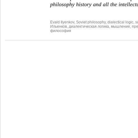
philosophy history and all the intellect
Evald Ilyenkov
,
Soviet philosophy
,
dialectical logic
,
s
Ильенков
,
диалектическая логика
,
мышление
,
пр
философия