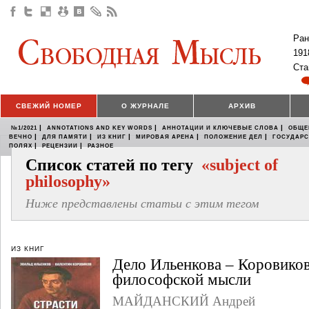
Ран
191
Ста
СВЕЖИЙ НОМЕР
О ЖУРНАЛЕ
АРХИВ
|
|
|
№1/2021
ANNOTATIONS AND KEY WORDS
АННОТАЦИИ И КЛЮЧЕВЫЕ СЛОВА
ОБЩЕ
|
|
|
|
|
ВЕЧНО
ДЛЯ ПАМЯТИ
ИЗ КНИГ
МИРОВАЯ АРЕНА
ПОЛОЖЕНИЕ ДЕЛ
ГОСУДАР
|
|
ПОЛЯХ
РЕЦЕНЗИИ
РАЗНОЕ
Список статей по тегу
«subject of
philosophy»
Ниже представлены статьи с этим тегом
ИЗ КНИГ
Дело Ильенкова – Коровиков
философской мысли
МАЙДАНСКИЙ Андрей