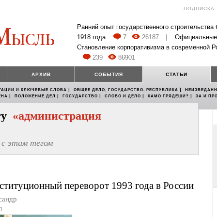
ПОДПИСКА
Ранний опыт государственного строительства
1918 года
7
26187
|
Официальные
Становление корпоративизма в современной Р
239
86901
АРХИВ
СОБЫТИЯ
СТАТЬИ
|
|
ТАЦИИ И КЛЮЧЕВЫЕ СЛОВА
ОБЩЕЕ ДЕЛО, ГОСУДАРСТВО, РЕСПУБЛИКА
НЕИЗВЕДАНН
|
|
|
|
|
ЕНА
ПОЛОЖЕНИЕ ДЕЛ
ГОСУДАРСТВО
СЛОВО И ДЕЛО
КАМО ГРЯДЕШИ?
ЗА И ПР
егу
«администрация
с этим тегом
титуционный переворот 1993 года в России
сандр
1