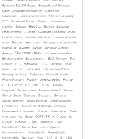
Europe
Eastern civilization
Echo Chambers
Economic Belt Silk Roads
Economic and Monetary
Economy
Union
Economic development
Education
Educational services
Elections in Turkey
2015
Emmanuel Macron
Engels;
Engineering
Erdoğan
vehicles
Erdogan
Estonia
Ethereum
Eurasia
Eurasian Economic Union
Ethno-centrism
Eurasian Union
Eurasian civilization
Eurasian economic
Eurasian integration
union
Euroasian comprehensive
Europe
partnership
Europe.
European Defence
European Union
Agency
European integration
Europeanization
Euroscepticism
Evald Ilyenkov
Evo
Morales
F.
F. Mitterrand.
FRG
Facebook
Fake
News
Far East
Fatherland
February Revolution
February revolution
Federation
Financial bubble»
Foreign policy
France
Financial system
Fordism
G.
G. Luka´sc
G7
GDP
GKChP
Gaddafi
Gasprom
Gebrauchswert
General intellect
Georgia
Germany
German South
Germans
Germany.
Giorgio Agamben
Global Dominat
Global capitalism
Gorbachev
Government of Russian Federation
Government of Socialists
Gramsci
Great Britain
Great
man-made river
Gulag
GÖKTÜRK
H. Chavez
H.
Himalaya
Münkler
Hebrews
Hegel
Hitler
Hochdeutsch
Homo Deus
Homo sapiens
Homoconsumens
Homodigitalis
Homoglobalis
Hungary
Homomobilis
Hutu
ICAP
II
ISI
ISIS