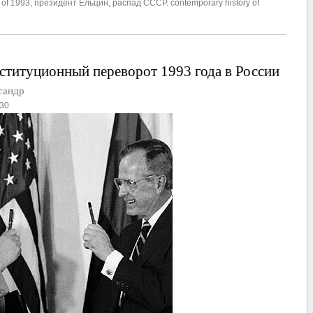
 of 1993
,
президент Ельцин
,
распад СССР. contemporary history of
титуционный переворот 1993 года в России
сандр
30