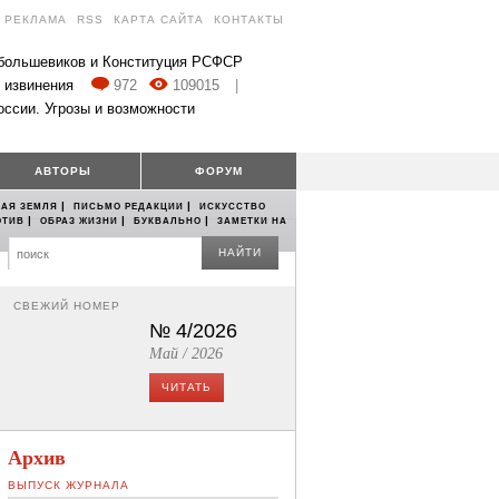
РЕКЛАМА
RSS
КАРТА САЙТА
КОНТАКТЫ
 большевиков и Конституция РСФСР
 извинения
972
109015
|
оссии. Угрозы и возможности
АВТОРЫ
ФОРУМ
|
|
АЯ ЗЕМЛЯ
ПИСЬМО РЕДАКЦИИ
ИСКУССТВО
|
|
|
ОТИВ
ОБРАЗ ЖИЗНИ
БУКВАЛЬНО
ЗАМЕТКИ НА
НАЙТИ
СВЕЖИЙ НОМЕР
№ 4/2026
Май / 2026
ЧИТАТЬ
Архив
ВЫПУСК ЖУРНАЛА