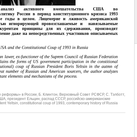
 анализ активного вмешательства США во
литику России в период конституционного кризиса 1993
-е годы в целом. Лицемерие и лживость американской
стью игнорирующей провозглашаемые и навязываемые
курентам принципы для их сдерживания, производят
ление даже на непосредственных участников описываемых
USA and the Constitutional Coup of 1993 in Russia
n lawer, ex-functioner of the Suprem Council of Russian Federation
ins the forms of US government participation in the constitional
tutional) coup of Russian President Boris Yeltsin in the autmn of
eat number of Russian and American sourcers, the author analyzes
rtant elements and mechanisms of the process.
е реформы» в России
,
Б. Клинтон
,
Верховный Совет РСФСР
,
С. Тэлботт
,
США
,
президент Ельцин
,
распад СССР
,
российско-американские
dent Yeltsin
,
constitutional coup of 1993
,
contemporary history of Russia