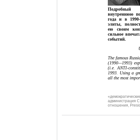
Подробный
внутреннюю по
года и в 1990
элиты, полно
ею своим кон
сильное впечат
событий.
The famous Russia
(1990—1993) expla
(i.e. ANTI-consti
1993. Using a gr
all the most impo
«демократически
администрация 
отношения
,
Presi