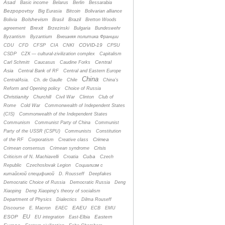
Asad
Basic income
Belarus
Berlin
Bessarabia
Bezpopovtsy
Big Eurasia
Bitcoin
Bolivarian alliance
Bolshevism
Brazil
Bolivia
Brasil
Bretton Woods
Brexit
agreement
Brzezinski
Bulgaria
Bundeswehr
Byzantism
Byzantium
Bнешняя политика Франции
COVID-19
CDU
CFD
CFSP
CIA
CNKI
CPSU
CSDP
CZК — cultural-zivilization complex
Capitalism
Central
Carl Schmitt
Caucasus
Caudine Forks
Asia
Central Bank of RF
Central and Eastern Europe
China
CentralAsia.
Ch. de Gaulle
Chile
China's
Reform and Opening policy
Choice of Russia
Christianity
Churchill
Civil War
Clinton
Club of
Rome
Cold War
Commonwealth of Independent States
(CIS)
Commonwealth of the Independent States
Communism
Communist Party of China
Communist
Party of the USSR (CSPU)
Communists
Constitution
Crimea
of the RF
Corporatism
Creative class
Crisis
Crimean consensus
Crimean syndrome
Cuba
Criticism of N. Machiavelli
Croatia
Czech
Republic
Czechoslovak Legion
Cоциализм с
китайской спецификой
D. Rousseff
Deepfakes
Democratic Choice of Russia
Democratic Russia
Deng
Xiaoping
Deng Xiaoping's theory of socialism
Department of Physics
Dialectics
Dilma Rouseff
EAEU
Discourse
E. Macron
EAEC
ECB
EMU
EU
ESOP
Eastern
EU integration
East-Elbia