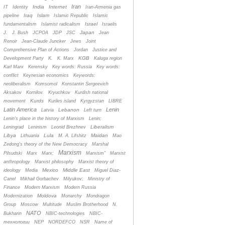
Iran
India
Internet
IT
Identity
Iran-Armenia gas
Iraq
Islam
pipeline
Islamic Republic
Islamic
Israel
fundamentalism
Islamist radicalism
Israelis
Japan
J.
J. Bush
JCPOA
JDP
JSC
Jean
Renoir
Jean-Claude Juncker
Jews
Joint
Comprehensive Plan of Actions
Jordan
Justice and
KGB
Development Party
K.
K. Marx
Kaluga region
Karl Marx
Kerensky
Key words: Russia
Key words:
conflict
Keynesian economics
Keywords:
neoliberalism
Komsomol
Konstantin Sergeevich
Aksakov
Kornilov.
Kryuchkov
Kurdish national
Kurds
movement
Kuriles island
Kyrgyzstan
LIBRE
Latin America
Lenin
Lebanon
Latvia
Left turn
Lenin's place in the history of Marxism
Lenin;
Liberalism
Leningrad
Leninism
Leonid Brezhnev
Libya
Lula
Maidan
Lithuania
M. A. Lifshitz
Mao
Zedong's theory of the New Democracy
Marshal
Marxism
Pilsudski
Marx
Marx;
Marxism”
Marxist
anthropology
Marxist philosophy
Marxist theory of
Mexico
Middle East
ideology
Media
Miguel Diaz-
Canel
Mikhail Gorbachev
Milyukov;
Ministry of
Finance
Modern Marxism
Modern Russia
Moldova
Modernization
Monarchy
Mondragon
Group
Moscow
Multitude
Muslim Brotherhood
N.
NATO
Bukharin
NBIC-technologies
NBIC-
технологии
NEP
NORDEFCO
NSR
Name of