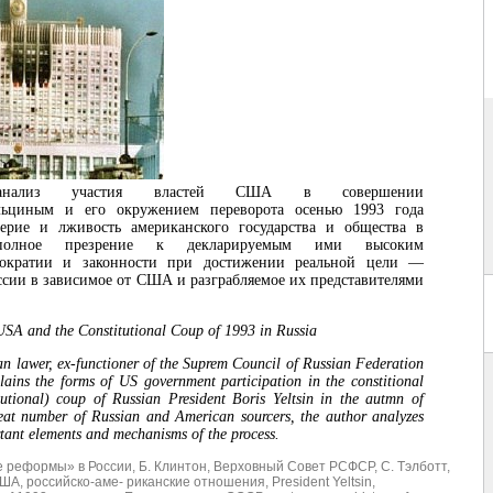
анализ участия властей США в совершении
льциным и его окружением переворота осенью 1993 года
ерие и лживость американского государства и общества в
олное презрение к декларируемым ими высоким
ократии и законности при достижении реальной цели —
сии в зависимое от США и разграбляемое их представителями
USA and the Constitutional Coup of 1993 in Russia
n lawer, ex-functioner of the Suprem Council of Russian Federation
ins the forms of US government participation in the constitional
tutional) coup of Russian President Boris Yeltsin in the autmn of
eat number of Russian and American sourcers, the author analyzes
rtant elements and mechanisms of the process.
е реформы» в России
,
Б. Клинтон
,
Верховный Совет РСФСР
,
С. Тэлботт
,
США
,
российско-аме- риканские отношения
,
President Yeltsin
,