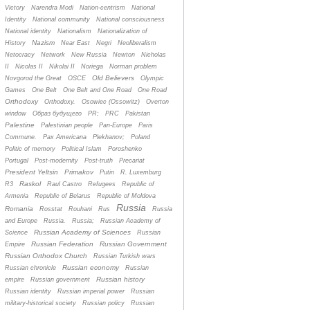
Victory
Narendra Modi
Nation-centrism
National
Identity
National community
National consciousness
National identity
Nationalism
Nationalization of
Nazism
History
Near East
Negri
Neoliberalism
Netocracy
Network
New Russia
Newton
Nicholas
II
Nicolas II
Nikolai II
Noriega
Norman problem
Old Believers
Novgorod the Great
OSCE
Olympic
Games
One Belt
One Belt and One Road
One Road
Orthodoxy
Orthodoxy.
Osowiec (Ossowitz)
Overton
window
Oбраз будущего
PR;
PRC
Pakistan
Palestine
Palestinian people
Pan-Europe
Paris
Commune.
Pax Americana
Plekhanov;
Poland
Politic of memory
Political Islam
Poroshenko
Portugal
Post-modernity
Post-truth
Precariat
President Yeltsin
Primakov
Putin
R. Luxemburg
Raskol
R3
Raul Castro
Refugees
Republic of
Armenia
Republic of Belarus
Republic of Moldova
Russia
Romania
Rosstat
Rouhani
Rus
Russia
and Europe
Russia.
Russia;
Russian Academy of
Russian Academy of Sciences
Science
Russian
Russian Federation
Russian Government
Empire
Russian Orthodox Church
Russian Turkish wars
Russian economy
Russian chronicle
Russian
Russian history
empire
Russian government
Russian identity
Russian imperial power
Russian
military-historical society
Russian policy
Russian