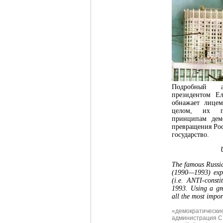
Подробный 
президентом Е
обнажает лицем
целом, их п
принципам дем
превращения Рос
государство.
The famous Russia
(1990—1993) expla
(i.e. ANTI-consti
1993. Using a gr
all the most impo
«демократически
администрация 