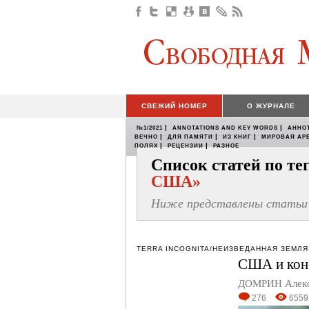
СВЕЖИЙ НОМЕР
О ЖУРНАЛЕ
|
|
№1/2021
ANNOTATIONS AND KEY WORDS
АННО
|
|
|
ВЕЧНО
ДЛЯ ПАМЯТИ
ИЗ КНИГ
МИРОВАЯ АР
|
|
ПОЛЯХ
РЕЦЕНЗИИ
РАЗНОЕ
Список статей по т
США»
Ниже представлены статьи 
TERRA INCOGNITA/НЕИЗВЕДАННАЯ ЗЕМЛЯ
США и конс
ДОМРИН Алек
276
6559