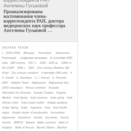
корреспондента РАН
Ангелины Гуськовой
Проанализированы
воспоминания члена­
корреспондента РАН, доктора
медицинских наук профессора
Ангелины Гуськовой …
ОБЛАКО ТЕГОВ
(
(1919-1939);
(Вторая
. Revolution
. Казахстан
.
Революция
. Цифровая экономика
11 сентября 2001
года
18th century
1917 г.
1934 – 1935 гг.
1960s in
the USSR
1968 г.
2021
21st Century Maritime Silk
Road
21st century socialism
4 октября 1993 года
A.
A. Karelin
A. Atambaev
A. I. Herzen
A. Pinochet
AKP
Adolphe Thiers
Afghanistan
Afghanistan War
(2001-nowadays)
African continent
Al-Qaida
Angela
Alternative for Germany
Anatoly Chubais
Merkel
Arab Spring
Arab countries
Arab spring
Arab-
African Union
Arab-Israeli conflict
Arabian awaking
Asia
Arabic Spring
Arabs
Argentina
Asia Pacific
Asiatic mode of production
region
Association
Agreement
Ataturkism
Atatürk
Auschwitz
Austria
BRICS
Austria.
Bakatin
Baltic countries
Bank of
Bashar
England.
Bank of Russia
Barack Obama