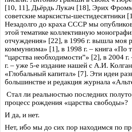
[10, 11], Дьёрдь Лукач [18], Эрих Фромм
советские марксисты-шестидесятники [12
Незадолго до краха СССР мы опублико
этой тематике коллективную монографи
отчуждения» [22], в 1996 г. вышла моя
коммунизма» [1], в 1998 г. – книга «По 
“царства необходимости”» [2], в 2004 г. 
г. – уже 5-е издание нашей c А.И. Колг
«Глобальный капитал» [7]. Эти идеи раз
большинстве и редакция журнала «Альте
Стал ли реальностью последних полутор
процесс рождения «царства свободы»?
И да, и нет.
Нет, ибо мы до сих пор находимся по п