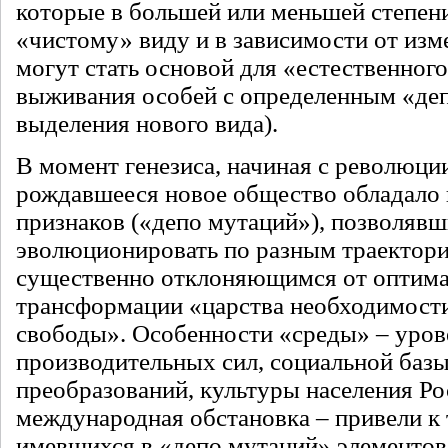
которые в большей или меньшей степен
«чистому» виду и в зависимости от изм
могут стать основой для «естественного
выживания особей с определенным «де
выделения нового вида).
В момент генезиса, начиная с революции
рождавшееся новое общество обладало
признаков («депо мутаций»), позволяв
эволюционировать по разным траектория
существенно отклоняющимся от оптима
трансформации «царства необходимости
свободы». Особенности «среды» – уров
производительных сил, социальной баз
преобразований, культуры населения Ро
международная обстановка – привели к 
имевшихся в «депо мутаций» элементов