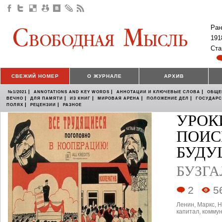
Ран
191
Ста
СВЕЖИЙ НОМЕР
О ЖУРНАЛЕ
АРХИВ
|
|
|
№1/2021
ANNOTATIONS AND KEY WORDS
АННОТАЦИИ И КЛЮЧЕВЫЕ СЛОВА
ОБЩЕ
|
|
|
|
|
ВЕЧНО
ДЛЯ ПАМЯТИ
ИЗ КНИГ
МИРОВАЯ АРЕНА
ПОЛОЖЕНИЕ ДЕЛ
ГОСУДАР
|
|
ПОЛЯХ
РЕЦЕНЗИИ
РАЗНОЕ
УРОК
ПОИС
БУДУ
БУЗГА
2
5
Ленин
,
Маркс
,
Н
капитал
,
комму