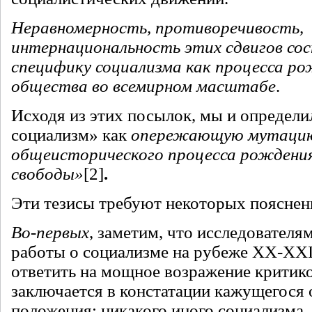
Неравномерность, противоречивость,
интернациональность этих сдвигов со
специфику социализма как процесса ро
общества во всемирном масштабе
.
Исходя из этих посылок, мы и определ
социализм» как
опережающую мутаци
общеисторического процесса рождени
свободы»
[2]
.
Эти тезисы требуют некоторых пояснен
Во-первых
, заметим, что исследовател
работы о социализме на рубеже XX-XXI
ответить на мощное возражение критико
заключается в констатации кажущегося
положения: никакого иного социализма, 