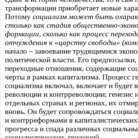
трансформации приобретает новые хара
Потому
социализм может быть охарак
столько как стадия общественно-экон
формации, сколько как процесс переход
отчуждения к «царству свободы» (ком
начало – завоевание трудящимися экон
политической власти. Его предпосылки,
переходные отношения, содержащие со
черты в рамках капитализма. Процесс ге
социализма включал, включает и будет 
революции и контрреволюции; генезис 
отдельных странах и регионах, их отми
вновь. Он будет сопровождаться социа
и контрреформами в капиталистических
прогресса и спада различных социальны
социалистических движений.