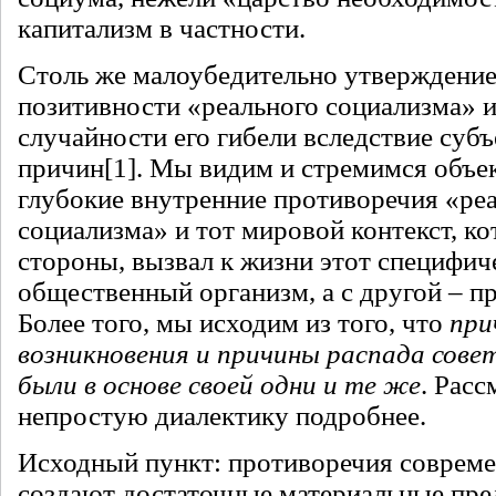
капитализм в частности.
Столь же малоубедительно утверждение
позитивности «реального социализма» и
случайности его гибели вследствие суб
причин
[1]
. Мы видим и стремимся объе
глубокие внутренние противоречия «ре
социализма» и тот мировой контекст, ко
стороны, вызвал к жизни этот специфич
общественный организм, а с другой – пр
Более того, мы исходим из того, что
при
возникновения и причины распада сове
были в основе своей одни и те же
. Рас
непростую диалектику подробнее.
Исходный пункт: противоречия совреме
создают достаточные материальные пре