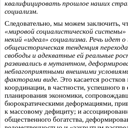
квалифицировать прошлое наших стра
социализм.
Следовательно, мы можем заключить, ч
«мировой социалистической системы» 
некий «идеал» социализма. Речь идет о
общеисторическая тенденция перехода
свободы и адекватные ей реальные рос
развивались в мутантном, деформиров
неблагоприятными внешними условиям
факторами виде.
Это касается ростков
координации, в частности, успешного в 
планирования экономики, сопровождав
бюрократическими деформациями, пр
к массовому дефициту; и ассоциирован
общественного богатства, деформирова
ведомственностью и «закрытым распред