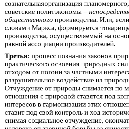
сознательнаяорганизация планомерного,
советские политэкономы –
непосредств
общественного
производства. Или, если
словами Маркса, формируется товарищ
производства, осуществляемый на осно
равной ассоциации производителей.
Третья
: процесс познания законов при
практического освоения природных сил
отходом от погони за частными интере
разрушительное воздействие на природ
Отчуждение от природы снимается по ме
отношения с природой ставятся под ко
интересов в гармонизации этих отноше
ставит под свой контроль и ход историч
снимая социальное отчуждение, оконча
человека от звериной борьбы за существ