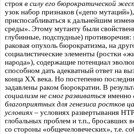
строя
в силу его бюрократической же
узок набор признаков («депо мутаций»)
приспосабливаться к дальнейшим изме
среды». Этому мутанту были свойствен
глубинные, подспудные) противоречия: 
раковая опухоль бюрократизма, на друг
социалистические элементы (ростки «ж
народа»), содержащие потенциал эволюц
способном дать адекватный ответ на в
конца XX века. Но постепенно последни
задавлены раком бюрократии. В результ
социализм не смог развиваться
именно
благоприятных для генезиса ростков ц
условиях
– условиях развертывания НТР
глобальных проблем и т.п., бросавших 
со стороны «общечеловеческих», т.е. со