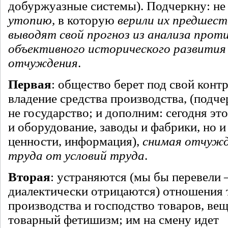
добуржуазные системы). Подчеркну: н
утопию,
в которую
верили их предшест
выводят свой прогноз из анализа прот
объективного исторического развития
отчуждения
.
Первая
: общество берет под свой контр
владение средства производства, (подче
не государство; и дополним: сегодня эт
и оборудование, заводы и фабрики, но 
ценности, информация),
снимая отчужд
труда от условий труда
.
Вторая
: устраняются (мы бы перевели 
диалектически отрицаются) отношения 
производства и господство товаров, ве
товарный фетишизм; им на смену идет