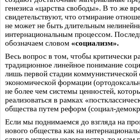
генезиса «царства свободы». В то же вр
свидетельствуют, что отмирание отнош
не может не быть длительным нелиней
интернациональным процессом. Послед
обозначаем словом
«социализм».
Весь вопрос в том, чтобы критически р
традиционное линейное понимание соци
лишь первой стадии коммунистической
экономической формации (ортодоксальн
не более чем системы ценностей, котор
реализоваться в рамках «постклассичес
общества путем реформ (социал-демокр
Если мы поднимаемся до взгляда на пр
нового общества как на интернационал
сдвиг в истории человечества, то и сам 