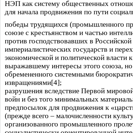
НЭП как систему общественных отноше
для начала продвижения по пути социал
победы трудящихся (промышленного пр
союзе с крестьянством и частью интелл
против господствовавших в Российской
империалистических государств и перех
экономической и политической власти к 
выражавшему интересы этого союза, но
обремененного системными бюрократи
извращениями
[4]
;
разрушения вследствие Первой мировой
войн и без того минимальных материал
предпосылок для продвижения к «царст
(прежде всего – малочисленности культ
организованного промышленного пролет
социалистически ориентированной инте