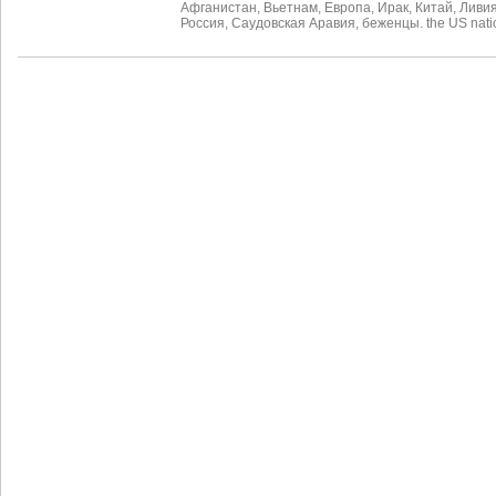
Афганистан
,
Вьетнам
,
Европа
,
Ирак
,
Китай
,
Ливи
Россия
,
Саудовская Аравия
,
беженцы. the US natio