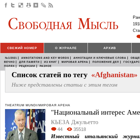
Ран
191
Ста
СВЕЖИЙ НОМЕР
О ЖУРНАЛЕ
АРХИВ
|
|
|
№1/2021
ANNOTATIONS AND KEY WORDS
АННОТАЦИИ И КЛЮЧЕВЫЕ СЛОВА
ОБЩЕ
|
|
|
|
|
ВЕЧНО
ДЛЯ ПАМЯТИ
ИЗ КНИГ
МИРОВАЯ АРЕНА
ПОЛОЖЕНИЕ ДЕЛ
ГОСУДАР
|
|
ПОЛЯХ
РЕЦЕНЗИИ
РАЗНОЕ
Список статей по тегу
«Afghanistan»
Ниже представлены статьи с этим тегом
THEATRUM MUNDI/МИРОВАЯ АРЕНА
"Национальный интерес Аме
КЬЕЗА Джульетто
44
35518
Известный итальянский журн