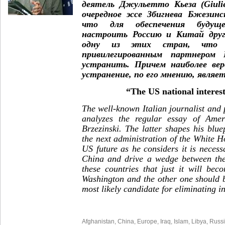
деятель Джульетто Кьеза (Giulie
очередное эссе Збигнева Бжезин
что для обеспечения будущ
настроить Россию и Китай друг
одну из этих стран, что
привилегированным партнером 
устранить. Причем наиболее ве
устранение, по его мнению, являет
“The US national interes
The well-known Italian journalist and
analyzes the regular essay of Ame
Brzezinski. The latter shapes his blue
the next administration of the White 
US future as he considers it is neces
China and drive a wedge between the
these countries that just it will bec
Washington and the other one should 
most likely candidate for eliminating in
Afghanistan
,
China
,
Europe
,
Iraq
,
Islam
,
Libya
,
Russ