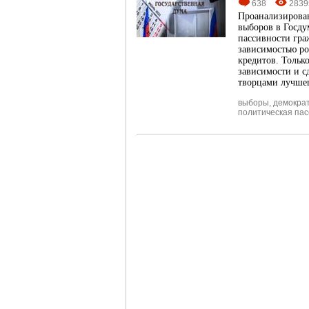
638
2839
Проанализирован
выборов в Госду
пассивности гра
зависимостью ро
кредитов. Тольк
зависимости и с
творцами лучшег
выборы
,
демокра
политическая пас