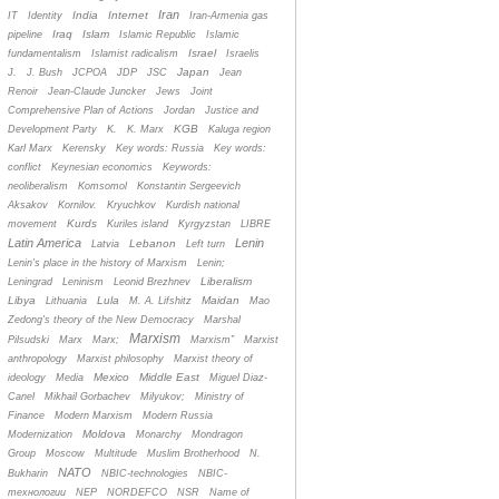
Iran
India
Internet
IT
Identity
Iran-Armenia gas
Iraq
Islam
pipeline
Islamic Republic
Islamic
Israel
fundamentalism
Islamist radicalism
Israelis
Japan
J.
J. Bush
JCPOA
JDP
JSC
Jean
Renoir
Jean-Claude Juncker
Jews
Joint
Comprehensive Plan of Actions
Jordan
Justice and
KGB
Development Party
K.
K. Marx
Kaluga region
Karl Marx
Kerensky
Key words: Russia
Key words:
conflict
Keynesian economics
Keywords:
neoliberalism
Komsomol
Konstantin Sergeevich
Aksakov
Kornilov.
Kryuchkov
Kurdish national
Kurds
movement
Kuriles island
Kyrgyzstan
LIBRE
Latin America
Lenin
Lebanon
Latvia
Left turn
Lenin's place in the history of Marxism
Lenin;
Liberalism
Leningrad
Leninism
Leonid Brezhnev
Libya
Lula
Maidan
Lithuania
M. A. Lifshitz
Mao
Zedong's theory of the New Democracy
Marshal
Marxism
Pilsudski
Marx
Marx;
Marxism”
Marxist
anthropology
Marxist philosophy
Marxist theory of
Mexico
Middle East
ideology
Media
Miguel Diaz-
Canel
Mikhail Gorbachev
Milyukov;
Ministry of
Finance
Modern Marxism
Modern Russia
Moldova
Modernization
Monarchy
Mondragon
Group
Moscow
Multitude
Muslim Brotherhood
N.
NATO
Bukharin
NBIC-technologies
NBIC-
технологии
NEP
NORDEFCO
NSR
Name of