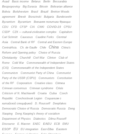
Asad
Basic income
Belarus
Berlin
Bessarabia
Bezpopovtsy
Big Eurasia
Bitcoin
Bolivarian alliance
Bolshevism
Brazil
Bolivia
Brasil
Bretton Woods
Brexit
agreement
Brzezinski
Bulgaria
Bundeswehr
Byzantism
Byzantium
Bнешняя политика Франции
COVID-19
CDU
CFD
CFSP
CIA
CNKI
CPSU
CSDP
CZК — cultural-zivilization complex
Capitalism
Central
Carl Schmitt
Caucasus
Caudine Forks
Asia
Central Bank of RF
Central and Eastern Europe
China
CentralAsia.
Ch. de Gaulle
Chile
China's
Reform and Opening policy
Choice of Russia
Christianity
Churchill
Civil War
Clinton
Club of
Rome
Cold War
Commonwealth of Independent States
(CIS)
Commonwealth of the Independent States
Communism
Communist Party of China
Communist
Party of the USSR (CSPU)
Communists
Constitution
Crimea
of the RF
Corporatism
Creative class
Crisis
Crimean consensus
Crimean syndrome
Cuba
Criticism of N. Machiavelli
Croatia
Czech
Republic
Czechoslovak Legion
Cоциализм с
китайской спецификой
D. Rousseff
Deepfakes
Democratic Choice of Russia
Democratic Russia
Deng
Xiaoping
Deng Xiaoping's theory of socialism
Department of Physics
Dialectics
Dilma Rouseff
EAEU
Discourse
E. Macron
EAEC
ECB
EMU
EU
ESOP
Eastern
EU integration
East-Elbia