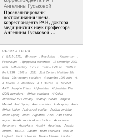
корреспондента РАН
Ангелины Гуськовой
Проанализированы
воспоминания члена­
корреспондента РАН, доктора
медицинских наук профессора
Ангелины Гуськовой …
ОБЛАКО ТЕГОВ
(
(1919-1939);
(Вторая
. Revolution
. Казахстан
.
Революция
. Цифровая экономика
11 сентября 2001
года
18th century
1917 г.
1934 – 1935 гг.
1960s in
the USSR
1968 г.
2021
21st Century Maritime Silk
Road
21st century socialism
4 октября 1993 года
A.
A. Karelin
A. Atambaev
A. I. Herzen
A. Pinochet
AKP
Adolphe Thiers
Afghanistan
Afghanistan War
(2001-nowadays)
African continent
Al-Qaida
Angela
Alternative for Germany
Anatoly Chubais
Merkel
Arab Spring
Arab countries
Arab spring
Arab-
African Union
Arab-Israeli conflict
Arabian awaking
Asia
Arabic Spring
Arabs
Argentina
Asia Pacific
Asiatic mode of production
region
Association
Agreement
Ataturkism
Atatürk
Auschwitz
Austria
BRICS
Austria.
Bakatin
Baltic countries
Bank of
Bashar
England.
Bank of Russia
Barack Obama