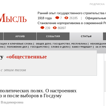
ПОДПИСКА
Ранний опыт государственного строительства
1918 года
7
26185
|
Официальные
Становление корпоративизма в современной Р
239
86897
АРХИВ
СОБЫТИЯ
СТАТЬИ
|
|
ТАЦИИ И КЛЮЧЕВЫЕ СЛОВА
ОБЩЕЕ ДЕЛО, ГОСУДАРСТВО, РЕСПУБЛИКА
НЕИЗВЕДАНН
|
|
|
|
|
ЕНА
ПОЛОЖЕНИЕ ДЕЛ
ГОСУДАРСТВО
СЛОВО И ДЕЛО
КАМО ГРЯДЕШИ?
ЗА И ПР
егу
«общественные
с этим тегом
 политических полях. О настроениях
о и после выборов в Госдуму
Владимировна