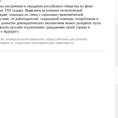
5
ы настроения и ожидания российского общества на фоне
му VIII созыва. Выявлены источники политической
ждан, показана их связь с социально-экономической
ссиян: от работодателей, социальной помощи, потребления и
о развитие демократических механизмов может разорвать путы
делать россиян подлинными гражданами своей страны и
о будущего.
тия
,
избирательная кампания
,
общественные настроения
,
сивность
,
социально-экономическая зависимость