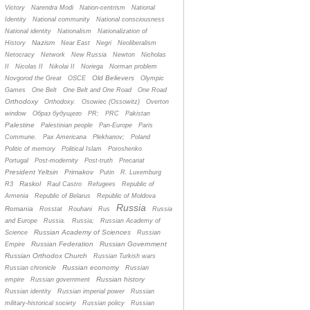
Victory
Narendra Modi
Nation-centrism
National
Identity
National community
National consciousness
National identity
Nationalism
Nationalization of
Nazism
History
Near East
Negri
Neoliberalism
Netocracy
Network
New Russia
Newton
Nicholas
II
Nicolas II
Nikolai II
Noriega
Norman problem
Old Believers
Novgorod the Great
OSCE
Olympic
Games
One Belt
One Belt and One Road
One Road
Orthodoxy
Orthodoxy.
Osowiec (Ossowitz)
Overton
window
Oбраз будущего
PR;
PRC
Pakistan
Palestine
Palestinian people
Pan-Europe
Paris
Commune.
Pax Americana
Plekhanov;
Poland
Politic of memory
Political Islam
Poroshenko
Portugal
Post-modernity
Post-truth
Precariat
President Yeltsin
Primakov
Putin
R. Luxemburg
Raskol
R3
Raul Castro
Refugees
Republic of
Armenia
Republic of Belarus
Republic of Moldova
Russia
Romania
Rosstat
Rouhani
Rus
Russia
and Europe
Russia.
Russia;
Russian Academy of
Russian Academy of Sciences
Science
Russian
Russian Federation
Russian Government
Empire
Russian Orthodox Church
Russian Turkish wars
Russian economy
Russian chronicle
Russian
Russian history
empire
Russian government
Russian identity
Russian imperial power
Russian
military-historical society
Russian policy
Russian