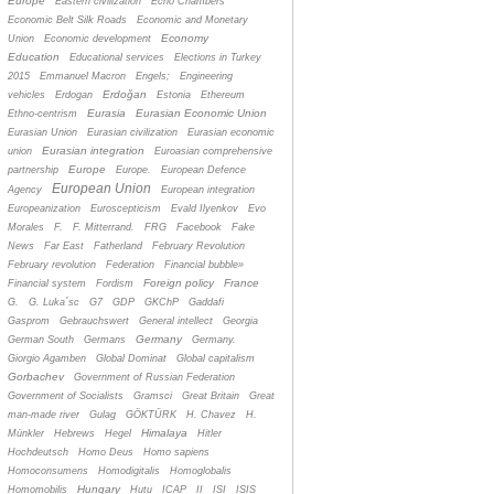
Europe
Eastern civilization
Echo Chambers
Economic Belt Silk Roads
Economic and Monetary
Economy
Union
Economic development
Education
Educational services
Elections in Turkey
2015
Emmanuel Macron
Engels;
Engineering
Erdoğan
vehicles
Erdogan
Estonia
Ethereum
Eurasia
Eurasian Economic Union
Ethno-centrism
Eurasian Union
Eurasian civilization
Eurasian economic
Eurasian integration
union
Euroasian comprehensive
Europe
partnership
Europe.
European Defence
European Union
Agency
European integration
Europeanization
Euroscepticism
Evald Ilyenkov
Evo
Morales
F.
F. Mitterrand.
FRG
Facebook
Fake
News
Far East
Fatherland
February Revolution
February revolution
Federation
Financial bubble»
Foreign policy
France
Financial system
Fordism
G.
G. Luka´sc
G7
GDP
GKChP
Gaddafi
Gasprom
Gebrauchswert
General intellect
Georgia
Germany
German South
Germans
Germany.
Giorgio Agamben
Global Dominat
Global capitalism
Gorbachev
Government of Russian Federation
Government of Socialists
Gramsci
Great Britain
Great
man-made river
Gulag
GÖKTÜRK
H. Chavez
H.
Himalaya
Münkler
Hebrews
Hegel
Hitler
Hochdeutsch
Homo Deus
Homo sapiens
Homoconsumens
Homodigitalis
Homoglobalis
Hungary
Homomobilis
Hutu
ICAP
II
ISI
ISIS