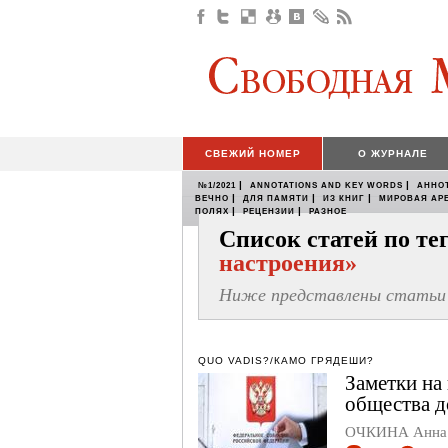
СВЕЖИЙ НОМЕР
О ЖУРНАЛЕ
|
|
№1/2021
ANNOTATIONS AND KEY WORDS
АННО
|
|
|
ВЕЧНО
ДЛЯ ПАМЯТИ
ИЗ КНИГ
МИРОВАЯ АР
|
|
ПОЛЯХ
РЕЦЕНЗИИ
РАЗНОЕ
Список статей по т
настроения»
Ниже представлены статьи 
QUO VADIS?/КАМО ГРЯДЕШИ?
Заметки на
общества д
ОЧКИНА Анна 