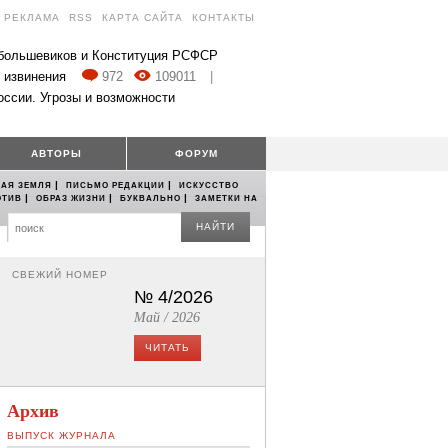
РЕКЛАМА
RSS
КАРТА САЙТА
КОНТАКТЫ
 большевиков и Конституция РСФСР
 извинения
972
109011
|
оссии. Угрозы и возможности
АВТОРЫ
ФОРУМ
|
|
АЯ ЗЕМЛЯ
ПИСЬМО РЕДАКЦИИ
ИСКУССТВО
|
|
|
ОТИВ
ОБРАЗ ЖИЗНИ
БУКВАЛЬНО
ЗАМЕТКИ НА
НАЙТИ
СВЕЖИЙ НОМЕР
№ 4/2026
Май / 2026
ЧИТАТЬ
Архив
ВЫПУСК ЖУРНАЛА