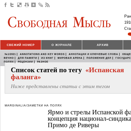
Ран
191
Ста
СВЕЖИЙ НОМЕР
О ЖУРНАЛЕ
АРХИВ
|
|
|
№1/2021
ANNOTATIONS AND KEY WORDS
АННОТАЦИИ И КЛЮЧЕВЫЕ СЛОВА
ОБЩЕ
|
|
|
|
|
ВЕЧНО
ДЛЯ ПАМЯТИ
ИЗ КНИГ
МИРОВАЯ АРЕНА
ПОЛОЖЕНИЕ ДЕЛ
ГОСУДАР
|
|
ПОЛЯХ
РЕЦЕНЗИИ
РАЗНОЕ
Список статей по тегу
«Испанская
фаланга»
Ниже представлены статьи с этим тегом
MARGINALIA/ЗАМЕТКИ НА ПОЛЯХ
Ярмо и стрелы Испанской фа
концепция национал-синдик
Примо де Риверы