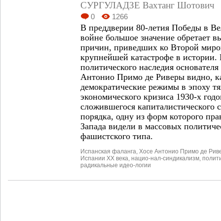
СУРГУЛАДЗЕ Вахтанг Шотович
0
1266
В преддверии 80-летия Победы в В
войне большое значение обретает в
причин, приведших ко Второй миро
крупнейшей катастрофе в истории. 
политического наследия основателя
Антонио Примо де Риверы видно, к
демократические режимы в эпоху т
экономического кризиса 1930-х год
сложившегося капиталистического 
порядка, одну из форм которого пр
Запада видели в массовых политич
фашистского типа.
Испанская фаланга
,
Хосе Антонио Примо де Рив
Испании ХХ века
,
нацио-нал-синдикализм
,
полит
радикальные идео-логии