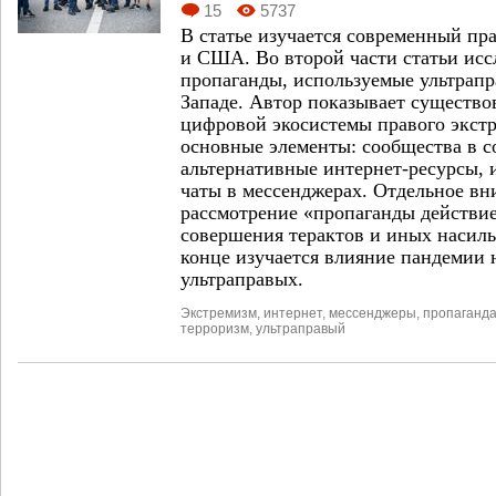
15
5737
В статье изучается современный пр
и США. Во второй части статьи ис
пропаганды, используемые ультрап
Западе. Автор показывает существо
цифровой экосистемы правого экстр
основные элементы: сообщества в с
альтернативные интернет-ресурсы,
чаты в мессенджерах. Отдельное вн
рассмотрение «пропаганды действи
совершения терактов и иных насил
конце изучается влияние пандемии 
ультраправых.
Экстремизм
,
интернет
,
мессенджеры
,
пропаганд
терроризм
,
ультраправый