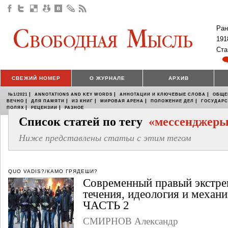
Ран
191
Ста
СВЕЖИЙ НОМЕР
О ЖУРНАЛЕ
АРХИВ
|
|
|
№1/2021
ANNOTATIONS AND KEY WORDS
АННОТАЦИИ И КЛЮЧЕВЫЕ СЛОВА
ОБЩЕ
|
|
|
|
|
ВЕЧНО
ДЛЯ ПАМЯТИ
ИЗ КНИГ
МИРОВАЯ АРЕНА
ПОЛОЖЕНИЕ ДЕЛ
ГОСУДАР
|
|
ПОЛЯХ
РЕЦЕНЗИИ
РАЗНОЕ
Список статей по тегу
«мессенджер
Ниже представлены статьи с этим тегом
QUO VADIS?/КАМО ГРЯДЕШИ?
Современный правый экстре
течения, идеология и механ
ЧАСТЬ 2
СМИРНОВ Александр