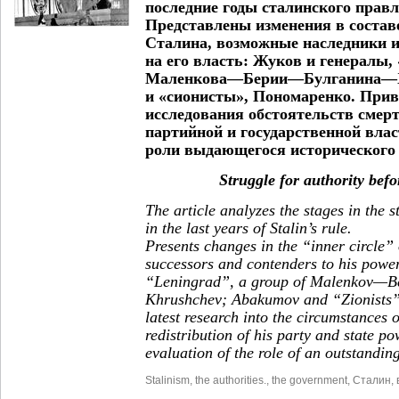
последние годы сталинского правл
Представлены изменения в состав
Сталина, возможные наследники 
на его власть: Жуков и генералы,
Маленкова—Берии—Булганина—Х
и «сионисты», Пономаренко. При
исследования обстоятельств смерт
партийной и государственной влас
роли выдающегося исторического 
Struggle for authority befo
The article analyzes the stages in the s
in the last years of Stalin’s rule.
Presents changes in the “inner circle” o
successors and contenders to his powe
“Leningrad”, a group of Malenkov—
Khrushchev; Abakumov and “Zionists
latest research into the circumstances o
redistribution of his party and state p
evaluation of the role of an outstanding
Stalinism
,
the authorities.
,
the government
,
Сталин
,