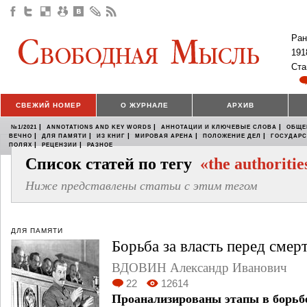
Ран
191
Ста
СВЕЖИЙ НОМЕР
О ЖУРНАЛЕ
АРХИВ
|
|
|
№1/2021
ANNOTATIONS AND KEY WORDS
АННОТАЦИИ И КЛЮЧЕВЫЕ СЛОВА
ОБЩЕ
|
|
|
|
|
ВЕЧНО
ДЛЯ ПАМЯТИ
ИЗ КНИГ
МИРОВАЯ АРЕНА
ПОЛОЖЕНИЕ ДЕЛ
ГОСУДАР
|
|
ПОЛЯХ
РЕЦЕНЗИИ
РАЗНОЕ
Список статей по тегу
«the authoritie
Ниже представлены статьи с этим тегом
ДЛЯ ПАМЯТИ
Борьба за власть перед смер
ВДОВИН Александр Иванович
22
12614
Проанализированы этапы в борьбе