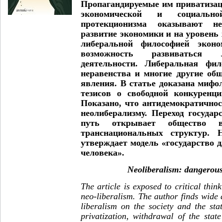
Пропагандируемые им приватизаци
экономической и социаль
протекционизма оказывают н
развитие экономики и на уровень
либеральной философией эконо
возможность развиваться 
деятельности. Либеральная фи
неравенства и многие другие об
явления. В статье доказана миф
тезисов о свободной конкуренц
Показано, что антидемократично
неолиберализму. Переход госуда
путь открывает общество 
транснациональных структур. 
утверждает модель «государство 
человека».
Neoliberalism: dangerou
The article is exposed to critical thin
neo-liberalism. The author finds wide d
liberalism on the society and the sta
privatization, withdrawal of the sta