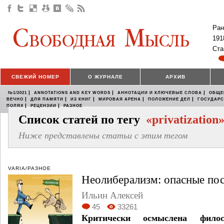
Ран
191
Ста
СВЕЖИЙ НОМЕР
О ЖУРНАЛЕ
АРХИВ
|
|
|
№1/2021
ANNOTATIONS AND KEY WORDS
АННОТАЦИИ И КЛЮЧЕВЫЕ СЛОВА
ОБЩЕ
|
|
|
|
|
ВЕЧНО
ДЛЯ ПАМЯТИ
ИЗ КНИГ
МИРОВАЯ АРЕНА
ПОЛОЖЕНИЕ ДЕЛ
ГОСУДАР
|
|
ПОЛЯХ
РЕЦЕНЗИИ
РАЗНОЕ
Список статей по тегу
«privatization
Ниже представлены статьи с этим тегом
VARIA/РАЗНОЕ
Неолиберализм: опасные по
Ильин Алексей
45
33261
Критически осмыслена филос