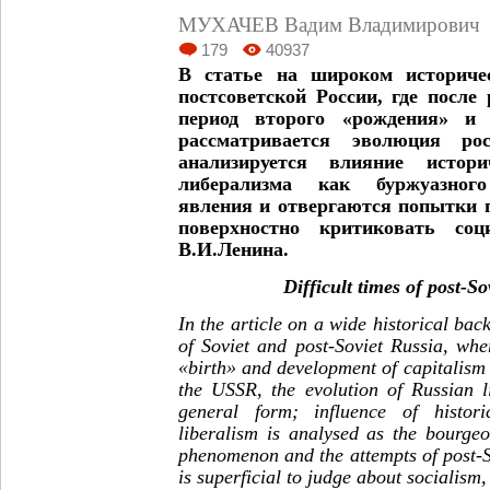
МУХАЧЕВ Вадим Владимирович
179
40937
В статье на широком историче
постсоветской России, где посл
период второго «рождения» и 
рассматривается эволюция рос
анализируется влияние истори
либерализма как буржуазного 
явления и отвергаются попытки 
поверхностно критиковать соц
В.И.Ленина.
Difficult times of post-So
In the article on a wide historical ba
of Soviet and post-Soviet Russia, whe
«birth» and development of capitalism 
the USSR, the evolution of Russian l
general form; influence of histor
liberalism is analysed as the bourgeo
phenomenon and the attempts of post-Sov
is superficial to judge about socialism