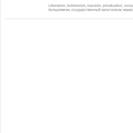
Liberalism
,
bolshevism
,
marxism
,
privatization
,
socia
большевизм
,
государственный капитализм
,
марк