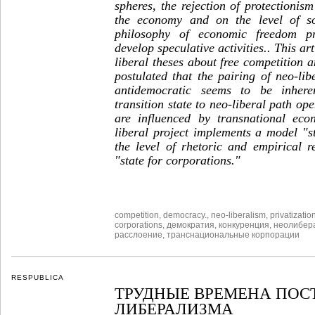
spheres, the rejection of protectioni
the economy and on the level of soc
philosophy of economic freedom pr
develop speculative activities.. This ar
liberal theses about free competition a
postulated that the pairing of neo-li
antidemocratic seems to be inhere
transition state to neo-liberal path op
are influenced by transnational eco
liberal project implements a model "s
the level of rhetoric and empirical r
"state for corporations."
competition
,
democracy.
,
neo-liberalism
,
privatizatio
corporations
,
демократия
,
конкуренция
,
неолибер
расслоение
,
транснациональные корпорации
RESPUBLICA
ТРУДНЫЕ ВРЕМЕНА ПОС
ЛИБЕРАЛИЗМА