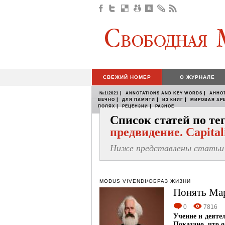
СВЕЖИЙ НОМЕР
О ЖУРНАЛЕ
|
|
№1/2021
ANNOTATIONS AND KEY WORDS
АННО
|
|
|
ВЕЧНО
ДЛЯ ПАМЯТИ
ИЗ КНИГ
МИРОВАЯ АР
|
|
ПОЛЯХ
РЕЦЕНЗИИ
РАЗНОЕ
Список статей по т
предвидение. Capita
Ниже представлены статьи 
MODUS VIVENDI/ОБРАЗ ЖИЗНИ
Понять Мар
0
7816
Учение и деяте
Показано, что 