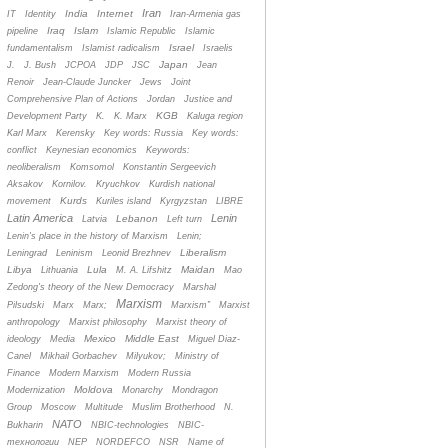
Iran
India
Internet
IT
Identity
Iran-Armenia gas
Iraq
Islam
pipeline
Islamic Republic
Islamic
Israel
fundamentalism
Islamist radicalism
Israelis
Japan
J.
J. Bush
JCPOA
JDP
JSC
Jean
Renoir
Jean-Claude Juncker
Jews
Joint
Comprehensive Plan of Actions
Jordan
Justice and
KGB
Development Party
K.
K. Marx
Kaluga region
Karl Marx
Kerensky
Key words: Russia
Key words:
conflict
Keynesian economics
Keywords:
neoliberalism
Komsomol
Konstantin Sergeevich
Aksakov
Kornilov.
Kryuchkov
Kurdish national
Kurds
movement
Kuriles island
Kyrgyzstan
LIBRE
Latin America
Lenin
Lebanon
Latvia
Left turn
Lenin's place in the history of Marxism
Lenin;
Liberalism
Leningrad
Leninism
Leonid Brezhnev
Libya
Lula
Maidan
Lithuania
M. A. Lifshitz
Mao
Zedong's theory of the New Democracy
Marshal
Marxism
Pilsudski
Marx
Marx;
Marxism”
Marxist
anthropology
Marxist philosophy
Marxist theory of
Mexico
Middle East
ideology
Media
Miguel Diaz-
Canel
Mikhail Gorbachev
Milyukov;
Ministry of
Finance
Modern Marxism
Modern Russia
Moldova
Modernization
Monarchy
Mondragon
Group
Moscow
Multitude
Muslim Brotherhood
N.
NATO
Bukharin
NBIC-technologies
NBIC-
технологии
NEP
NORDEFCO
NSR
Name of