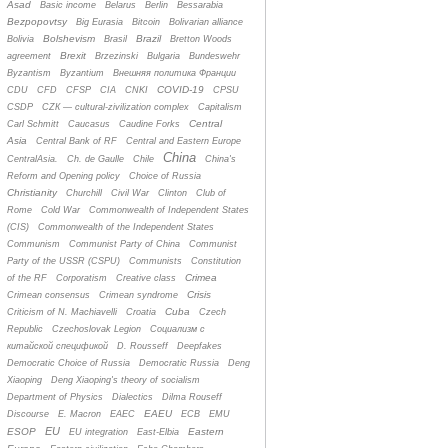
Asad
Basic income
Belarus
Berlin
Bessarabia
Bezpopovtsy
Big Eurasia
Bitcoin
Bolivarian alliance
Bolshevism
Brazil
Bolivia
Brasil
Bretton Woods
Brexit
agreement
Brzezinski
Bulgaria
Bundeswehr
Byzantism
Byzantium
Bнешняя политика Франции
COVID-19
CDU
CFD
CFSP
CIA
CNKI
CPSU
CSDP
CZК — cultural-zivilization complex
Capitalism
Central
Carl Schmitt
Caucasus
Caudine Forks
Asia
Central Bank of RF
Central and Eastern Europe
China
CentralAsia.
Ch. de Gaulle
Chile
China's
Reform and Opening policy
Choice of Russia
Christianity
Churchill
Civil War
Clinton
Club of
Rome
Cold War
Commonwealth of Independent States
(CIS)
Commonwealth of the Independent States
Communism
Communist Party of China
Communist
Party of the USSR (CSPU)
Communists
Constitution
Crimea
of the RF
Corporatism
Creative class
Crisis
Crimean consensus
Crimean syndrome
Cuba
Criticism of N. Machiavelli
Croatia
Czech
Republic
Czechoslovak Legion
Cоциализм с
китайской спецификой
D. Rousseff
Deepfakes
Democratic Choice of Russia
Democratic Russia
Deng
Xiaoping
Deng Xiaoping's theory of socialism
Department of Physics
Dialectics
Dilma Rouseff
EAEU
Discourse
E. Macron
EAEC
ECB
EMU
EU
ESOP
Eastern
EU integration
East-Elbia