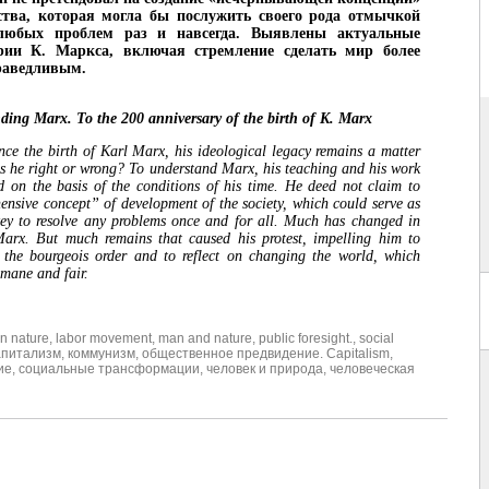
ства, которая могла бы послужить своего рода отмычкой
любых проблем раз и навсегда. Выявлены актуальные
рии К. Маркса, включая стремление сделать мир более
раведливым.
ding Marx. To the 200 anniversary of the birth of K. Marx
ince the birth of Karl Marx, his ideological legacy remains a matter
as he right or wrong? To understand Marx, his teaching and his work
d on the basis of the conditions of his time. He deed not claim to
ensive concept” of development of the society, which could serve as
key to resolve any problems once and for all. Much has changed in
Marx. But much remains that caused his protest, impelling him to
ly the bourgeois order and to reflect on changing the world, which
mane and fair.
n nature
,
labor movement
,
man and nature
,
public foresight.
,
social
апитализм
,
коммунизм
,
общественное предвидение. Capitalism
,
ие
,
социальные трансформации
,
человек и природа
,
человеческая