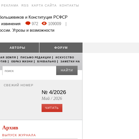
РЕКЛАМА
RSS
КАРТА САЙТА
КОНТАКТЫ
 большевиков и Конституция РСФСР
 извинения
972
109009
|
оссии. Угрозы и возможности
АВТОРЫ
ФОРУМ
|
|
АЯ ЗЕМЛЯ
ПИСЬМО РЕДАКЦИИ
ИСКУССТВО
|
|
|
ОТИВ
ОБРАЗ ЖИЗНИ
БУКВАЛЬНО
ЗАМЕТКИ НА
НАЙТИ
СВЕЖИЙ НОМЕР
№ 4/2026
Май / 2026
ЧИТАТЬ
Архив
ВЫПУСК ЖУРНАЛА