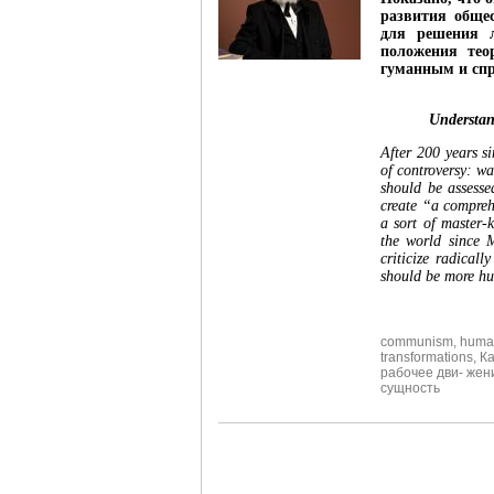
развития обще
для решения 
положения тео
гуманным и сп
Understan
After 200 years s
of controversy: w
should be assesse
create “a compreh
a sort of master-
the world since 
criticize radical
should be more hu
communism
,
huma
transformations
,
К
рабочее дви- жен
сущность