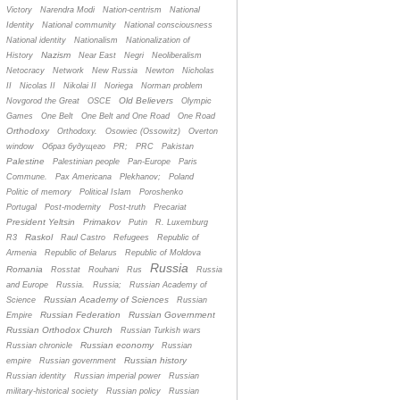
Victory
Narendra Modi
Nation-centrism
National
Identity
National community
National consciousness
National identity
Nationalism
Nationalization of
Nazism
History
Near East
Negri
Neoliberalism
Netocracy
Network
New Russia
Newton
Nicholas
II
Nicolas II
Nikolai II
Noriega
Norman problem
Old Believers
Novgorod the Great
OSCE
Olympic
Games
One Belt
One Belt and One Road
One Road
Orthodoxy
Orthodoxy.
Osowiec (Ossowitz)
Overton
window
Oбраз будущего
PR;
PRC
Pakistan
Palestine
Palestinian people
Pan-Europe
Paris
Commune.
Pax Americana
Plekhanov;
Poland
Politic of memory
Political Islam
Poroshenko
Portugal
Post-modernity
Post-truth
Precariat
President Yeltsin
Primakov
Putin
R. Luxemburg
Raskol
R3
Raul Castro
Refugees
Republic of
Armenia
Republic of Belarus
Republic of Moldova
Russia
Romania
Rosstat
Rouhani
Rus
Russia
and Europe
Russia.
Russia;
Russian Academy of
Russian Academy of Sciences
Science
Russian
Russian Federation
Russian Government
Empire
Russian Orthodox Church
Russian Turkish wars
Russian economy
Russian chronicle
Russian
Russian history
empire
Russian government
Russian identity
Russian imperial power
Russian
military-historical society
Russian policy
Russian