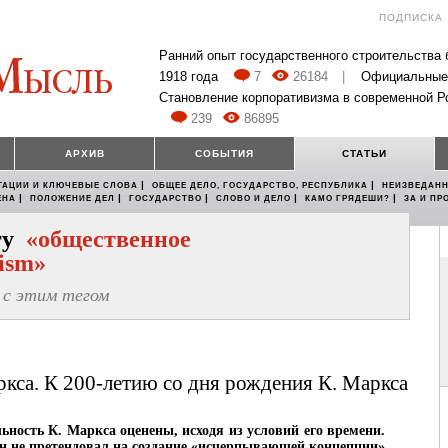
ПОДПИСКА
Ранний опыт государственного строительства
1918 года
7
26184
|
Официальные
Становление корпоративизма в современной Р
239
86895
АРХИВ
СОБЫТИЯ
СТАТЬИ
|
|
ТАЦИИ И КЛЮЧЕВЫЕ СЛОВА
ОБЩЕЕ ДЕЛО, ГОСУДАРСТВО, РЕСПУБЛИКА
НЕИЗВЕДАНН
|
|
|
|
|
ЕНА
ПОЛОЖЕНИЕ ДЕЛ
ГОСУДАРСТВО
СЛОВО И ДЕЛО
КАМО ГРЯДЕШИ?
ЗА И ПР
егу
«общественное
lism»
с этим тегом
кса. К 200-летию со дня рождения К. Маркса
льность К. Маркса оценены, исходя из условий его времени.
он не претендовал на создание «исчерпывающей концепции»