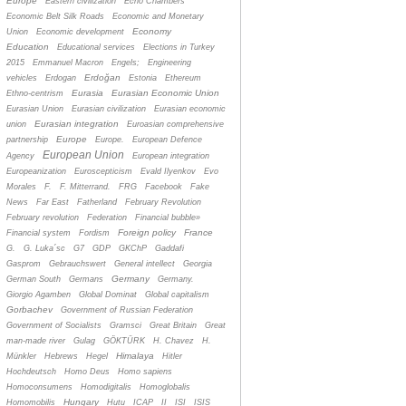
Europe
Eastern civilization
Echo Chambers
Economic Belt Silk Roads
Economic and Monetary
Economy
Union
Economic development
Education
Educational services
Elections in Turkey
2015
Emmanuel Macron
Engels;
Engineering
Erdoğan
vehicles
Erdogan
Estonia
Ethereum
Eurasia
Eurasian Economic Union
Ethno-centrism
Eurasian Union
Eurasian civilization
Eurasian economic
Eurasian integration
union
Euroasian comprehensive
Europe
partnership
Europe.
European Defence
European Union
Agency
European integration
Europeanization
Euroscepticism
Evald Ilyenkov
Evo
Morales
F.
F. Mitterrand.
FRG
Facebook
Fake
News
Far East
Fatherland
February Revolution
February revolution
Federation
Financial bubble»
Foreign policy
France
Financial system
Fordism
G.
G. Luka´sc
G7
GDP
GKChP
Gaddafi
Gasprom
Gebrauchswert
General intellect
Georgia
Germany
German South
Germans
Germany.
Giorgio Agamben
Global Dominat
Global capitalism
Gorbachev
Government of Russian Federation
Government of Socialists
Gramsci
Great Britain
Great
man-made river
Gulag
GÖKTÜRK
H. Chavez
H.
Himalaya
Münkler
Hebrews
Hegel
Hitler
Hochdeutsch
Homo Deus
Homo sapiens
Homoconsumens
Homodigitalis
Homoglobalis
Hungary
Homomobilis
Hutu
ICAP
II
ISI
ISIS