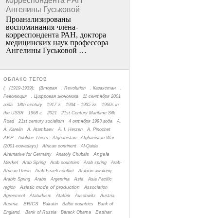
корреспондента РАН
Ангелины Гуськовой
Проанализированы
воспоминания члена­
корреспондента РАН, доктора
медицинских наук профессора
Ангелины Гуськовой …
ОБЛАКО ТЕГОВ
(
(1919-1939);
(Вторая
. Revolution
. Казахстан
.
Революция
. Цифровая экономика
11 сентября 2001
года
18th century
1917 г.
1934 – 1935 гг.
1960s in
the USSR
1968 г.
2021
21st Century Maritime Silk
Road
21st century socialism
4 октября 1993 года
A.
A. Karelin
A. Atambaev
A. I. Herzen
A. Pinochet
AKP
Adolphe Thiers
Afghanistan
Afghanistan War
(2001-nowadays)
African continent
Al-Qaida
Angela
Alternative for Germany
Anatoly Chubais
Merkel
Arab Spring
Arab countries
Arab spring
Arab-
African Union
Arab-Israeli conflict
Arabian awaking
Asia
Arabic Spring
Arabs
Argentina
Asia Pacific
Asiatic mode of production
region
Association
Agreement
Ataturkism
Atatürk
Auschwitz
Austria
BRICS
Austria.
Bakatin
Baltic countries
Bank of
Bashar
England.
Bank of Russia
Barack Obama