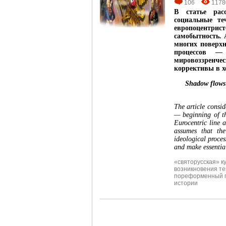
106
1178
В статье рас
социальные т
европоцентрист
самобытность. 
многих поверхн
процессов —
мировоззренчес
коррективы в х
Shadow flows 
The article consid
— beginning of t
Eurocentric line 
assumes that the
ideological proces
and make essential
«святорусская» к
возникновения те
пореформенный 
истории