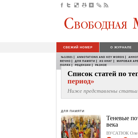
СВЕЖИЙ НОМЕР
О ЖУРНАЛЕ
|
|
№1/2021
ANNOTATIONS AND KEY WORDS
АННО
|
|
|
ВЕЧНО
ДЛЯ ПАМЯТИ
ИЗ КНИГ
МИРОВАЯ АР
|
|
ПОЛЯХ
РЕЦЕНЗИИ
РАЗНОЕ
Список статей по т
период»
Ниже представлены статьи 
ДЛЯ ПАМЯТИ
Теневые по
века
ВУСАТЮК Оле