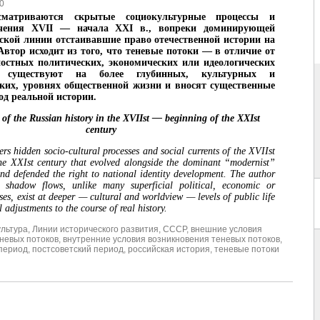
0
сматриваются скрытые социокультурные процессы и
ечения XVII — начала XXI в., вопреки доминирующей
ской линии отстаивавшие право отечественной истории на
Автор исходит из того, что теневые потоки — в отличие от
остных политических, экономических или идеологических
 существуют на более глубинных, культурных и
ких, уровнях общественной жизни и вносят существенные
од реальной истории.
of the Russian history in the XVIIst — beginning of the XXIst
century
ers hidden socio-cultural processes and social currents of the XVIIst
he XXIst century that evolved alongside the dominant “modernist”
and defended the right to national identity development. The author
 shadow flows, unlike many superficial political, economic or
ses, exist at deeper — cultural and worldview — levels of public life
 adjustments to the course of real history.
ультура
,
Линии исторического развития
,
СССР
,
внешние условия
невых потоков
,
внутренние условия возникновения теневых потоков
,
период
,
постсоветский период
,
российская история
,
теневые потоки