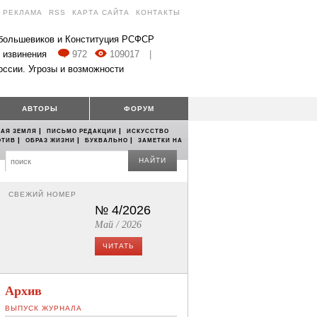
РЕКЛАМА
RSS
КАРТА САЙТА
КОНТАКТЫ
 большевиков и Конституция РСФСР
 извинения
972
109017
|
оссии. Угрозы и возможности
АВТОРЫ
ФОРУМ
|
|
АЯ ЗЕМЛЯ
ПИСЬМО РЕДАКЦИИ
ИСКУССТВО
|
|
|
ОТИВ
ОБРАЗ ЖИЗНИ
БУКВАЛЬНО
ЗАМЕТКИ НА
НАЙТИ
СВЕЖИЙ НОМЕР
№ 4/2026
Май / 2026
ЧИТАТЬ
Архив
ВЫПУСК ЖУРНАЛА