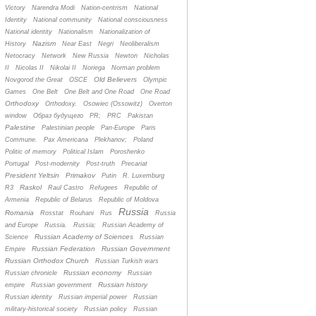
Victory
Narendra Modi
Nation-centrism
National
Identity
National community
National consciousness
National identity
Nationalism
Nationalization of
Nazism
History
Near East
Negri
Neoliberalism
Netocracy
Network
New Russia
Newton
Nicholas
II
Nicolas II
Nikolai II
Noriega
Norman problem
Old Believers
Novgorod the Great
OSCE
Olympic
Games
One Belt
One Belt and One Road
One Road
Orthodoxy
Orthodoxy.
Osowiec (Ossowitz)
Overton
window
Oбраз будущего
PR;
PRC
Pakistan
Palestine
Palestinian people
Pan-Europe
Paris
Commune.
Pax Americana
Plekhanov;
Poland
Politic of memory
Political Islam
Poroshenko
Portugal
Post-modernity
Post-truth
Precariat
President Yeltsin
Primakov
Putin
R. Luxemburg
Raskol
R3
Raul Castro
Refugees
Republic of
Armenia
Republic of Belarus
Republic of Moldova
Russia
Romania
Rosstat
Rouhani
Rus
Russia
and Europe
Russia.
Russia;
Russian Academy of
Russian Academy of Sciences
Science
Russian
Russian Federation
Russian Government
Empire
Russian Orthodox Church
Russian Turkish wars
Russian economy
Russian chronicle
Russian
Russian history
empire
Russian government
Russian identity
Russian imperial power
Russian
military-historical society
Russian policy
Russian