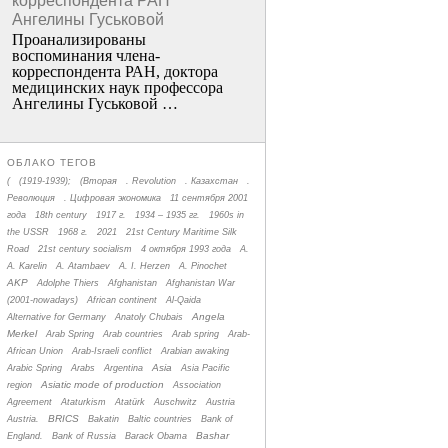
корреспондента РАН
Ангелины Гуськовой
Проанализированы
воспоминания члена­
корреспондента РАН, доктора
медицинских наук профессора
Ангелины Гуськовой …
ОБЛАКО ТЕГОВ
(
(1919-1939);
(Вторая
. Revolution
. Казахстан
.
Революция
. Цифровая экономика
11 сентября 2001
года
18th century
1917 г.
1934 – 1935 гг.
1960s in
the USSR
1968 г.
2021
21st Century Maritime Silk
Road
21st century socialism
4 октября 1993 года
A.
A. Karelin
A. Atambaev
A. I. Herzen
A. Pinochet
AKP
Adolphe Thiers
Afghanistan
Afghanistan War
(2001-nowadays)
African continent
Al-Qaida
Angela
Alternative for Germany
Anatoly Chubais
Merkel
Arab Spring
Arab countries
Arab spring
Arab-
African Union
Arab-Israeli conflict
Arabian awaking
Asia
Arabic Spring
Arabs
Argentina
Asia Pacific
Asiatic mode of production
region
Association
Agreement
Ataturkism
Atatürk
Auschwitz
Austria
BRICS
Austria.
Bakatin
Baltic countries
Bank of
Bashar
England.
Bank of Russia
Barack Obama