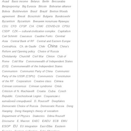
Asad
Basic income
Belarus
Berlin
Bessarabia
Bezpopovtsy
Big Eurasia
Bitcoin
Bolivarian alliance
Bolshevism
Brazil
Bolivia
Brasil
Bretton Woods
Brexit
agreement
Brzezinski
Bulgaria
Bundeswehr
Byzantism
Byzantium
Bнешняя политика Франции
COVID-19
CDU
CFD
CFSP
CIA
CNKI
CPSU
CSDP
CZК — cultural-zivilization complex
Capitalism
Central
Carl Schmitt
Caucasus
Caudine Forks
Asia
Central Bank of RF
Central and Eastern Europe
China
CentralAsia.
Ch. de Gaulle
Chile
China's
Reform and Opening policy
Choice of Russia
Christianity
Churchill
Civil War
Clinton
Club of
Rome
Cold War
Commonwealth of Independent States
(CIS)
Commonwealth of the Independent States
Communism
Communist Party of China
Communist
Party of the USSR (CSPU)
Communists
Constitution
Crimea
of the RF
Corporatism
Creative class
Crisis
Crimean consensus
Crimean syndrome
Cuba
Criticism of N. Machiavelli
Croatia
Czech
Republic
Czechoslovak Legion
Cоциализм с
китайской спецификой
D. Rousseff
Deepfakes
Democratic Choice of Russia
Democratic Russia
Deng
Xiaoping
Deng Xiaoping's theory of socialism
Department of Physics
Dialectics
Dilma Rouseff
EAEU
Discourse
E. Macron
EAEC
ECB
EMU
EU
ESOP
Eastern
EU integration
East-Elbia