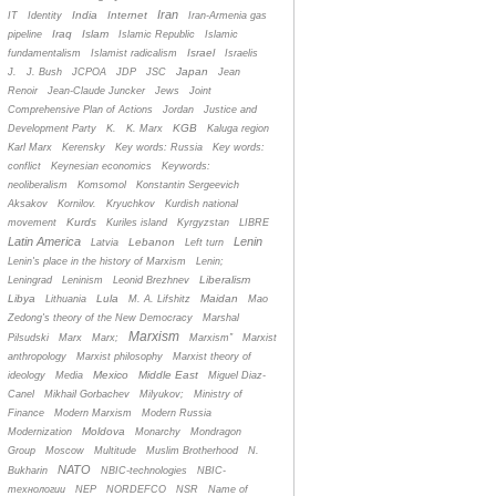
Iran
India
Internet
IT
Identity
Iran-Armenia gas
Iraq
Islam
pipeline
Islamic Republic
Islamic
Israel
fundamentalism
Islamist radicalism
Israelis
Japan
J.
J. Bush
JCPOA
JDP
JSC
Jean
Renoir
Jean-Claude Juncker
Jews
Joint
Comprehensive Plan of Actions
Jordan
Justice and
KGB
Development Party
K.
K. Marx
Kaluga region
Karl Marx
Kerensky
Key words: Russia
Key words:
conflict
Keynesian economics
Keywords:
neoliberalism
Komsomol
Konstantin Sergeevich
Aksakov
Kornilov.
Kryuchkov
Kurdish national
Kurds
movement
Kuriles island
Kyrgyzstan
LIBRE
Latin America
Lenin
Lebanon
Latvia
Left turn
Lenin's place in the history of Marxism
Lenin;
Liberalism
Leningrad
Leninism
Leonid Brezhnev
Libya
Lula
Maidan
Lithuania
M. A. Lifshitz
Mao
Zedong's theory of the New Democracy
Marshal
Marxism
Pilsudski
Marx
Marx;
Marxism”
Marxist
anthropology
Marxist philosophy
Marxist theory of
Mexico
Middle East
ideology
Media
Miguel Diaz-
Canel
Mikhail Gorbachev
Milyukov;
Ministry of
Finance
Modern Marxism
Modern Russia
Moldova
Modernization
Monarchy
Mondragon
Group
Moscow
Multitude
Muslim Brotherhood
N.
NATO
Bukharin
NBIC-technologies
NBIC-
технологии
NEP
NORDEFCO
NSR
Name of