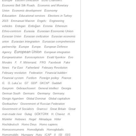
Europe
Eastern civilization
Echo Chambers
Economic Belt Silk Roads
Economic and Monetary
Economy
Union
Economic development
Education
Educational services
Elections in Turkey
2015
Emmanuel Macron
Engels;
Engineering
Erdoğan
vehicles
Erdogan
Estonia
Ethereum
Eurasia
Eurasian Economic Union
Ethno-centrism
Eurasian Union
Eurasian civilization
Eurasian economic
Eurasian integration
union
Euroasian comprehensive
Europe
partnership
Europe.
European Defence
European Union
Agency
European integration
Europeanization
Euroscepticism
Evald Ilyenkov
Evo
Morales
F.
F. Mitterrand.
FRG
Facebook
Fake
News
Far East
Fatherland
February Revolution
February revolution
Federation
Financial bubble»
Foreign policy
France
Financial system
Fordism
G.
G. Luka´sc
G7
GDP
GKChP
Gaddafi
Gasprom
Gebrauchswert
General intellect
Georgia
Germany
German South
Germans
Germany.
Giorgio Agamben
Global Dominat
Global capitalism
Gorbachev
Government of Russian Federation
Government of Socialists
Gramsci
Great Britain
Great
man-made river
Gulag
GÖKTÜRK
H. Chavez
H.
Himalaya
Münkler
Hebrews
Hegel
Hitler
Hochdeutsch
Homo Deus
Homo sapiens
Homoconsumens
Homodigitalis
Homoglobalis
Hungary
Homomobilis
Hutu
ICAP
II
ISI
ISIS