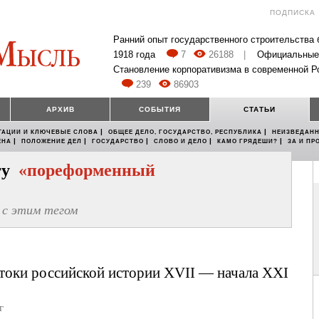
ПОДПИСКА
Ранний опыт государственного строительства
1918 года
7
26188
|
Официальные
Становление корпоративизма в современной Р
239
86903
АРХИВ
СОБЫТИЯ
СТАТЬИ
|
|
ТАЦИИ И КЛЮЧЕВЫЕ СЛОВА
ОБЩЕЕ ДЕЛО, ГОСУДАРСТВО, РЕСПУБЛИКА
НЕИЗВЕДАНН
|
|
|
|
|
ЕНА
ПОЛОЖЕНИЕ ДЕЛ
ГОСУДАРСТВО
СЛОВО И ДЕЛО
КАМО ГРЯДЕШИ?
ЗА И ПР
егу
«пореформенный
с этим тегом
токи российской истории XVII — начала XXI
г