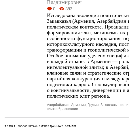
Владимирович
0
393
Исследована эволюция политических
Закавказья (Армения, Азербайджан и
политическом контексте. Проанали
формирования элит, механизмы их 
особенности функционирования, по
историко­культурного наследия, пос
трансформации и геополитической 
Особое внимание уделено специфик
в каждой стране: в Армении — роль
интеллектуальной элиты; в Азерба
клановые связи и стратегические от
партийная конкуренция и междуна
подготовки кадров. Сформулирова
о континуальности, дивергенции и 
политических элит региона.
Азербайджан
,
Армения
,
Грузия
,
Закавказье
,
поли
элитообразование
TERRA INCOGNITA/НЕИЗВЕДАННАЯ ЗЕМЛЯ