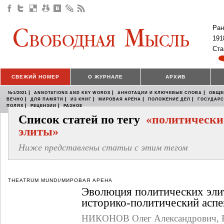
Ран
191
Ста
СВЕЖИЙ НОМЕР
О ЖУРНАЛЕ
АРХИВ
|
|
|
№1/2021
ANNOTATIONS AND KEY WORDS
АННОТАЦИИ И КЛЮЧЕВЫЕ СЛОВА
ОБЩЕ
|
|
|
|
|
ВЕЧНО
ДЛЯ ПАМЯТИ
ИЗ КНИГ
МИРОВАЯ АРЕНА
ПОЛОЖЕНИЕ ДЕЛ
ГОСУДАР
|
|
ПОЛЯХ
РЕЦЕНЗИИ
РАЗНОЕ
Список статей по тегу
«политически
элиты»
Ниже представлены статьи с этим тегом
THEATRUM MUNDI/МИРОВАЯ АРЕНА
Эволюция политических элит
историко­-политический аспе
НИКОНОВ Олег Александрович
,