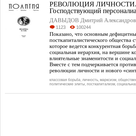
РЕВОЛЮЦИЯ ЛИЧНОСТИ. Ч
Господствующий персоналиа
ДАВЫДОВ Дмитрий Александров
1123
100244
Показано, что основным дефицитны
посткапиталистического общества с
которое ведется конкурентная борь
социальная иерархия, на вершине к
влиятельные знаменитости и социа
Вместе с тем подчеркивается проти
революции личности и нового «синт
классовая борьба
,
личность
,
марксизм
,
обществе
политические элиты
,
посткапитализм
,
социальна