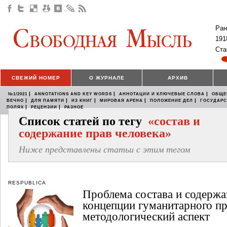
Ран
191
Ста
СВЕЖИЙ НОМЕР
О ЖУРНАЛЕ
АРХИВ
|
|
|
№1/2021
ANNOTATIONS AND KEY WORDS
АННОТАЦИИ И КЛЮЧЕВЫЕ СЛОВА
ОБЩЕ
|
|
|
|
|
ВЕЧНО
ДЛЯ ПАМЯТИ
ИЗ КНИГ
МИРОВАЯ АРЕНА
ПОЛОЖЕНИЕ ДЕЛ
ГОСУДАР
|
|
ПОЛЯХ
РЕЦЕНЗИИ
РАЗНОЕ
Список статей по тегу
«состав и
содержание прав человека»
Ниже представлены статьи с этим тегом
RESPUBLICA
Проблема состава и содержа
концепции гуманитарного пр
методологический аспект