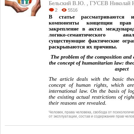
Бельский В.Ю.
,
ГУСЕВ Николай 
2
5516
В статье рассматриваются ис
компоненты концепции прав
закрепление в актах междунаро
логико-семантического ан
существующие фактические огра
раскрываются их причины.
The problem of the composition and 
the concept of humanitarian law: the
aspect
The article deals with the basic the
concept of human rights, which are
international law. On the basis of lo
the existing actual restrictions of ri
their reasons are revealed.
Человек
,
права человека
,
свобода от психологиче
от эксплуатации
,
состав и содержание прав чело