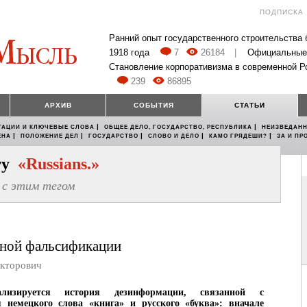
ПОДПИСКА
Ранний опыт государственного строительства
1918 года
7
26184
|
Официальные
Становление корпоративизма в современной Р
239
86895
АРХИВ
СОБЫТИЯ
СТАТЬИ
|
|
ТАЦИИ И КЛЮЧЕВЫЕ СЛОВА
ОБЩЕЕ ДЕЛО, ГОСУДАРСТВО, РЕСПУБЛИКА
НЕИЗВЕДАНН
|
|
|
|
|
ЕНА
ПОЛОЖЕНИЕ ДЕЛ
ГОСУДАРСТВО
СЛОВО И ДЕЛО
КАМО ГРЯДЕШИ?
ЗА И ПР
егу
«Russians.»
с этим тегом
дной фальсификации
кторович
лизируется история дезинформации, связанной с
м немецкого слова «книга» и русского «буква»: вначале