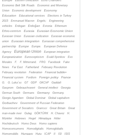
Europe
Eastern civilization
Echo Chambers
Economic Belt Silk Roads
Economic and Monetary
Economy
Union
Economic development
Education
Educational services
Elections in Turkey
2015
Emmanuel Macron
Engels;
Engineering
Erdoğan
vehicles
Erdogan
Estonia
Ethereum
Eurasia
Eurasian Economic Union
Ethno-centrism
Eurasian Union
Eurasian civilization
Eurasian economic
Eurasian integration
union
Euroasian comprehensive
Europe
partnership
Europe.
European Defence
European Union
Agency
European integration
Europeanization
Euroscepticism
Evald Ilyenkov
Evo
Morales
F.
F. Mitterrand.
FRG
Facebook
Fake
News
Far East
Fatherland
February Revolution
February revolution
Federation
Financial bubble»
Foreign policy
France
Financial system
Fordism
G.
G. Luka´sc
G7
GDP
GKChP
Gaddafi
Gasprom
Gebrauchswert
General intellect
Georgia
Germany
German South
Germans
Germany.
Giorgio Agamben
Global Dominat
Global capitalism
Gorbachev
Government of Russian Federation
Government of Socialists
Gramsci
Great Britain
Great
man-made river
Gulag
GÖKTÜRK
H. Chavez
H.
Himalaya
Münkler
Hebrews
Hegel
Hitler
Hochdeutsch
Homo Deus
Homo sapiens
Homoconsumens
Homodigitalis
Homoglobalis
Hungary
Homomobilis
Hutu
ICAP
II
ISI
ISIS