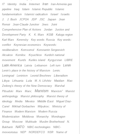
Iran
India
Internet
IT
Identity
Iran-Armenia gas
Iraq
Islam
pipeline
Islamic Republic
Islamic
Israel
fundamentalism
Islamist radicalism
Israelis
Japan
J.
J. Bush
JCPOA
JDP
JSC
Jean
Renoir
Jean-Claude Juncker
Jews
Joint
Comprehensive Plan of Actions
Jordan
Justice and
KGB
Development Party
K.
K. Marx
Kaluga region
Karl Marx
Kerensky
Key words: Russia
Key words:
conflict
Keynesian economics
Keywords:
neoliberalism
Komsomol
Konstantin Sergeevich
Aksakov
Kornilov.
Kryuchkov
Kurdish national
Kurds
movement
Kuriles island
Kyrgyzstan
LIBRE
Latin America
Lenin
Lebanon
Latvia
Left turn
Lenin's place in the history of Marxism
Lenin;
Liberalism
Leningrad
Leninism
Leonid Brezhnev
Libya
Lula
Maidan
Lithuania
M. A. Lifshitz
Mao
Zedong's theory of the New Democracy
Marshal
Marxism
Pilsudski
Marx
Marx;
Marxism”
Marxist
anthropology
Marxist philosophy
Marxist theory of
Mexico
Middle East
ideology
Media
Miguel Diaz-
Canel
Mikhail Gorbachev
Milyukov;
Ministry of
Finance
Modern Marxism
Modern Russia
Moldova
Modernization
Monarchy
Mondragon
Group
Moscow
Multitude
Muslim Brotherhood
N.
NATO
Bukharin
NBIC-technologies
NBIC-
технологии
NEP
NORDEFCO
NSR
Name of