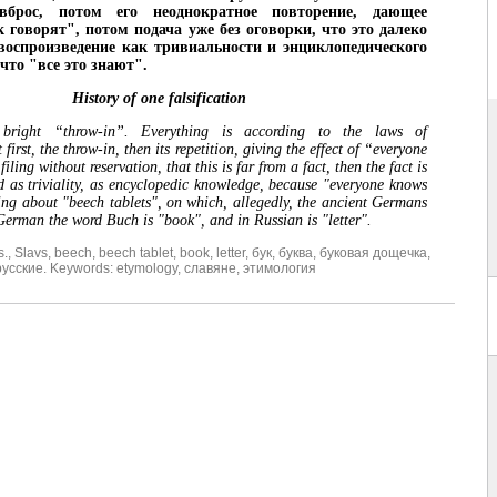
-вброс, потом его неоднократное повторение, дающее
к говорят", потом подача уже без оговорки, что это далеко
 воспроизведение как тривиальности и энциклопедического
что "все это знают".
History of one falsification
bright “throw-in”. Everything is according to the laws of
first, the throw-in, then its repetition, giving the effect of “everyone
filing without reservation, that this is far from a fact, then the fact is
d as triviality, as encyclopedic knowledge, because "everyone knows
king about "beech tablets", on which, allegedly, the ancient Germans
German the word Buch is "book", and in Russian is "letter".
s.
,
Slavs
,
beech
,
beech tablet
,
book
,
letter
,
бук
,
буква
,
буковая дощечка
,
русские. Keywords: etymology
,
славяне
,
этимология