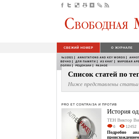
СВЕЖИЙ НОМЕР
О ЖУРНАЛЕ
|
|
№1/2021
ANNOTATIONS AND KEY WORDS
АННО
|
|
|
ВЕЧНО
ДЛЯ ПАМЯТИ
ИЗ КНИГ
МИРОВАЯ АР
|
|
ПОЛЯХ
РЕЦЕНЗИИ
РАЗНОЕ
Список статей по т
Ниже представлены статьи 
PRO ET CONTRA/ЗА И ПРОТИВ
История о
ТЕН Виктор Ви
6
12452
Подробно ана
происхождение