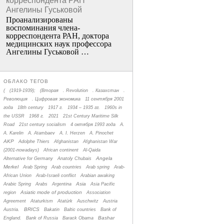
корреспондента РАН
Ангелины Гуськовой
Проанализированы
воспоминания члена­
корреспондента РАН, доктора
медицинских наук профессора
Ангелины Гуськовой …
ОБЛАКО ТЕГОВ
(
(1919-1939);
(Вторая
. Revolution
. Казахстан
.
Революция
. Цифровая экономика
11 сентября 2001
года
18th century
1917 г.
1934 – 1935 гг.
1960s in
the USSR
1968 г.
2021
21st Century Maritime Silk
Road
21st century socialism
4 октября 1993 года
A.
A. Karelin
A. Atambaev
A. I. Herzen
A. Pinochet
AKP
Adolphe Thiers
Afghanistan
Afghanistan War
(2001-nowadays)
African continent
Al-Qaida
Angela
Alternative for Germany
Anatoly Chubais
Merkel
Arab Spring
Arab countries
Arab spring
Arab-
African Union
Arab-Israeli conflict
Arabian awaking
Asia
Arabic Spring
Arabs
Argentina
Asia Pacific
Asiatic mode of production
region
Association
Agreement
Ataturkism
Atatürk
Auschwitz
Austria
BRICS
Austria.
Bakatin
Baltic countries
Bank of
Bashar
England.
Bank of Russia
Barack Obama