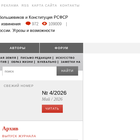
РЕКЛАМА
RSS
КАРТА САЙТА
КОНТАКТЫ
 большевиков и Конституция РСФСР
 извинения
972
109009
|
оссии. Угрозы и возможности
АВТОРЫ
ФОРУМ
|
|
АЯ ЗЕМЛЯ
ПИСЬМО РЕДАКЦИИ
ИСКУССТВО
|
|
|
ОТИВ
ОБРАЗ ЖИЗНИ
БУКВАЛЬНО
ЗАМЕТКИ НА
НАЙТИ
СВЕЖИЙ НОМЕР
№ 4/2026
Май / 2026
ЧИТАТЬ
Архив
ВЫПУСК ЖУРНАЛА