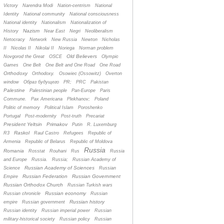
Victory
Narendra Modi
Nation-centrism
National
Identity
National community
National consciousness
National identity
Nationalism
Nationalization of
Nazism
History
Near East
Negri
Neoliberalism
Netocracy
Network
New Russia
Newton
Nicholas
II
Nicolas II
Nikolai II
Noriega
Norman problem
Old Believers
Novgorod the Great
OSCE
Olympic
Games
One Belt
One Belt and One Road
One Road
Orthodoxy
Orthodoxy.
Osowiec (Ossowitz)
Overton
window
Oбраз будущего
PR;
PRC
Pakistan
Palestine
Palestinian people
Pan-Europe
Paris
Commune.
Pax Americana
Plekhanov;
Poland
Politic of memory
Political Islam
Poroshenko
Portugal
Post-modernity
Post-truth
Precariat
President Yeltsin
Primakov
Putin
R. Luxemburg
Raskol
R3
Raul Castro
Refugees
Republic of
Armenia
Republic of Belarus
Republic of Moldova
Russia
Romania
Rosstat
Rouhani
Rus
Russia
and Europe
Russia.
Russia;
Russian Academy of
Russian Academy of Sciences
Science
Russian
Russian Federation
Russian Government
Empire
Russian Orthodox Church
Russian Turkish wars
Russian economy
Russian chronicle
Russian
Russian history
empire
Russian government
Russian identity
Russian imperial power
Russian
military-historical society
Russian policy
Russian