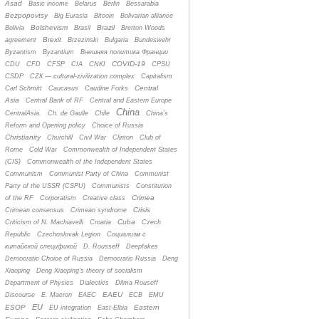
Asad
Basic income
Belarus
Berlin
Bessarabia
Bezpopovtsy
Big Eurasia
Bitcoin
Bolivarian alliance
Bolshevism
Brazil
Bolivia
Brasil
Bretton Woods
Brexit
agreement
Brzezinski
Bulgaria
Bundeswehr
Byzantism
Byzantium
Bнешняя политика Франции
COVID-19
CDU
CFD
CFSP
CIA
CNKI
CPSU
CSDP
CZК — cultural-zivilization complex
Capitalism
Central
Carl Schmitt
Caucasus
Caudine Forks
Asia
Central Bank of RF
Central and Eastern Europe
China
CentralAsia.
Ch. de Gaulle
Chile
China's
Reform and Opening policy
Choice of Russia
Christianity
Churchill
Civil War
Clinton
Club of
Rome
Cold War
Commonwealth of Independent States
(CIS)
Commonwealth of the Independent States
Communism
Communist Party of China
Communist
Party of the USSR (CSPU)
Communists
Constitution
Crimea
of the RF
Corporatism
Creative class
Crisis
Crimean consensus
Crimean syndrome
Cuba
Criticism of N. Machiavelli
Croatia
Czech
Republic
Czechoslovak Legion
Cоциализм с
китайской спецификой
D. Rousseff
Deepfakes
Democratic Choice of Russia
Democratic Russia
Deng
Xiaoping
Deng Xiaoping's theory of socialism
Department of Physics
Dialectics
Dilma Rouseff
EAEU
Discourse
E. Macron
EAEC
ECB
EMU
EU
ESOP
Eastern
EU integration
East-Elbia