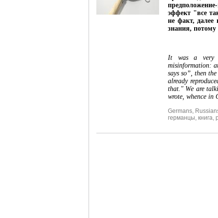
предположение
эффект "все та
не факт, далее
знания, потому 
It was a very 
misinformation: at 
says so”, then the 
already reproduce
that." We are tal
wrote, whence in 
Germans
,
Russian
германцы
,
книга
,