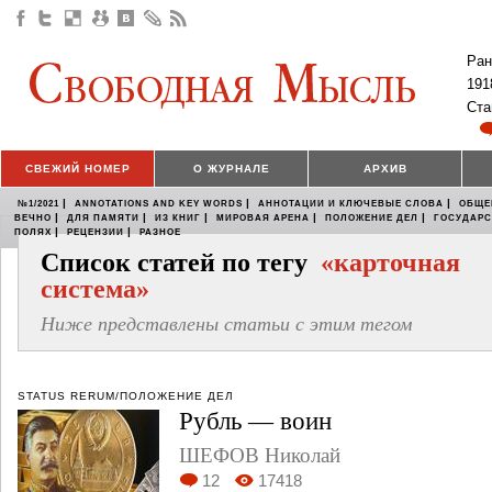
Ран
191
Ста
СВЕЖИЙ НОМЕР
О ЖУРНАЛЕ
АРХИВ
|
|
|
№1/2021
ANNOTATIONS AND KEY WORDS
АННОТАЦИИ И КЛЮЧЕВЫЕ СЛОВА
ОБЩЕ
|
|
|
|
|
ВЕЧНО
ДЛЯ ПАМЯТИ
ИЗ КНИГ
МИРОВАЯ АРЕНА
ПОЛОЖЕНИЕ ДЕЛ
ГОСУДАР
|
|
ПОЛЯХ
РЕЦЕНЗИИ
РАЗНОЕ
Список статей по тегу
«карточная
система»
Ниже представлены статьи с этим тегом
STATUS RERUM/ПОЛОЖЕНИЕ ДЕЛ
Рубль — воин
ШЕФОВ Николай
12
17418