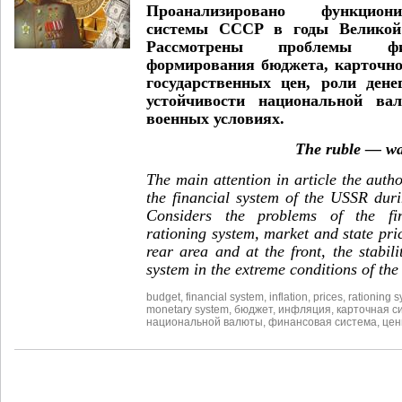
Проанализировано функцион
системы СССР в годы Великой 
Рассмотрены проблемы фи
формирования бюджета, карточн
государственных цен, роли ден
устойчивости национальной ва
военных условиях.
The ruble — wa
The main attention in article the autho
the financial system of the USSR duri
Considers the problems of the fin
rationing system, market and state pric
rear area and at the front, the stabil
system in the extreme conditions of the 
budget
,
financial system
,
inflation
,
prices
,
rationing 
monetary system
,
бюджет
,
инфляция
,
карточная с
национальной валюты
,
финансовая система
,
це