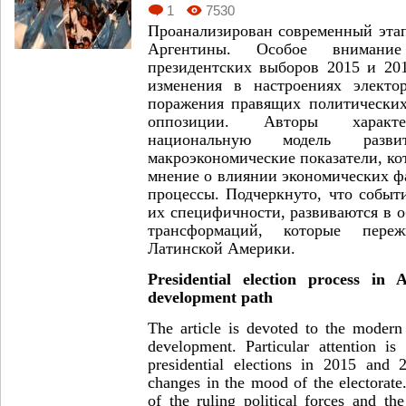
1
7530
Проанализирован современный этап
Аргентины. Особое внимание
президентских выборов 2015 и 201
изменения в настроениях электо
поражения правящих политических
оппозиции. Авторы характе
национальную модель разв
макроэкономические показатели, ко
мнение о влиянии экономических ф
процессы. Подчеркнуто, что событ
их специфичности, развиваются в 
трансформаций, которые пере
Латинской Америки.
Presidential election process in 
development path
The article is devoted to the modern 
development. Particular attention is
presidential elections in 2015 and 2
changes in the mood of the electorate
of the ruling political forces and th