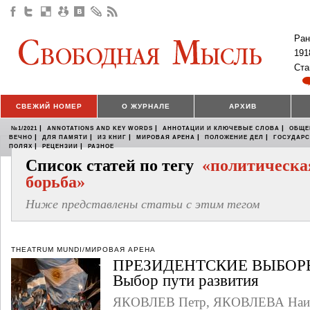
Ран
191
Ста
СВЕЖИЙ НОМЕР
О ЖУРНАЛЕ
АРХИВ
|
|
|
№1/2021
ANNOTATIONS AND KEY WORDS
АННОТАЦИИ И КЛЮЧЕВЫЕ СЛОВА
ОБЩЕ
|
|
|
|
|
ВЕЧНО
ДЛЯ ПАМЯТИ
ИЗ КНИГ
МИРОВАЯ АРЕНА
ПОЛОЖЕНИЕ ДЕЛ
ГОСУДАР
|
|
ПОЛЯХ
РЕЦЕНЗИИ
РАЗНОЕ
Список статей по тегу
«политическа
борьба»
Ниже представлены статьи с этим тегом
THEATRUM MUNDI/МИРОВАЯ АРЕНА
ПРЕЗИДЕНТСКИЕ ВЫБОРЫ
Выбор пути развития
ЯКОВЛЕВ Петр
,
ЯКОВЛЕВА Наи