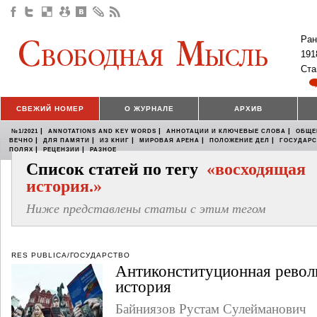
Ран
191
Ста
СВЕЖИЙ НОМЕР
О ЖУРНАЛЕ
АРХИВ
|
|
|
№1/2021
ANNOTATIONS AND KEY WORDS
АННОТАЦИИ И КЛЮЧЕВЫЕ СЛОВА
ОБЩЕ
|
|
|
|
|
ВЕЧНО
ДЛЯ ПАМЯТИ
ИЗ КНИГ
МИРОВАЯ АРЕНА
ПОЛОЖЕНИЕ ДЕЛ
ГОСУДАР
|
|
ПОЛЯХ
РЕЦЕНЗИИ
РАЗНОЕ
Список статей по тегу
«восходящая
история.»
Ниже представлены статьи с этим тегом
RES PUBLICA/ГОСУДАРСТВО
Антиконституционная револ
история
Байниязов Рустам Сулейманович