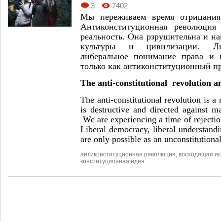
3
7402
Мы переживаем время отрицания
Антиконституционная революция
реальность. Она рзрушительна и на
культуры и цивилизации. Либ
либеральное понимание права и 
только как антиконституционный п
The anti-constitutional revolution a
The anti-constitutional revolution is a
is destructive and directed against ma
We are experiencing a time of rejection
Liberal democracy, liberal understand
are only possible as an unconstitutiona
антиконституционная революция
,
восходящая ис
конституционная идея